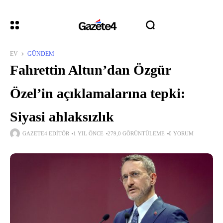
EV
GÜNDEM
Fahrettin Altun’dan Özgür
Özel’in açıklamalarına tepki:
Siyasi ahlaksızlık
GAZETE4 EDITÖR
1 YIL ÖNCE
279,0 GÖRÜNTÜLEME
0 YORUM