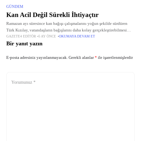
GÜNDEM
Kan Acil Değil Sürekli İhtiyaçtır
Ramazan ayı süresince kan bağışı çalışmalarını yoğun şekilde sürdüren
Türk Kızılay, vatandaşların bağışlarını daha kolay gerçekleştirebilmesi
GAZETE4 EDITÖR
5 AY ÖNCE
OKUMAYA DEVAM ET
amacıyla iftar sonrasında da hizmet vermeye devam ediyor.
Bir yanıt yazın
E-posta adresiniz yayınlanmayacak.
Gerekli alanlar
*
ile işaretlenmişlerdir