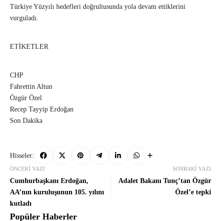
Türkiye Yüzyılı hedefleri doğrultusunda yola devam ettiklerini
vurguladı.
ETİKETLER
CHP
Fahrettin Altun
Özgür Özel
Recep Tayyip Erdoğan
Son Dakika
Hisseler:
ÖNCEKI YAZI
SONRAKI YAZI
Cumhurbaşkanı Erdoğan,
Adalet Bakanı Tunç’tan Özgür
AA’nın kuruluşunun 105. yılını
Özel’e tepki
kutladı
Popüler Haberler