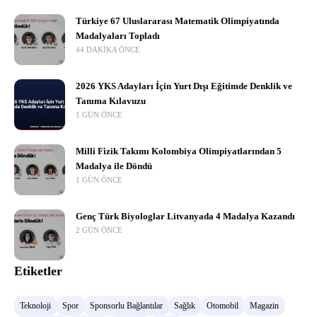
Türkiye 67 Uluslararası Matematik Olimpiyatında
Madalyaları Topladı
44 DAKIKA ÖNCE
2026 YKS Adayları İçin Yurt Dışı Eğitimde Denklik ve
Tanıma Kılavuzu
1 GÜN ÖNCE
Milli Fizik Takımı Kolombiya Olimpiyatlarından 5
Madalya ile Döndü
1 GÜN ÖNCE
Genç Türk Biyologlar Litvanyada 4 Madalya Kazandı
2 GÜN ÖNCE
Etiketler
Teknoloji
Spor
Sponsorlu Bağlantılar
Sağlık
Otomobil
Magazin