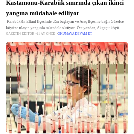
Kastamonu-Karabük sınırında çıkan ikinci
yangına müdahale ediliyor
Karabük'ün Eflani ilçesinde dün başlayan ve Araç ilçesine bağlı Güzelce
köyüne ulaşan yangınla mücadele sürüyor. Öte yandan, Akgeçit köyü
GAZETE4 EDITÖR
11 AY ÖNCE
OKUMAYA DEVAM ET
Karasu Mahallesi'nde çıkan yangına karadan müdahale devam ederken,
havanın