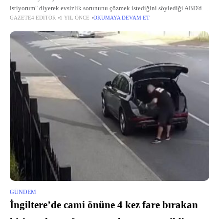
istiyorum" diyerek evsizlik sorununu çözmek istediğini söylediği ABD'de
GAZETE4 EDITÖR
1 YIL ÖNCE
OKUMAYA DEVAM ET
Adalet Bakanlığı konuya dair çalışmalarını yoğunlaştırdı. Washington
Post, evsizlerin zorla akıl hastanelerine
GÜNDEM
İngiltere’de cami önüne 4 kez fare bırakan