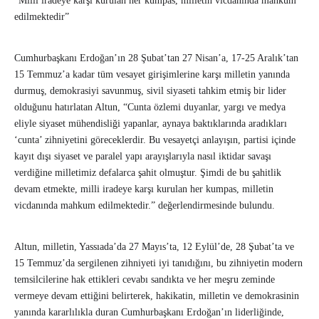
“Milli iradeye karşı kurulan her kumpas, milletin vicdanında mahkûm
edilmektedir”
Cumhurbaşkanı Erdoğan’ın 28 Şubat’tan 27 Nisan’a, 17-25 Aralık’tan
15 Temmuz’a kadar tüm vesayet girişimlerine karşı milletin yanında
durmuş, demokrasiyi savunmuş, sivil siyaseti tahkim etmiş bir lider
olduğunu hatırlatan Altun, “Cunta özlemi duyanlar, yargı ve medya
eliyle siyaset mühendisliği yapanlar, aynaya baktıklarında aradıkları
‘cunta’ zihniyetini göreceklerdir. Bu vesayetçi anlayışın, partisi içinde
kayıt dışı siyaset ve paralel yapı arayışlarıyla nasıl iktidar savaşı
verdiğine milletimiz defalarca şahit olmuştur. Şimdi de bu şahitlik
devam etmekte, milli iradeye karşı kurulan her kumpas, milletin
vicdanında mahkum edilmektedir.” değerlendirmesinde bulundu.
Altun, milletin, Yassıada’da 27 Mayıs’ta, 12 Eylül’de, 28 Şubat’ta ve
15 Temmuz’da sergilenen zihniyeti iyi tanıdığını, bu zihniyetin modern
temsilcilerine hak ettikleri cevabı sandıkta ve her meşru zeminde
vermeye devam ettiğini belirterek, hakikatin, milletin ve demokrasinin
yanında kararlılıkla duran Cumhurbaşkanı Erdoğan’ın liderliğinde,