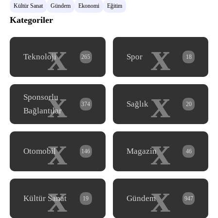
Kültür Sanat
Gündem
Ekonomi
Eğitim
Kategoriler
x
x
Teknoloji
Spor
265
18
x
x
Sponsorlu
Sağlık
374
20
Bağlantılar
x
x
Otomobil
Magazin
146
46
x
x
Kültür Sanat
Gündem
19
947