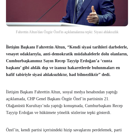
Fahrettin Altun'dan Özgür Özel'in açıklamalarına tepki: Siyasi ahlaksızlık
İletişim Başkanı Fahrettin Altun, “Kendi siyasi tarihleri darbelerle,
vesayet odaklarıyla, anti-demokratik müdahalelerle dolu olanların,
Cumhurbaşkanımız Sayın Recep Tayyip Erdoğan’a ‘cunta
başkanı’ gibi ahlâk dışı ve izansız hakaretlerde bulunmaları en
hafif tabiriyle siyasi ahlaksızlıktır, had bilmezliktir” dedi.
İletişim Başkanı Fahrettin Altun, sosyal medya hesabından yaptığı
açıklamada, CHP Genel Başkanı Özgür Özel’in partisinin 21.
Olağanüstü Kurultayı’nda yaptığı konuşmada, Cumhurbaşkanı Recep
Tayyip Erdoğan ve hükümete yönelik sözlerine tepki gösterdi.
Özel’in, kendi partisi içerisindeki hizip savaşlarını perdelemek, parti