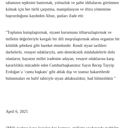
tabanının tepkisini bastırmak, yolsuzluk ve şaibe iddialarını görünmez
kılmak için her türlü çarpıtma, manipülasyon ve iftira yöntemine
başvurduğunu kaydeden Altun, şunları ifade etti:
“Toplumu kutuplaştırmak, siyaset kurumunu itibarsızlaştırmak ve
milletin değerleriyle kavgalı bir dili meşrulaştırmak adına organize bir
kötülük şebekesi gibi hareket etmektedir. Kendi siyasi tarihleri
darbelerle, vesayet odaklarıyla, anti-demokratik müdahalelerle dolu
olanların; hayatını millet iradesine adayan, vesayet odaklarına karşı
kararlılıkla mücadele eden Cumhurbaşkanımız Sayın Recep Tayyip
Erdoğan’a ‘cunta başkanı’ gibi ahlak dışı ve izansız hakaretlerde
bulunmaları en hafif tabiriyle siyasi ahlaksızlıktır, had bilmezliktir.”
April 6, 2025