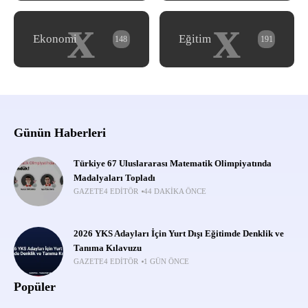
x
x
Ekonomi
Eğitim
148
191
Günün Haberleri
Türkiye 67 Uluslararası Matematik Olimpiyatında
Madalyaları Topladı
GAZETE4 EDITÖR
44 DAKIKA ÖNCE
2026 YKS Adayları İçin Yurt Dışı Eğitimde Denklik ve
Tanıma Kılavuzu
GAZETE4 EDITÖR
1 GÜN ÖNCE
Popüler