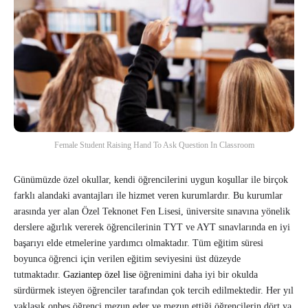
Female Student Raising Hand To Ask Question In Classroom
Günümüzde özel okullar, kendi öğrencilerini uygun koşullar ile birçok
farklı alandaki avantajları ile hizmet veren kurumlardır. Bu kurumlar
arasında yer alan Özel Teknonet Fen Lisesi, üniversite sınavına yönelik
derslere ağırlık vererek öğrencilerinin TYT ve AYT sınavlarında en iyi
başarıyı elde etmelerine yardımcı olmaktadır. Tüm eğitim süresi
boyunca öğrenci için verilen eğitim seviyesini üst düzeyde
tutmaktadır.
Gaziantep özel lise
öğrenimini daha iyi bir okulda
sürdürmek isteyen öğrenciler tarafından çok tercih edilmektedir. Her yıl
yaklaşık onbeş öğrenci mezun eder ve mezun ettiği öğrencilerin dört ya