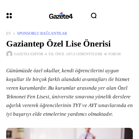
EV
SPONSORLU BAĞLANTILAR
Gaziantep Özel Lise Önerisi
GAZETE4 EDITÖR
1 YIL ÖNCE
297,0 GÖRÜNTÜLEME
0 YORUM
Günümüzde özel okullar, kendi öğrencilerini uygun
koşullar ile birçok farklı alandaki avantajları ile hizmet
veren kurumlardır. Bu kurumlar arasında yer alan Özel
Teknonet Fen Lisesi, üniversite sınavına yönelik derslere
ağırlık vererek öğrencilerinin TYT ve AYT sınavlarında en
iyi başarıyı elde etmelerine yardımcı olmaktadır.