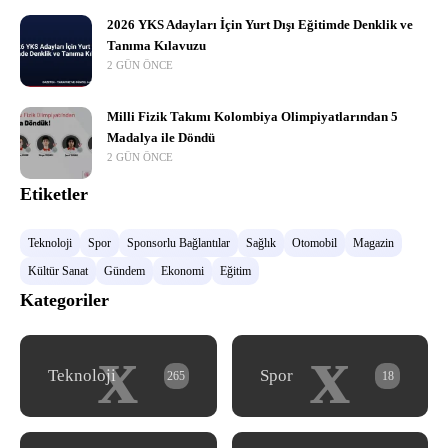
2026 YKS Adayları İçin Yurt Dışı Eğitimde Denklik ve
Tanıma Kılavuzu
2 GÜN ÖNCE
Milli Fizik Takımı Kolombiya Olimpiyatlarından 5
Madalya ile Döndü
2 GÜN ÖNCE
Etiketler
Teknoloji
Spor
Sponsorlu Bağlantılar
Sağlık
Otomobil
Magazin
Kültür Sanat
Gündem
Ekonomi
Eğitim
Kategoriler
x
x
Teknoloji
Spor
265
18