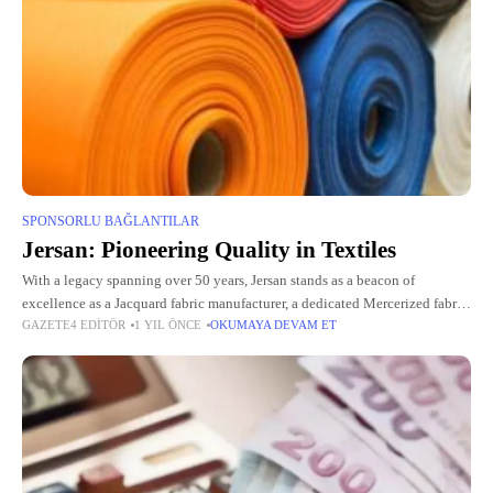
SPONSORLU BAĞLANTILAR
Jersan: Pioneering Quality in Textiles
With a legacy spanning over 50 years, Jersan stands as a beacon of
excellence as a Jacquard fabric manufacturer, a dedicated Mercerized fabric
GAZETE4 EDITÖR
1 YIL ÖNCE
OKUMAYA DEVAM ET
manufacturer, and a prominent Fabric Production &