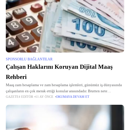
SPONSORLU BAĞLANTILAR
Çalışan Haklarını Koruyan Dijital Maaş
Rehberi
Maaş zam hesaplama ve zam hesaplama işlemleri, günümüz iş dünyasında
çalışanların en çok merak ettiği konular arasındadır. Brutten nete
GAZETE4 EDITÖR
11 AY ÖNCE
OKUMAYA DEVAM ET
hesaplamaları ile mesai ücreti hesaplama araçları, yasal hakları netleştirmek
için vazgeçilmezdir.