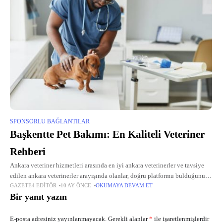
SPONSORLU BAĞLANTILAR
Başkentte Pet Bakımı: En Kaliteli Veteriner
Rehberi
Ankara veteriner hizmetleri arasında en iyi ankara veterinerler ve tavsiye
edilen ankara veterinerler arayışında olanlar, doğru platformu bulduğunuza
GAZETE4 EDITÖR
10 AY ÖNCE
OKUMAYA DEVAM ET
emin olabilirsiniz. Başkentteki yoğun yaşam temposunda, evcil
Bir yanıt yazın
hayvanlarınızın ani sağlık sorunlarında hızlı
E-posta adresiniz yayınlanmayacak.
Gerekli alanlar
*
ile işaretlenmişlerdir