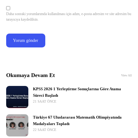
Daha sonraki yorumlarımda kullanılması için adım, e-posta adresim ve site adresim bu
tarayıcıya kaydedilsin.
Okumaya Devam Et
View All
KPSS 2026 1 Yerleştirme Sonuçlarına Göre Atama
Süreci Başladı
21 SAAT ÖNCE
Türkiye 67 Uluslararası Matematik Olimpiyatında
Madalyaları Topladı
22 SAAT ÖNCE