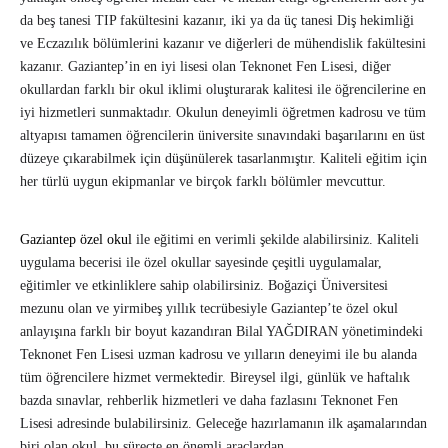
da beş tanesi TIP fakültesini kazanır, iki ya da üç tanesi Diş hekimliği
ve Eczazılık bölümlerini kazanır ve diğerleri de mühendislik fakültesini
kazanır. Gaziantep’in en iyi lisesi olan Teknonet Fen Lisesi, diğer
okullardan farklı bir okul iklimi oluşturarak kalitesi ile öğrencilerine en
iyi hizmetleri sunmaktadır. Okulun deneyimli öğretmen kadrosu ve tüm
altyapısı tamamen öğrencilerin üniversite sınavındaki başarılarını en üst
düzeye çıkarabilmek için düşünülerek tasarlanmıştır. Kaliteli eğitim için
her türlü uygun ekipmanlar ve birçok farklı bölümler mevcuttur.
Gaziantep özel okul
ile eğitimi en verimli şekilde alabilirsiniz. Kaliteli
uygulama becerisi ile özel okullar sayesinde çeşitli uygulamalar,
eğitimler ve etkinliklere sahip olabilirsiniz. Boğaziçi Üniversitesi
mezunu olan ve yirmibeş yıllık tecrübesiyle Gaziantep’te özel okul
anlayışına farklı bir boyut kazandıran Bilal YAĞDIRAN yönetimindeki
Teknonet Fen Lisesi uzman kadrosu ve yılların deneyimi ile bu alanda
tüm öğrencilere hizmet vermektedir. Bireysel ilgi, günlük ve haftalık
bazda sınavlar, rehberlik hizmetleri ve daha fazlasını Teknonet Fen
Lisesi adresinde bulabilirsiniz. Geleceğe hazırlamanın ilk aşamalarından
biri olan okul, bu süreçte en önemli araçlardan