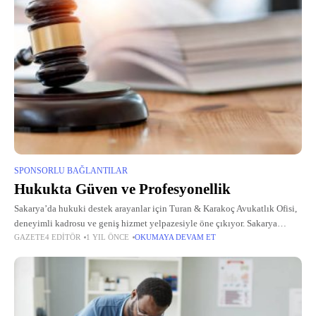
SPONSORLU BAĞLANTILAR
Hukukta Güven ve Profesyonellik
Sakarya’da hukuki destek arayanlar için Turan & Karakoç Avukatlık Ofisi,
deneyimli kadrosu ve geniş hizmet yelpazesiyle öne çıkıyor. Sakarya
GAZETE4 EDITÖR
1 YIL ÖNCE
OKUMAYA DEVAM ET
avukat arayışında olan müvekkiller, ofisin uzmanlık alanlarından
faydalanarak güvenilir çözümler buluyor.