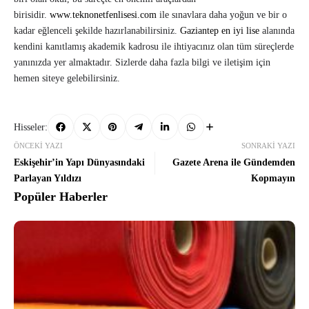
birisidir.
www.teknonetfenlisesi.com
ile sınavlara daha yoğun ve bir o
kadar eğlenceli şekilde hazırlanabilirsiniz.
Gaziantep en iyi lise
alanında
kendini kanıtlamış akademik kadrosu ile ihtiyacınız olan tüm süreçlerde
yanınızda yer almaktadır. Sizlerde daha fazla bilgi ve iletişim için
hemen siteye gelebilirsiniz.
Hisseler:
ÖNCEKI YAZI
SONRAKI YAZI
Eskişehir’in Yapı Dünyasındaki
Gazete Arena ile Gündemden
Parlayan Yıldızı
Kopmayın
Popüler Haberler