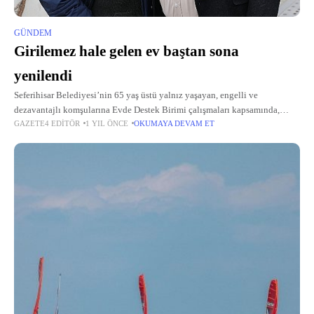
GÜNDEM
Girilemez hale gelen ev baştan sona
yenilendi
Seferihisar Belediyesi’nin 65 yaş üstü yalnız yaşayan, engelli ve
dezavantajlı komşularına Evde Destek Birimi çalışmaları kapsamında,
GAZETE4 EDITÖR
1 YIL ÖNCE
OKUMAYA DEVAM ET
“Evde Temizlik - Hijyen Desteği”, “Evde Kuaför” ve “Evde Sağlık –İlaç
Düzen Eğitimi” hizmetleri