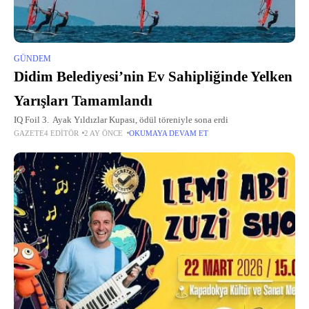
GÜNDEM
Didim Belediyesi’nin Ev Sahipliğinde Yelken
Yarışları Tamamlandı
IQ Foil 3. Ayak Yıldızlar Kupası, ödül töreniyle sona erdi
GAZETE4 EDITÖR
2 AY ÖNCE
OKUMAYA DEVAM ET