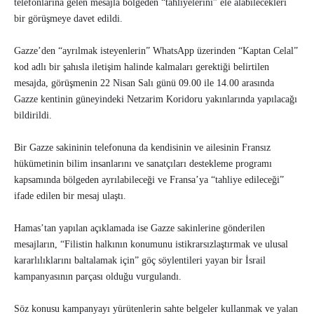
telefonlarına gelen mesajla bölgeden “tahliyelerini” ele alabilecekleri
bir görüşmeye davet edildi.
Gazze’den “ayrılmak isteyenlerin” WhatsApp üzerinden “Kaptan Celal”
kod adlı bir şahısla iletişim halinde kalmaları gerektiği belirtilen
mesajda, görüşmenin 22 Nisan Salı günü 09.00 ile 14.00 arasında
Gazze kentinin güneyindeki Netzarim Koridoru yakınlarında yapılacağı
bildirildi.
Bir Gazze sakininin telefonuna da kendisinin ve ailesinin Fransız
hükümetinin bilim insanlarını ve sanatçıları destekleme programı
kapsamında bölgeden ayrılabileceği ve Fransa’ya “tahliye edileceği”
ifade edilen bir mesaj ulaştı.
Hamas’tan yapılan açıklamada ise Gazze sakinlerine gönderilen
mesajların, “Filistin halkının konumunu istikrarsızlaştırmak ve ulusal
kararlılıklarını baltalamak için” göç söylentileri yayan bir İsrail
kampanyasının parçası olduğu vurgulandı.
Söz konusu kampanyayı yürütenlerin sahte belgeler kullanmak ve yalan