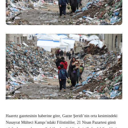
Haaretz gazetesinin haberine göre, Gazze Şeridi’nin orta kesimindeki
Nusayrat Mülteci Kampı’ndaki Filistinliler, 21 Nisan Pazartesi günü