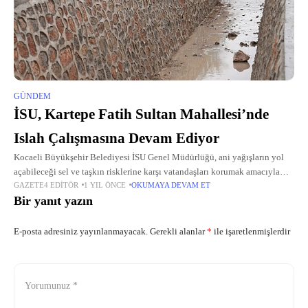
GÜNDEM
İSU, Kartepe Fatih Sultan Mahallesi’nde
Islah Çalışmasına Devam Ediyor
Kocaeli Büyükşehir Belediyesi İSU Genel Müdürlüğü, ani yağışların yol
açabileceği sel ve taşkın risklerine karşı vatandaşları korumak amacıyla
GAZETE4 EDITÖR
1 YIL ÖNCE
OKUMAYA DEVAM ET
başlattığı dere ıslah çalışmalarına devam ediyor.
Bir yanıt yazın
E-posta adresiniz yayınlanmayacak.
Gerekli alanlar
*
ile işaretlenmişlerdir