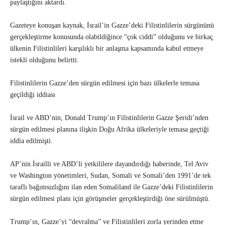
paylaştığını aktardı.
Gazeteye konuşan kaynak, İsrail’in Gazze’deki Filistinlilerin sürgününü
gerçekleştirme konusunda olabildiğince “çok ciddi” olduğunu ve birkaç
ülkenin Filistinlileri karşılıklı bir anlaşma kapsamında kabul etmeye
istekli olduğunu belirtti.
Filistinlilerin Gazze’den sürgün edilmesi için bazı ülkelerle temasa
geçildiği iddiası
İsrail ve ABD’nin, Donald Trump’ın Filistinlilerin Gazze Şeridi’nden
sürgün edilmesi planına ilişkin Doğu Afrika ülkeleriyle temasa geçtiği
iddia edilmişti.
AP’nin İsrailli ve ABD’li yetkililere dayandırdığı haberinde, Tel Aviv
ve Washington yönetimleri, Sudan, Somali ve Somali’den 1991’de tek
taraflı bağımsızlığını ilan eden Somaliland ile Gazze’deki Filistinlilerin
sürgün edilmesi planı için görüşmeler gerçekleştirdiği öne sürülmüştü.
Trump’ın, Gazze’yi “devralma” ve Filistinlileri zorla yerinden etme