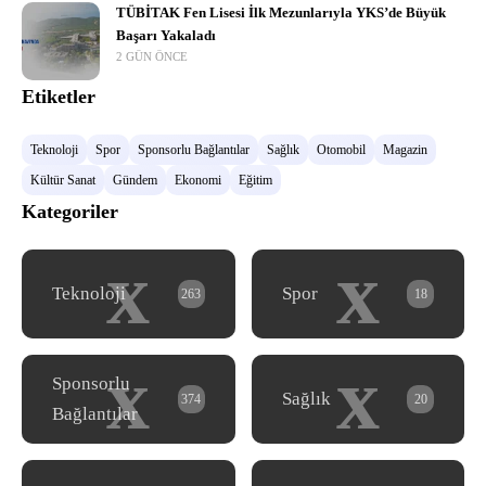
TÜBİTAK Fen Lisesi İlk Mezunlarıyla YKS’de Büyük
Başarı Yakaladı
2 GÜN ÖNCE
Etiketler
Teknoloji
Spor
Sponsorlu Bağlantılar
Sağlık
Otomobil
Magazin
Kültür Sanat
Gündem
Ekonomi
Eğitim
Kategoriler
x
x
Teknoloji
Spor
263
18
x
x
Sponsorlu
Sağlık
374
20
Bağlantılar