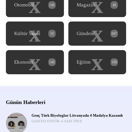
x
x
Otomobil
Magazin
146
46
x
x
Kültür Sanat
Gündem
19
947
x
x
Ekonomi
Eğitim
148
190
Günün Haberleri
Genç Türk Biyologlar Litvanyada 4 Madalya Kazandı
GAZETE4 EDITÖR
5 SAAT ÖNCE