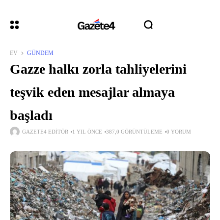
EV
GÜNDEM
Gazze halkı zorla tahliyelerini
teşvik eden mesajlar almaya
başladı
GAZETE4 EDITÖR
1 YIL ÖNCE
387,0 GÖRÜNTÜLEME
0 YORUM