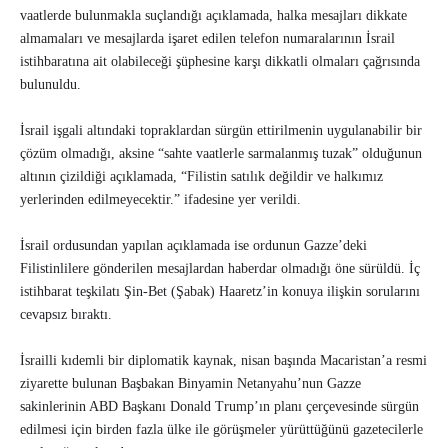
vaatlerde bulunmakla suçlandığı açıklamada, halka mesajları dikkate
almamaları ve mesajlarda işaret edilen telefon numaralarının İsrail
istihbaratına ait olabileceği şüphesine karşı dikkatli olmaları çağrısında
bulunuldu.
İsrail işgali altındaki topraklardan sürgün ettirilmenin uygulanabilir bir
çözüm olmadığı, aksine “sahte vaatlerle sarmalanmış tuzak” olduğunun
altının çizildiği açıklamada, “Filistin satılık değildir ve halkımız
yerlerinden edilmeyecektir.” ifadesine yer verildi.
İsrail ordusundan yapılan açıklamada ise ordunun Gazze’deki
Filistinlilere gönderilen mesajlardan haberdar olmadığı öne sürüldü. İç
istihbarat teşkilatı Şin-Bet (Şabak) Haaretz’in konuya ilişkin sorularını
cevapsız bıraktı.
İsrailli kıdemli bir diplomatik kaynak, nisan başında Macaristan’a resmi
ziyarette bulunan Başbakan Binyamin Netanyahu’nun Gazze
sakinlerinin ABD Başkanı Donald Trump’ın planı çerçevesinde sürgün
edilmesi için birden fazla ülke ile görüşmeler yürüttüğünü gazetecilerle