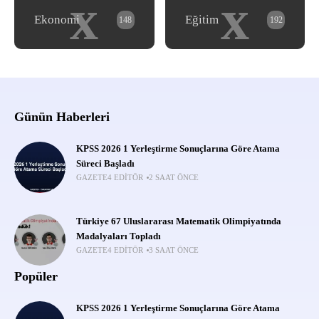
x
x
Ekonomi
Eğitim
148
192
Günün Haberleri
KPSS 2026 1 Yerleştirme Sonuçlarına Göre Atama
Süreci Başladı
GAZETE4 EDITÖR
2 SAAT ÖNCE
Türkiye 67 Uluslararası Matematik Olimpiyatında
Madalyaları Topladı
GAZETE4 EDITÖR
3 SAAT ÖNCE
Popüler
KPSS 2026 1 Yerleştirme Sonuçlarına Göre Atama