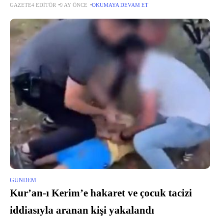
GAZETE4 EDITÖR
9 AY ÖNCE
OKUMAYA DEVAM ET
Kaynak : TRT Haber
GÜNDEM
Kur’an-ı Kerim’e hakaret ve çocuk tacizi
iddiasıyla aranan kişi yakalandı