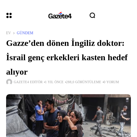
EV
GÜNDEM
Gazze’den dönen İngiliz doktor:
İsrail genç erkekleri kasten hedef
alıyor
GAZETE4 EDITÖR
1 YIL ÖNCE
288,0 GÖRÜNTÜLEME
0 YORUM