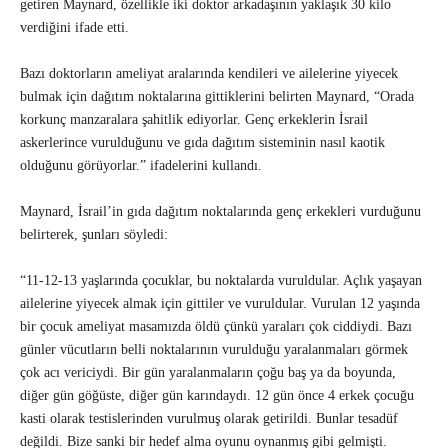
getiren Maynard, özellikle iki doktor arkadaşının yaklaşık 30 kilo
verdiğini ifade etti.
Bazı doktorların ameliyat aralarında kendileri ve ailelerine yiyecek
bulmak için dağıtım noktalarına gittiklerini belirten Maynard, “Orada
korkunç manzaralara şahitlik ediyorlar. Genç erkeklerin İsrail
askerlerince vurulduğunu ve gıda dağıtım sisteminin nasıl kaotik
olduğunu görüyorlar.” ifadelerini kullandı.
Maynard, İsrail’in gıda dağıtım noktalarında genç erkekleri vurduğunu
belirterek, şunları söyledi:
“11-12-13 yaşlarında çocuklar, bu noktalarda vuruldular. Açlık yaşayan
ailelerine yiyecek almak için gittiler ve vuruldular. Vurulan 12 yaşında
bir çocuk ameliyat masamızda öldü çünkü yaraları çok ciddiydi. Bazı
günler vücutların belli noktalarının vurulduğu yaralanmaları görmek
çok acı vericiydi. Bir gün yaralanmaların çoğu baş ya da boyunda,
diğer gün göğüste, diğer gün karındaydı. 12 gün önce 4 erkek çocuğu
kasti olarak testislerinden vurulmuş olarak getirildi. Bunlar tesadüf
değildi. Bize sanki bir hedef alma oyunu oynanmış gibi gelmişti.