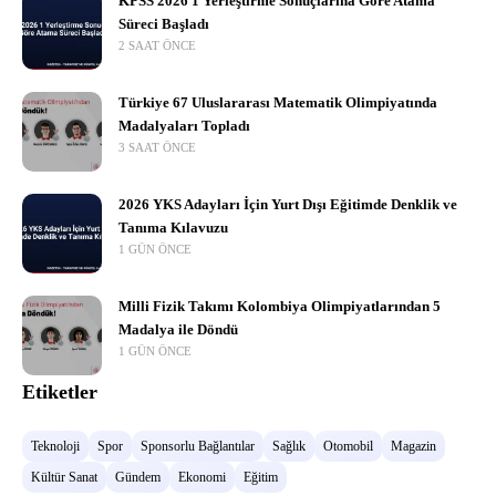
KPSS 2026 1 Yerleştirme Sonuçlarına Göre Atama
Süreci Başladı
2 SAAT ÖNCE
Türkiye 67 Uluslararası Matematik Olimpiyatında
Madalyaları Topladı
3 SAAT ÖNCE
2026 YKS Adayları İçin Yurt Dışı Eğitimde Denklik ve
Tanıma Kılavuzu
1 GÜN ÖNCE
Milli Fizik Takımı Kolombiya Olimpiyatlarından 5
Madalya ile Döndü
1 GÜN ÖNCE
Etiketler
Teknoloji
Spor
Sponsorlu Bağlantılar
Sağlık
Otomobil
Magazin
Kültür Sanat
Gündem
Ekonomi
Eğitim