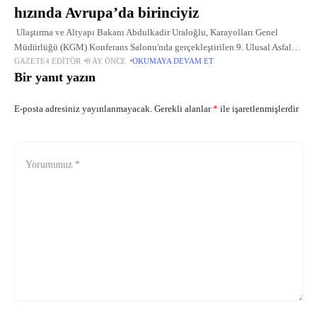
hızında Avrupa’da birinciyiz
Ulaştırma ve Altyapı Bakanı Abdulkadir Uraloğlu, Karayolları Genel
Müdürlüğü (KGM) Konferans Salonu'nda gerçekleştirilen 9. Ulusal Asfalt
GAZETE4 EDITÖR
8 AY ÖNCE
OKUMAYA DEVAM ET
Sempozyumu ve Sergisi'nde yaptığı konuşmada, etkinliğin "Hedef Net Sıfır
Bir yanıt yazın
Emisyon: Sürdürülebilir ve Dirençli
E-posta adresiniz yayınlanmayacak.
Gerekli alanlar
*
ile işaretlenmişlerdir