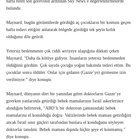
hafta biten son görevinin ardından Sky News’e değerlendirmelerde
bulundu.
Maynard, bugün görüntülerde gördüğü aç çocukların bir kısmını geçen
hafta tedavi ettiğini anlatarak bölgede gördüğü tek şeyin kıtlık
olduğunu dile getirdi.
Yetersiz beslenmenin çok ciddi seviyeye ulaştığına dikkati çeken
Maynard, “Daha da kötüye gidiyor. İnsanların yetersiz beslenmeden
öldüğünü gördüm. Çok sayıda çocuğu yoğun bakımda tedavi ettim. Bu
çocuklar sonra öldüler. Onlar için gıdanın (Gazze’ye) girmesine izin
verilmiyor.” diye konuştu.
Maynard, dünyanın dört bir yanından gelen doktorların Gazze’ye
girerken yanlarında getirdiği bebek mamalarının İsrail askerlerince
alındığını belirterek, “ABD’li bir doktorun çantasındaki bebek
mamalarına el konulduğu doğru. Valizlerinde bebek maması getirdiğini
ancak İsrail sınır güçleri tarafından bunlara el konduğunu söyleyen
doktorlar tanıdım. Bebek maması dışında hiçbir şeye el konmamış.”
diye konuştu.