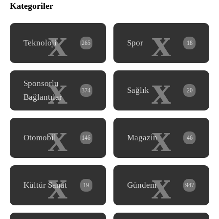
Kategoriler
x
x
Teknoloji
Spor
265
18
x
x
Sponsorlu
Sağlık
374
20
Bağlantılar
x
x
Otomobil
Magazin
146
46
x
x
Kültür Sanat
Gündem
19
947