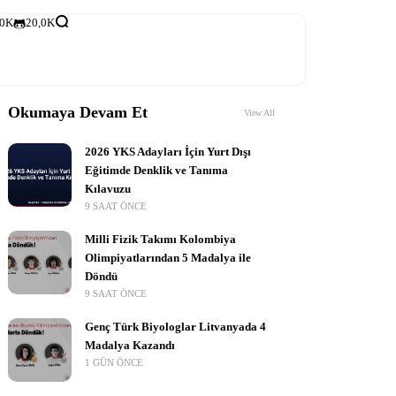
,0K
20,0K
Okumaya Devam Et
View All
2026 YKS Adayları İçin Yurt Dışı
Eğitimde Denklik ve Tanıma
Kılavuzu
9 SAAT ÖNCE
Milli Fizik Takımı Kolombiya
Olimpiyatlarından 5 Madalya ile
Döndü
9 SAAT ÖNCE
Genç Türk Biyologlar Litvanyada 4
Madalya Kazandı
1 GÜN ÖNCE