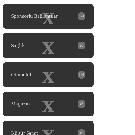
x
Sponsorlu Bağlantılar
374
x
Sağlık
20
x
Otomobil
146
x
Magazin
46
x
Kültür Sanat
19