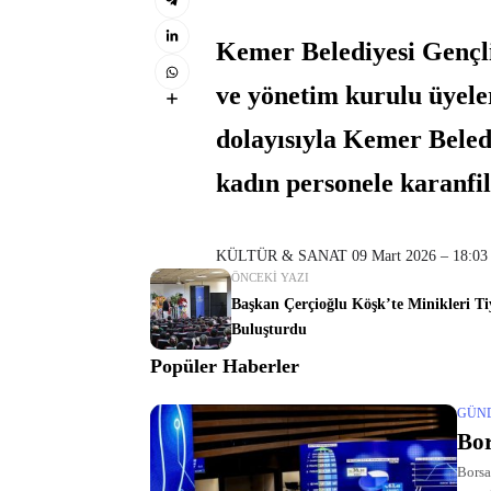
Kemer Belediyesi Gençl
ve yönetim kurulu üyel
dolayısıyla Kemer Beled
kadın personele karanfil 
KÜLTÜR & SANAT 09 Mart 2026 – 18:03
ÖNCEKI YAZI
Başkan Çerçioğlu Köşk’te Minikleri Ti
Buluşturdu
Popüler Haberler
GÜN
Bor
Borsa