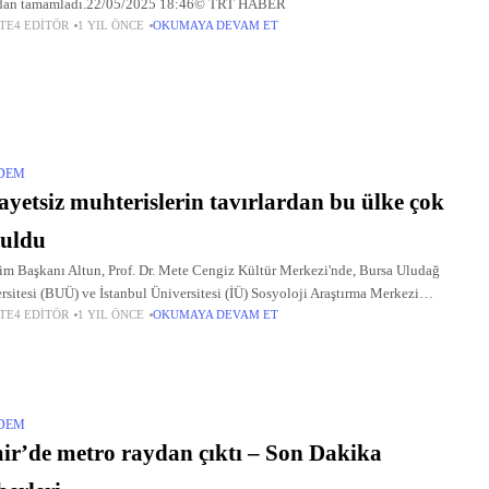
dan tamamladı.22/05/2025 18:46© TRT HABER
TE4 EDITÖR
1 YIL ÖNCE
OKUMAYA DEVAM ET
DEM
ayetsiz muhterislerin tavırlardan bu ülke çok
ruldu
şim Başkanı Altun, Prof. Dr. Mete Cengiz Kültür Merkezi'nde, Bursa Uludağ
rsitesi (BUÜ) ve İstanbul Üniversitesi (İÜ) Sosyoloji Araştırma Merkezi
TE4 EDITÖR
1 YIL ÖNCE
OKUMAYA DEVAM ET
liğiyle düzenlenen "Ölümünün 52. Yılında Kemal Tahir Sempozyumu"nda
ğı
DEM
ir’de metro raydan çıktı – Son Dakika