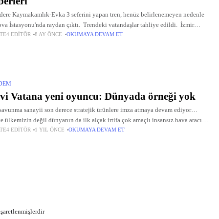
erleri
dere Kaymakamlık-Evka 3 seferini yapan tren, henüz belirlenemeyen nedenle
va İstasyonu'nda raydan çıktı. Trendeki vatandaşlar tahliye edildi. İzmir
TE4 EDITÖR
8 AY ÖNCE
OKUMAYA DEVAM ET
 A.Ş. ekipleri bölgede çalışma başlattı. Bornova ve Bölge
DEM
i Vatana yeni oyuncu: Dünyada örneği yok
savunma sanayii son derece stratejik ürünlere imza atmaya devam ediyor…
e ülkemizin değil dünyanın da ilk alçak irtifa çok amaçlı insansız hava aracı
TE4 EDITÖR
1 YIL ÖNCE
OKUMAYA DEVAM ET
 sahadaki dengeleri değiştirmeye hazırlanıyor. Deniz
işaretlenmişlerdir