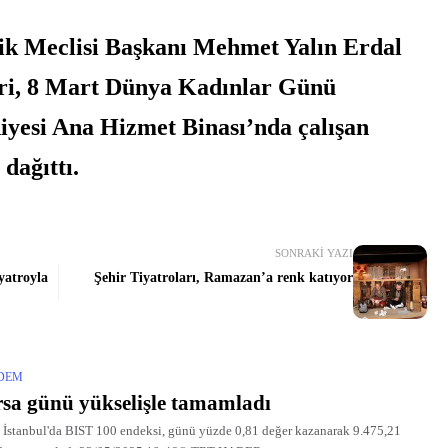
ik Meclisi Başkanı Mehmet Yalın Erdal
eri, 8 Mart Dünya Kadınlar Günü
iyesi Ana Hizmet Binası’nda çalışan
dağıttı.
SONRAKI YAZI
yatroyla
Şehir Tiyatroları, Ramazan’a renk katıyor
DEM
sa günü yükselişle tamamladı
 İstanbul'da BIST 100 endeksi, günü yüzde 0,81 değer kazanarak 9.475,21