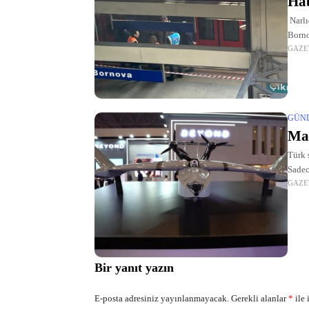
Hab
Narlı
Borno
GAZE
Metro
GÜN
Mav
Türk 
Sadec
GAZE
TALAY
Bir yanıt yazın
E-posta adresiniz yayınlanmayacak.
Gerekli alanlar
*
ile 