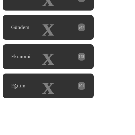
x
Gündem
947
x
Ekonomi
148
x
Eğitim
191