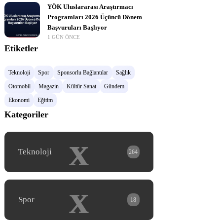
YÖK Uluslararası Araştırmacı
Programları 2026 Üçüncü Dönem
Başvuruları Başlıyor
1 GÜN ÖNCE
Etiketler
Teknoloji
Spor
Sponsorlu Bağlantılar
Sağlık
Otomobil
Magazin
Kültür Sanat
Gündem
Ekonomi
Eğitim
Kategoriler
x
Teknoloji
264
x
Spor
18