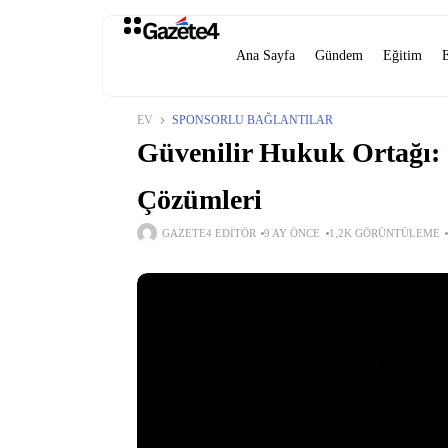
Ana Sayfa
Gündem
Eğitim
EV
SPONSORLU BAĞLANTILAR
Güvenilir Hukuk Ortağı: 
Çözümleri
GAZETE4 EDITÖR
9 AY ÖNCE
1,2K GÖRÜNTÜLEME