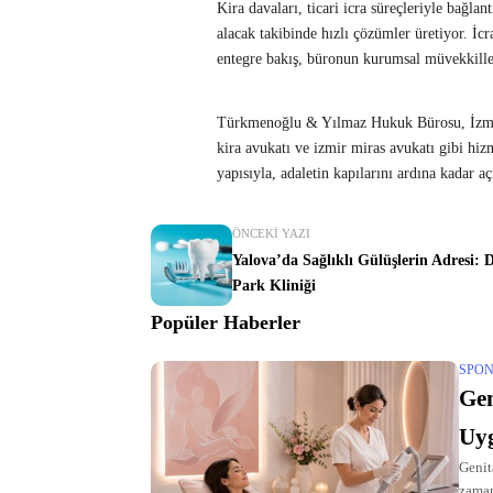
Kira davaları, ticari icra süreçleriyle bağlant
alacak takibinde hızlı çözümler üretiyor. İcra
entegre bakış, büronun kurumsal müvekkiller
Türkmenoğlu & Yılmaz Hukuk Bürosu, İzmir’
kira avukatı ve izmir miras avukatı gibi hizm
yapısıyla, adaletin kapılarını ardına kadar aç
ÖNCEKI YAZI
Yalova’da Sağlıklı Gülüşlerin Adresi: 
Park Kliniği
Popüler Haberler
SPON
Gen
Uy
Genit
zaman