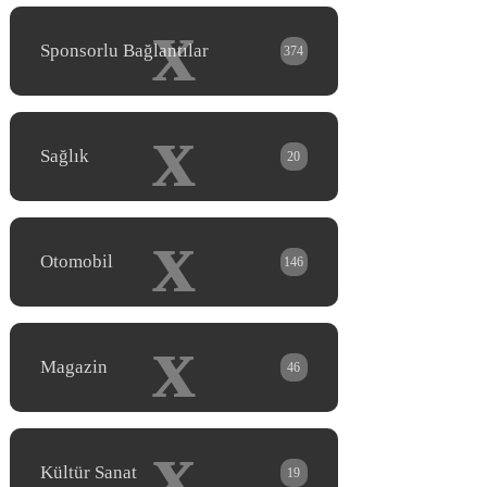
x
Sponsorlu Bağlantılar
374
x
Sağlık
20
x
Otomobil
146
x
Magazin
46
x
Kültür Sanat
19