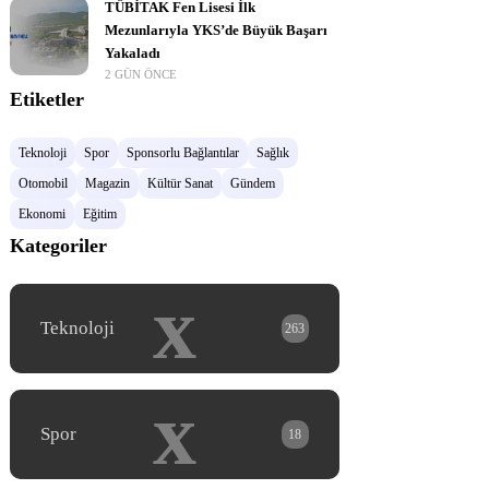
TÜBİTAK Fen Lisesi İlk
Mezunlarıyla YKS’de Büyük Başarı
Yakaladı
2 GÜN ÖNCE
Etiketler
Teknoloji
Spor
Sponsorlu Bağlantılar
Sağlık
Otomobil
Magazin
Kültür Sanat
Gündem
Ekonomi
Eğitim
Kategoriler
x
Teknoloji
263
x
Spor
18