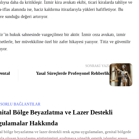
ılıysa daha da kritikleşir. İzmir kira avukatı ekibi, ticari kiralarda tahliye ve
-iflas alanında ise, haciz kaldırma itirazlarıyla yükleri hafifletiyor. Bu
e sunduğu değeri artırıyor.
in hukuk sahnesinde vazgeçilmez bir aktör. İzmir ceza avukatı, izmir
etlerle, her müvekkiline özel bir zafer hikayesi yazıyor. Titiz ve güvenilir
ıyor.
SONRAKI YAZI
Dental
Yasal Süreçlerde Profesyonel Rehberlik
SORLU BAĞLANTILAR
ital Bölge Beyazlatma ve Lazer Destekli
gulamalar Hakkında
al bölge beyazlatma ve lazer destekli renk açma uygulamaları, genital bölgede
la oluşan koyulaşma görünümünü azaltmaya yönelik estetik işlemler arasında