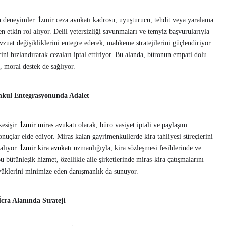
en deneyimler. İzmir ceza avukatı kadrosu, uyuşturucu, tehdit veya yaralama
n etkin rol alıyor. Delil yetersizliği savunmaları ve temyiz başvurularıyla
uat değişikliklerini entegre ederek, mahkeme stratejilerini güçlendiriyor.
rini hızlandırarak cezaları iptal ettiriyor. Bu alanda, büronun empati dolu
, moral destek de sağlıyor.
enkul Entegrasyonunda Adalet
kesişir.
İzmir miras avukatı
olarak, büro vasiyet iptali ve paylaşım
onuçlar elde ediyor. Miras kalan gayrimenkullerde kira tahliyesi süreçlerini
 alıyor.
İzmir kira avukatı
uzmanlığıyla, kira sözleşmesi fesihlerinde ve
Bu bütünleşik hizmet, özellikle aile şirketlerinde miras-kira çatışmalarını
yüklerini minimize eden danışmanlık da sunuyor.
İcra Alanında Strateji