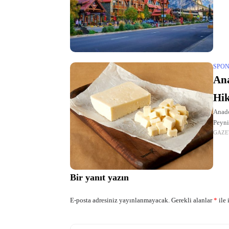
SPON
Ana
Hik
Anado
Peyni
GAZE
verim
Bir yanıt yazın
E-posta adresiniz yayınlanmayacak.
Gerekli alanlar
*
ile 