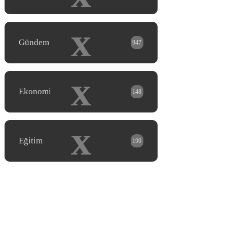
x
Gündem
947
x
Ekonomi
148
x
Eğitim
190