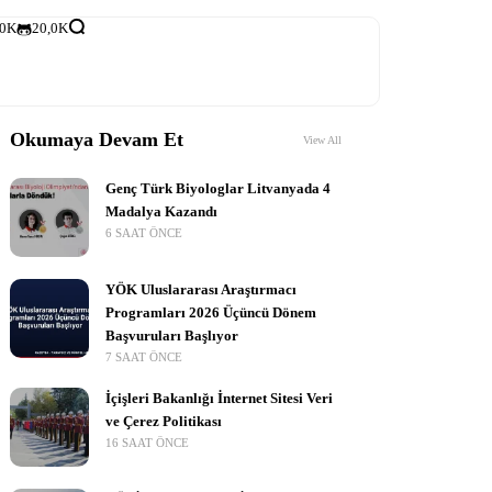
,0K
20,0K
Okumaya Devam Et
View All
Genç Türk Biyologlar Litvanyada 4
Madalya Kazandı
6 SAAT ÖNCE
YÖK Uluslararası Araştırmacı
Programları 2026 Üçüncü Dönem
Başvuruları Başlıyor
7 SAAT ÖNCE
İçişleri Bakanlığı İnternet Sitesi Veri
ve Çerez Politikası
16 SAAT ÖNCE