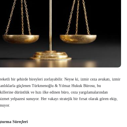
reketli bir şehirde bireyleri zorlayabilir. Neyse ki, izmir ceza avukatı, izmir
uzmanlıklarla güçlenen Türkmenoğlu & Yılmaz Hukuk Bürosu, bu
kkillerine dürüstlük ve hızı ilke edinen büro, ceza yargılamalarından
zmet yelpazesi sunuyor. Her vakayı stratejik bir fırsat olarak gören ekip,
ynuyor.
şturma Süreçleri