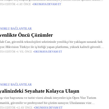
TE4 EDITÖR
1 AY ÖNCE
OKUMAYA DEVAM ET
lendirilir. Bu süreçte kişinin cilt yapısı, renk değişiminin nedeni, hormonal
SORLU BAĞLANTILAR
enlikte Öncü Çözümler
lah Can, güvenlik teknolojileri sektöründe yenilikçi bir yaklaşım sunarak fark
ıyor. Hikvision Türkiye ile iş birliği yapan platformu, yüksek kaliteli güvenlik
TE4 EDITÖR
1 YIL ÖNCE
OKUMAYA DEVAM ET
mleriyle kullanıcıların güvenliğini en üst düzeye çıkarmayı hedefliyor.
nlik
SORLU BAĞLANTILAR
alinizdeki Seyahate Kolayca Ulaşın
ışı vize başvurusu ve turist vizesi almak isteyenler için Open Vize Turizm
manlık, güvenilir ve profesyonel bir çözüm sunuyor. Uluslararası vize
TE4 EDITÖR
12 AY ÖNCE
OKUMAYA DEVAM ET
lerinde uzmanlaşmış bu merkez, her başvuru sahibine özel tasarlanmış