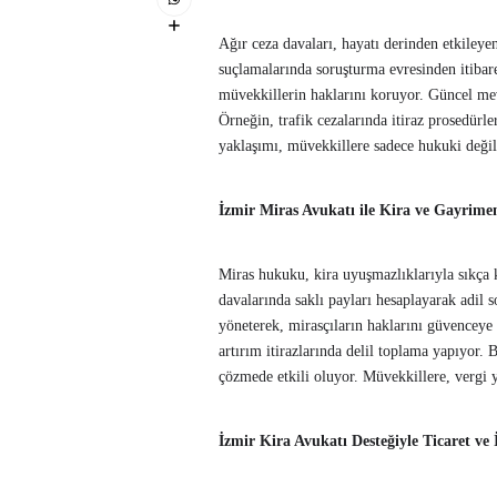
Ağır ceza davaları, hayatı derinden etkiley
suçlamalarında soruşturma evresinden itibare
müvekkillerin haklarını koruyor. Güncel mevz
Örneğin, trafik cezalarında itiraz prosedürle
yaklaşımı, müvekkillere sadece hukuki değil
İzmir Miras Avukatı ile Kira ve Gayrim
Miras hukuku, kira uyuşmazlıklarıyla sıkça 
davalarında saklı payları hesaplayarak adil s
yöneterek, mirasçıların haklarını güvenceye
artırım itirazlarında delil toplama yapıyor. 
çözmede etkili oluyor. Müvekkillere, vergi 
İzmir Kira Avukatı Desteğiyle Ticaret ve 