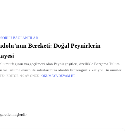
SORLU BAĞLANTILAR
dolu’nun Bereketi: Doğal Peynirlerin
ayesi
lu mutfağının vazgeçilmezi olan Peynir çeşitleri, özellikle Bergama Tulum
ri ve Tulum Peyniri ile sofralarımıza otantik bir zenginlik katıyor. Bu ürünler,
TE4 EDITÖR
10 AY ÖNCE
OKUMAYA DEVAM ET
li topraklardan gelen saf sütlerle, el emeği ve sabırla
işaretlenmişlerdir