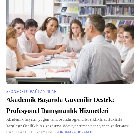
SPONSORLU BAĞLANTILAR
Akademik Başarıda Güvenilir Destek:
Profesyonel Danışmanlık Hizmetleri
Akademik hayatın yoğun temposunda öğrenciler sıklıkla zorluklarla
karşılaşır. Özellikle tez yazdırma, ödev yaptırma ve tez yapan yerler arayışı,
GAZETE4 EDITÖR
7 AY ÖNCE
OKUMAYA DEVAM ET
lisans, yüksek lisans veya doktora düzeyindeki bireyler için önemli bir
ihtiyaç haline