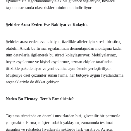
eşyalarınızın sigortalanmasıyla ek bir güvence sağlanıyor, böylece
taşınma sırasında olası riskler minimuma indiriliyor.
Şehirler Arası Evden Eve Nakliyat ve Kolaylık
Şehirler arası evden eve nakliyat, özellikle aileler için stresli bir süreç
olabilir. Ancak bu firma, eşyalarınızın demontajından montajına kadar
tüm detaylarla ilgilenerek bu süreci kolaylaştırıyor. Mobilyalarınız,
beyaz eşyalarınız ve kişisel eşyalarınız, uzman ekipler tarafından
titizlikle paketleniyor ve yeni evinize aynı özenle yerleştiriliyor.
Müşteriye özel çözümler sunan firma, her bütçeye uygun fiyatlandırma
seçenekleriyle de dikkat çekiyor.
Neden Bu Firmayı Tercih Etmelisiniz?
Taşınma sürecinde en önemli unsurlardan biri, güvenilir bir partnerle
çalışmaktır. Firma, müşteri odaklı yaklaşımı, zamanında teslimat
garantisi ve rekabetçi fiyatlarıyla sektörde fark yaratıyor. Ayrıca,