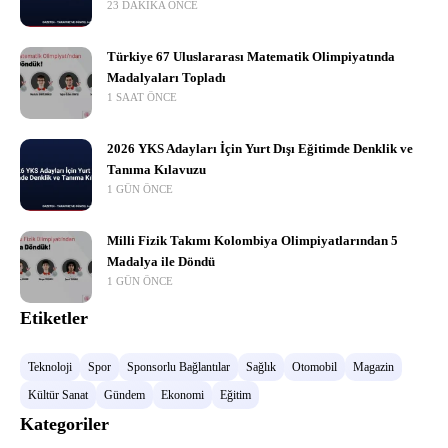
23 DAKIKA ÖNCE
Türkiye 67 Uluslararası Matematik Olimpiyatında
Madalyaları Topladı
1 SAAT ÖNCE
2026 YKS Adayları İçin Yurt Dışı Eğitimde Denklik ve
Tanıma Kılavuzu
1 GÜN ÖNCE
Milli Fizik Takımı Kolombiya Olimpiyatlarından 5
Madalya ile Döndü
1 GÜN ÖNCE
Etiketler
Teknoloji
Spor
Sponsorlu Bağlantılar
Sağlık
Otomobil
Magazin
Kültür Sanat
Gündem
Ekonomi
Eğitim
Kategoriler