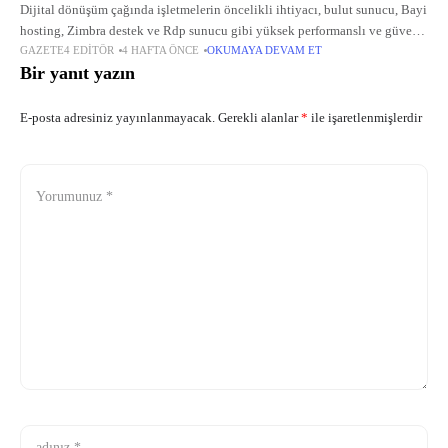
Dijital dönüşüm çağında işletmelerin öncelikli ihtiyacı, bulut sunucu, Bayi
hosting, Zimbra destek ve Rdp sunucu gibi yüksek performanslı ve güvenli
GAZETE4 EDITÖR
4 HAFTA ÖNCE
OKUMAYA DEVAM ET
hizmetlerdir. Bu anahtar teknolojiler, veri barındırma, e-posta yönetimi ve
Bir yanıt yazın
uzaktan
E-posta adresiniz yayınlanmayacak.
Gerekli alanlar
*
ile işaretlenmişlerdir