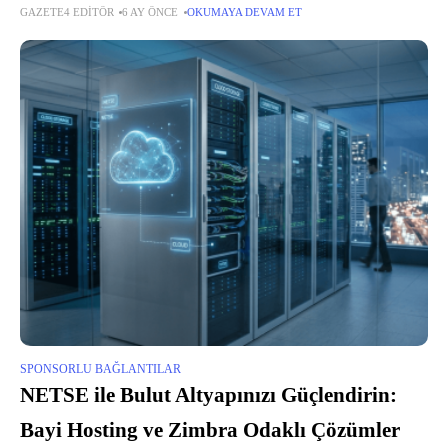
GAZETE4 EDITÖR
6 AY ÖNCE
OKUMAYA DEVAM ET
önemlidir. Samsung klima servisi, LG klima servisi ve Midea klima servisi
SPONSORLU BAĞLANTILAR
NETSE ile Bulut Altyapınızı Güçlendirin:
Bayi Hosting ve Zimbra Odaklı Çözümler