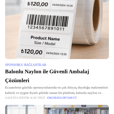
SPONSORLU BAĞLANTILAR
Balonlu Naylon ile Güvenli Ambalaj
Çözümleri
Eczanelerin günlük operasyonlarında en çok ihtiyaç duyduğu malzemeleri
kaliteli ve uygun fiyatlı şekilde sunan bir platform, balonlu naylon ve
GAZETE4 EDITÖR
6 AY ÖNCE
OKUMAYA DEVAM ET
eczane tabela gibi temel ürünlerle eczacıların işini kolaylaştırıyor. Bu
alanda uzmanlaşmış