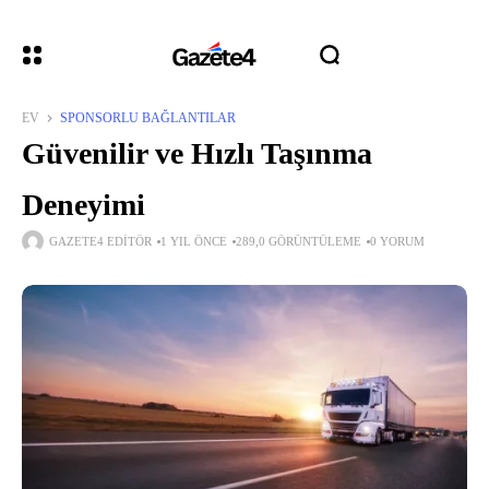
EV
SPONSORLU BAĞLANTILAR
Güvenilir ve Hızlı Taşınma
Deneyimi
GAZETE4 EDITÖR
1 YIL ÖNCE
289,0 GÖRÜNTÜLEME
0 YORUM