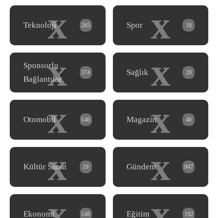
x
x
Teknoloji
Spor
265
18
x
x
Sponsorlu
Sağlık
374
20
Bağlantılar
x
x
Otomobil
Magazin
146
46
x
x
Kültür Sanat
Gündem
19
947
x
x
Ekonomi
Eğitim
148
192