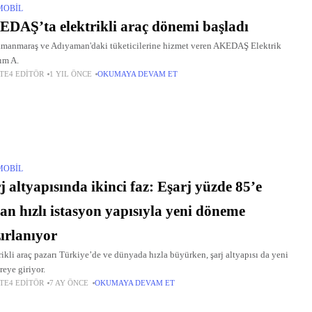
MOBIL
DAŞ’ta elektrikli araç dönemi başladı
manmaraş ve Adıyaman'daki tüketicilerine hizmet veren AKEDAŞ Elektrik
ım A.
TE4 EDITÖR
1 YIL ÖNCE
OKUMAYA DEVAM ET
MOBIL
j altyapısında ikinci faz: Eşarj yüzde 85’e
an hızlı istasyon yapısıyla yeni döneme
ırlanıyor
rikli araç pazarı Türkiye’de ve dünyada hızla büyürken, şarj altyapısı da yeni
reye giriyor.
TE4 EDITÖR
7 AY ÖNCE
OKUMAYA DEVAM ET