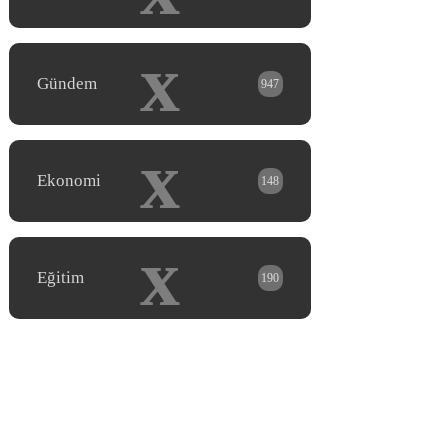
x
Gündem
947
x
Ekonomi
148
x
Eğitim
190