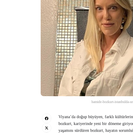
hamide-bozkurt-istanbulda-unl
Viyana’da doğup büyüyen, farklı kültürleri
bozkurt, kariyerinde yeni bir döneme giriy
yaşamını sürdüren bozkurt, hayatın sorumlul