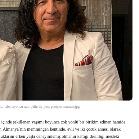
u-televizyoncu-adil-palta-ile-yeni-projeler-masada.jpg
n içinde şekillenen yaşamı boyunca çok yönlü bir birikim edinen hamide
or. Almanya’nın memmingen kentinde, evli ve iki çocuk annesi olarak
uklarını erken yaşta deneyimlemiş olmanın kattığı derinliği mesleki