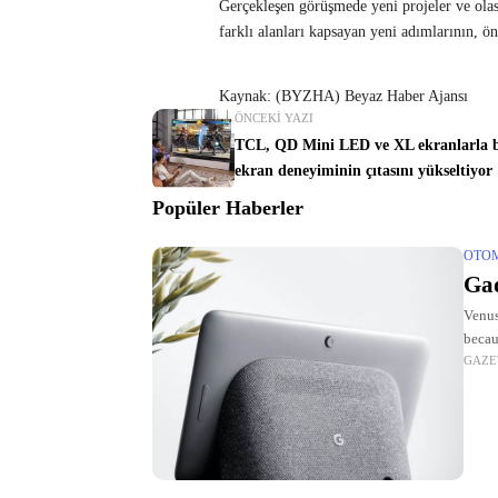
Gerçekleşen görüşmede yeni projeler ve olas
farklı alanları kapsayan yeni adımlarının,
Kaynak: (BYZHA) Beyaz Haber Ajansı
ÖNCEKI YAZI
TCL, QD Mini LED ve XL ekranlarla 
ekran deneyiminin çıtasını yükseltiyor
Popüler Haberler
OTO
Gad
Venus
becau
GAZE
Mars