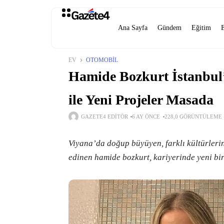
Ana Sayfa
Gündem
Eğitim
EV
OTOMOBIL
Hamide Bozkurt İstanbul’
ile Yeni Projeler Masada
GAZETE4 EDITÖR
6 AY ÖNCE
228,0 GÖRÜNTÜLEME
Viyana’da doğup büyüyen, farklı kültürleri
edinen hamide bozkurt, kariyerinde yeni bi