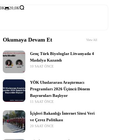
,0K
20,0K
Okumaya Devam Et
View All
Genç Türk Biyologlar Litvanyada 4
Madalya Kazandı
10 SAAT ÖNCE
YÖK Uluslararası Araştırmacı
Programları 2026 Üçüncü Dönem
Başvuruları Başlıyor
11 SAAT ÖNCE
İçişleri Bakanlığı İnternet Sitesi Veri
ve Çerez Politikası
20 SAAT ÖNCE