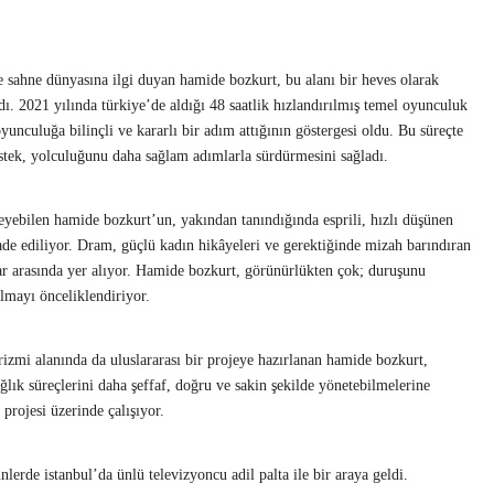
 sahne dünyasına ilgi duyan hamide bozkurt, bu alanı bir heves olarak
ı. 2021 yılında türkiye’de aldığı 48 saatlik hızlandırılmış temel oyunculuk
yunculuğa bilinçli ve kararlı bir adım attığının göstergesi oldu. Bu süreçte
destek, yolculuğunu daha sağlam adımlarla sürdürmesini sağladı.
ileyebilen hamide bozkurt’un, yakından tanındığında esprili, hızlı düşünen
de ediliyor. Dram, güçlü kadın hikâyeleri ve gerektiğinde mizah barındıran
nlar arasında yer alıyor. Hamide bozkurt, görünürlükten çok; duruşunu
almayı önceliklendiriyor.
rizmi alanında da uluslararası bir projeye hazırlanan hamide bozkurt,
ğlık süreçlerini daha şeffaf, doğru ve sakin şekilde yönetebilmelerine
projesi üzerinde çalışıyor.
rde istanbul’da ünlü televizyoncu adil palta ile bir araya geldi.