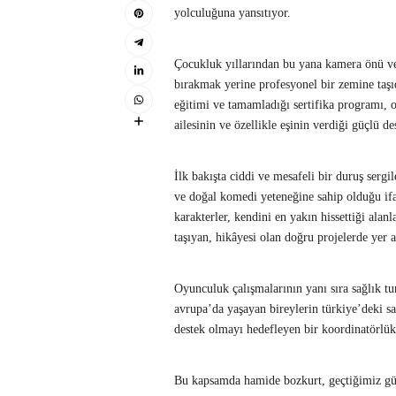
yolculuğuna yansıtıyor.
Çocukluk yıllarından bu yana kamera önü ve
bırakmak yerine profesyonel bir zemine taşıd
eğitimi ve tamamladığı sertifika programı, o
ailesinin ve özellikle eşinin verdiği güçlü 
İlk bakışta ciddi ve mesafeli bir duruş serg
ve doğal komedi yeteneğine sahip olduğu ifa
karakterler, kendini en yakın hissettiği ala
taşıyan, hikâyesi olan doğru projelerde yer 
Oyunculuk çalışmalarının yanı sıra sağlık tu
avrupa’da yaşayan bireylerin türkiye’deki sa
destek olmayı hedefleyen bir koordinatörlük 
Bu kapsamda hamide bozkurt, geçtiğimiz günle