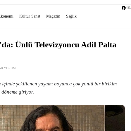
43
Ekonomi
Kültür Sanat
Magazin
Sağlık
da: Ünlü Televizyoncu Adil Palta
0 YORUM
n içinde şekillenen yaşamı boyunca çok yönlü bir birikim
r döneme giriyor.