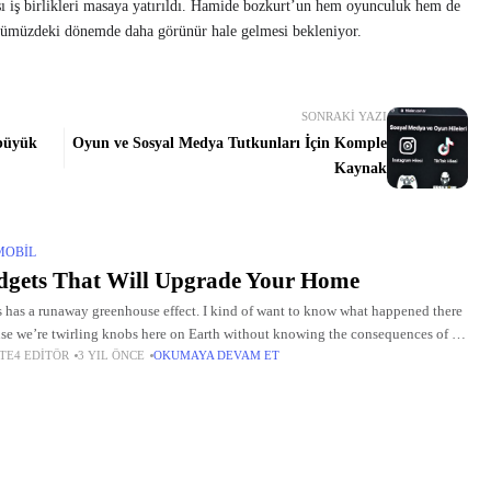
ı iş birlikleri masaya yatırıldı. Hamide bozkurt’un hem oyunculuk hem de
 önümüzdeki dönemde daha görünür hale gelmesi bekleniyor.
SONRAKI YAZI
büyük
Oyun ve Sosyal Medya Tutkunları İçin Komple
Kaynak
MOBIL
gets That Will Upgrade Your Home
 has a runaway greenhouse effect. I kind of want to know what happened there
se we’re twirling knobs here on Earth without knowing the consequences of it.
TE4 EDITÖR
3 YIL ÖNCE
OKUMAYA DEVAM ET
 once