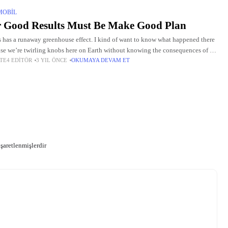
MOBIL
 Good Results Must Be Make Good Plan
 has a runaway greenhouse effect. I kind of want to know what happened there
se we’re twirling knobs here on Earth without knowing the consequences of it.
TE4 EDITÖR
3 YIL ÖNCE
OKUMAYA DEVAM ET
 once
işaretlenmişlerdir