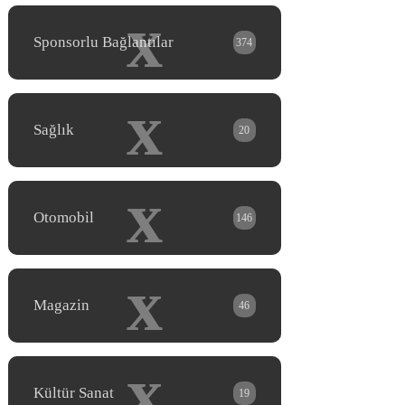
x
Sponsorlu Bağlantılar
374
x
Sağlık
20
x
Otomobil
146
x
Magazin
46
x
Kültür Sanat
19