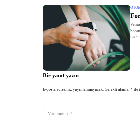
OTO
For
Venus
becau
GAZE
Mars
Bir yanıt yazın
E-posta adresiniz yayınlanmayacak.
Gerekli alanlar
*
ile 