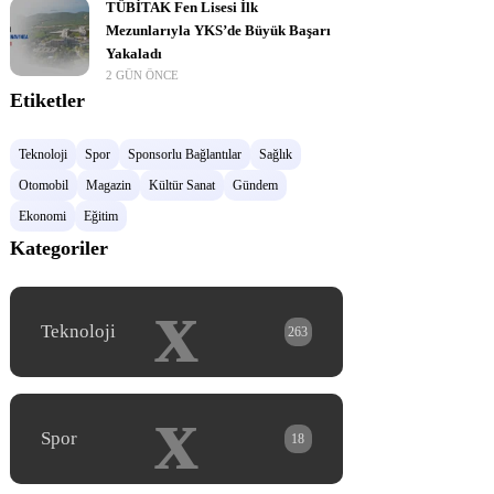
TÜBİTAK Fen Lisesi İlk
Mezunlarıyla YKS’de Büyük Başarı
Yakaladı
2 GÜN ÖNCE
Etiketler
Teknoloji
Spor
Sponsorlu Bağlantılar
Sağlık
Otomobil
Magazin
Kültür Sanat
Gündem
Ekonomi
Eğitim
Kategoriler
x
Teknoloji
263
x
Spor
18