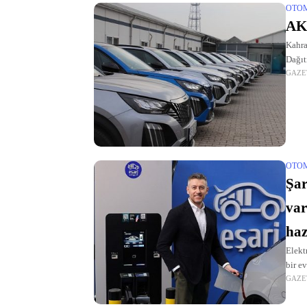
OTO
AKE
Kahra
Dağıt
GAZE
OTO
Şar
var
haz
Elekt
bir ev
GAZE