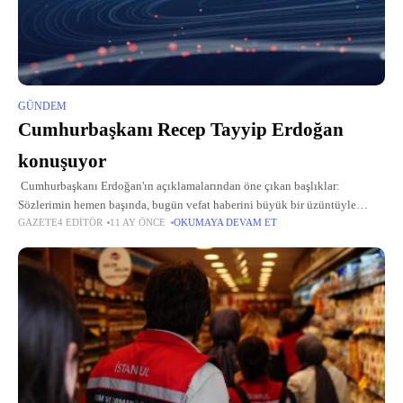
GÜNDEM
Cumhurbaşkanı Recep Tayyip Erdoğan
konuşuyor
Cumhurbaşkanı Erdoğan'ın açıklamalarından öne çıkan başlıklar:
Sözlerimin hemen başında, bugün vefat haberini büyük bir üzüntüyle
GAZETE4 EDITÖR
11 AY ÖNCE
OKUMAYA DEVAM ET
öğrendiğim başdanışmanım, muhterem dava ve yol arkadaşım Hamdi
Kılıç'a Cenab-ı Allah'tan rahmet diliyorum.