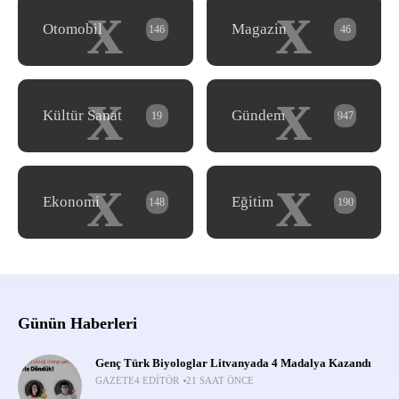
x
x
Otomobil
Magazin
146
46
x
x
Kültür Sanat
Gündem
19
947
x
x
Ekonomi
Eğitim
148
190
Günün Haberleri
Genç Türk Biyologlar Litvanyada 4 Madalya Kazandı
GAZETE4 EDITÖR
21 SAAT ÖNCE