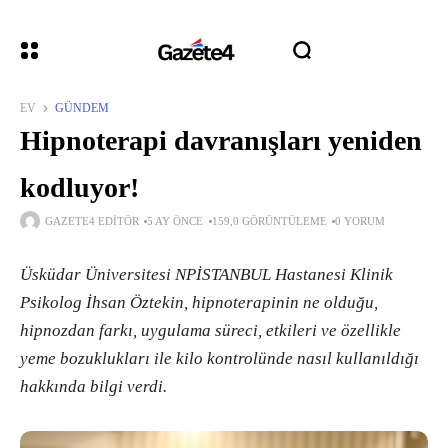
EV
GÜNDEM
Hipnoterapi davranışları yeniden
kodluyor!
GAZETE4 EDITÖR
5 AY ÖNCE
159,0 GÖRÜNTÜLEME
0 YORUM
Üsküdar Üniversitesi NPİSTANBUL Hastanesi Klinik
Psikolog İhsan Öztekin, hipnoterapinin ne olduğu,
hipnozdan farkı, uygulama süreci, etkileri ve özellikle
yeme bozuklukları ile kilo kontrolünde nasıl kullanıldığı
hakkında bilgi verdi.