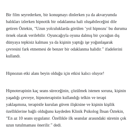
Bir film seyrederken, bir konuşmayı dinlerken ya da akvaryumda
balıkları izlerken hipnotik bir odaklanma hali oluşabileceğini dile
getiren Öztekin, “Uzun yolculuklarda görülen ‘yol hipnozu’ bu duruma
örnek olarak verilebilir. Oyuncağıyla oyuna dalmış bir çocuğun dış
dünyaya tepkisiz kalması ya da kişinin yaptığı işe yoğunlaşarak
çevresini fark etmemesi de benzer bir odaklanma halidir.” ifadelerini
kullandı.
Hipnozun etki alanı beyin olduğu için etkisi kalıcı oluyor!
Hipnoterapinin kaç seans süreceğinin, çözülmek istenen soruna, kişinin
yaşadığı çevreye, hipnoterapistin kullandığı telkin ve terapi
yaklaşımına, terapistle kurulan güven ilişkisine ve kişinin kişilik
özelliklerine bağlı olduğunu kaydeden Klinik Psikolog İhsan Öztekin,
“En az 10 seans uygulanır. Özellikle ilk seanslar arasındaki sürenin çok
uzun tutulmaması önerilir.” dedi.