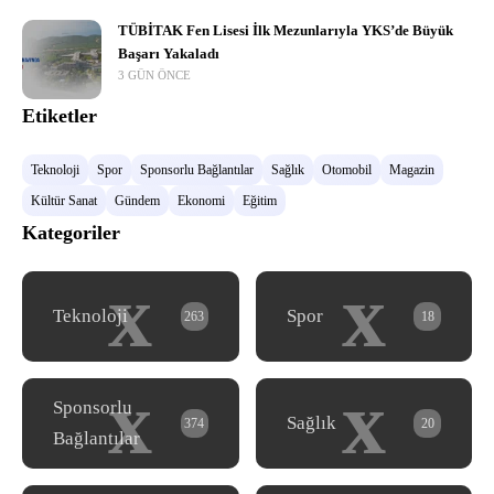
TÜBİTAK Fen Lisesi İlk Mezunlarıyla YKS’de Büyük
Başarı Yakaladı
3 GÜN ÖNCE
Etiketler
Teknoloji
Spor
Sponsorlu Bağlantılar
Sağlık
Otomobil
Magazin
Kültür Sanat
Gündem
Ekonomi
Eğitim
Kategoriler
x
x
Teknoloji
Spor
263
18
x
x
Sponsorlu
Sağlık
374
20
Bağlantılar