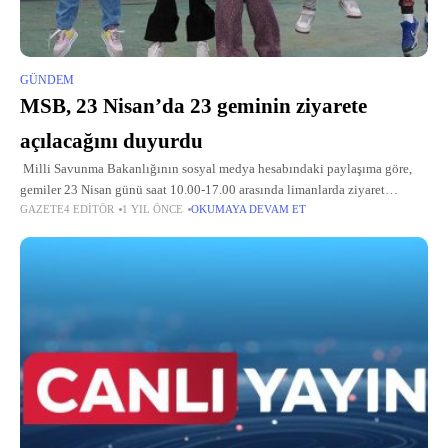
GÜNDEM
MSB, 23 Nisan’da 23 geminin ziyarete
açılacağını duyurdu
Milli Savunma Bakanlığının sosyal medya hesabındaki paylaşıma göre,
gemiler 23 Nisan günü saat 10.00-17.00 arasında limanlarda ziyaret
GAZETE4 EDITÖR
1 YIL ÖNCE
OKUMAYA DEVAM ET
edilebilecek. Ziyarete açık olacak gemilerin bulunduğu limanlar ise
şunlar: "Samsun,