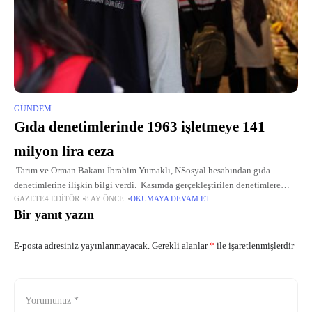
GÜNDEM
Gıda denetimlerinde 1963 işletmeye 141
milyon lira ceza
Tarım ve Orman Bakanı İbrahim Yumaklı, NSosyal hesabından gıda
denetimlerine ilişkin bilgi verdi. Kasımda gerçekleştirilen denetimlere
GAZETE4 EDITÖR
8 AY ÖNCE
OKUMAYA DEVAM ET
dikkati çeken Yumaklı, şu değerlendirmede bulundu: "1-30 Kasım
Bir yanıt yazın
döneminde yurt genelinde
E-posta adresiniz yayınlanmayacak.
Gerekli alanlar
*
ile işaretlenmişlerdir