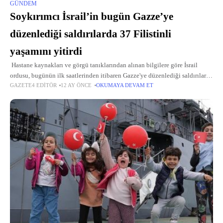
GÜNDEM
Soykırımcı İsrail’in bugün Gazze’ye
düzenlediği saldırılarda 37 Filistinli
yaşamını yitirdi
Hastane kaynakları ve görgü tanıklarından alınan bilgilere göre İsrail
ordusu, bugünün ilk saatlerinden itibaren Gazze'ye düzenlediği saldırılarda
GAZETE4 EDITÖR
12 AY ÖNCE
OKUMAYA DEVAM ET
zorla yerinden edilen Filistinlilerin kaldığı çadırları, sivillerin toplandığı
alanların yanı sıra insani