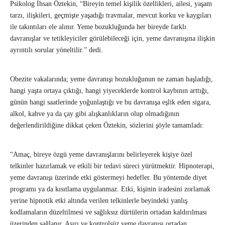
Psikolog İhsan Öztekin, “Bireyin temel kişilik özellikleri, ailesi, yaşam
tarzı, ilişkileri, geçmişte yaşadığı travmalar, mevcut korku ve kaygıları
ile takıntıları ele alınır. Yeme bozukluğunda her bireyde farklı
davranışlar ve tetikleyiciler görülebileceği için, yeme davranışına ilişkin
ayrıntılı sorular yöneltilir.” dedi.
Obezite vakalarında; yeme davranışı bozukluğunun ne zaman başladığı,
hangi yaşta ortaya çıktığı, hangi yiyeceklerde kontrol kaybının arttığı,
günün hangi saatlerinde yoğunlaştığı ve bu davranışa eşlik eden sigara,
alkol, kahve ya da çay gibi alışkanlıkların olup olmadığının
değerlendirildiğine dikkat çeken Öztekin, sözlerini şöyle tamamladı:
“Amaç, bireye özgü yeme davranışlarını belirleyerek kişiye özel
telkinler hazırlamak ve etkili bir tedavi süreci yürütmektir. Hipnoterapi,
yeme davranışı üzerinde etki göstermeyi hedefler. Bu yöntemde diyet
programı ya da kısıtlama uygulanmaz. Etki, kişinin iradesini zorlamak
yerine hipnotik etki altında verilen telkinlerle beyindeki yanlış
kodlamaların düzeltilmesi ve sağlıksız dürtülerin ortadan kaldırılması
üzerinden sağlanır. Aşırı ve kontrolsüz yeme davranışı ortadan