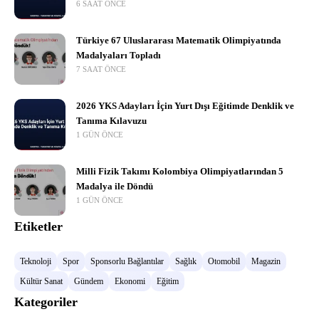
6 SAAT ÖNCE
Türkiye 67 Uluslararası Matematik Olimpiyatında
Madalyaları Topladı
7 SAAT ÖNCE
2026 YKS Adayları İçin Yurt Dışı Eğitimde Denklik ve
Tanıma Kılavuzu
1 GÜN ÖNCE
Milli Fizik Takımı Kolombiya Olimpiyatlarından 5
Madalya ile Döndü
1 GÜN ÖNCE
Etiketler
Teknoloji
Spor
Sponsorlu Bağlantılar
Sağlık
Otomobil
Magazin
Kültür Sanat
Gündem
Ekonomi
Eğitim
Kategoriler