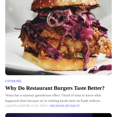
OTOMOBIL
Why Do Restaurant Burgers Taste Better?
Venus has a runaway greenhouse effect. I kind of want to know what
happened there because we’re twirling knobs here on Earth without
GAZETE4 EDITÖR
3 YIL ÖNCE
OKUMAYA DEVAM ET
knowing the consequences of it. Mars once