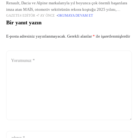
Renault, Dacia ve Alpine markalarıyla yıl boyunca çok önemli başarılara
imza atan MAİS, otomotiv sektörünün rekora koştuğu 2025 yılını,
GAZETE4 EDITÖR
7 AY ÖNCE
OKUMAYA DEVAM ET
kullanıcıların en çok tercih ettiği markalarıyla zirvede tamamladı.
Bir yanıt yazın
E-posta adresiniz yayınlanmayacak.
Gerekli alanlar
*
ile işaretlenmişlerdir