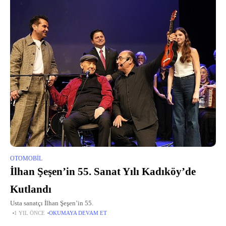
OTOMOBIL
İlhan Şeşen’in 55. Sanat Yılı Kadıköy’de
Kutlandı
Usta sanatçı İlhan Şeşen’in 55.
1 YIL ÖNCE
OKUMAYA DEVAM ET