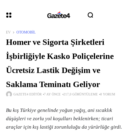
EV
OTOMOBIL
Homer ve Sigorta Şirketleri
İşbirliğiyle Kasko Poliçelerine
Ücretsiz Lastik Değişim ve
Saklama Teminatı Geliyor
GAZETE4 EDITÖR
7 AY ÖNCE
217,0 GÖRÜNTÜLEME
0 YORUM
Bu kış Türkiye genelinde yoğun yağış, ani sıcaklık
düşüşleri ve zorlu yol koşulları beklenirken; ticari
araçlar için kış lastiği zorunluluğu da yürürlüğe girdi.