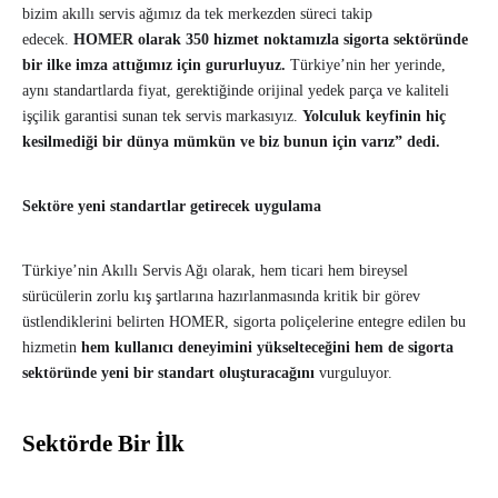
bizim akıllı servis ağımız da tek merkezden süreci takip
edecek.
HOMER olarak 350 hizmet noktamızla sigorta sektöründe
bir ilke imza attığımız için gururluyuz.
Türkiye’nin her yerinde,
aynı standartlarda fiyat, gerektiğinde orijinal yedek parça ve kaliteli
işçilik garantisi sunan tek servis markasıyız.
Yolculuk keyfinin hiç
kesilmediği bir dünya mümkün ve biz bunun için varız” dedi.
Sektöre yeni standartlar getirecek uygulama
Türkiye’nin Akıllı Servis Ağı olarak, hem ticari hem bireysel
sürücülerin zorlu kış şartlarına hazırlanmasında kritik bir görev
üstlendiklerini belirten HOMER, sigorta poliçelerine entegre edilen bu
hizmetin
hem kullanıcı deneyimini yükselteceğini hem de sigorta
sektöründe yeni bir standart oluşturacağını
vurguluyor.
Sektörde Bir İlk