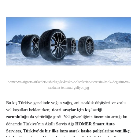
homer-ve-sigorta-sirketleri-isbirligiyle-kasko-policelerine-ucretsiz-lastik-degisim-ve-
saklama-teminati-geliyor.jpg
Bu kış Türkiye genelinde yoğun yağış, ani sıcaklık düşüşleri ve zorlu
yol koşulları beklenirken;
ticari araçlar için kış lastiği
zorunluluğu
da yürürlüğe girdi. Yol güvenliğinin öneminin arttığı bu
dönemde Türkiye’nin Akıllı Servis Ağı
HOMER Smart Auto
Services
,
Türkiye’de bir ilke i
mza atarak
kasko poliçelerine
yenilikçi