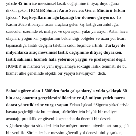
yüzde 45’inin
ise mevsimsel lastik değişimine ihtiyaç duyduğuna
dikkat çeken
HOMER Smart Auto Services Genel Müdürü Erkan
Işıksal
‘’
Kış koşullarının ağırlaşacağı bir döneme giriyoruz.
15
Kasım 2025 itibarıyla
ticari araçlara gelen kış lastiği zorunluluğu,
sürücüler üzerinde ek maliyet ve operasyon yükü yaratıyor. Artan hava
olayları, yoğun kar yağışlarının beklendiği bölgeler ve uzun yol ticari
taşımacılığı, lastik değişim talebini ciddi biçimde artırdı.
Türkiye’de
milyonlarca araç mevsimsel lastik değişimine ihtiyaç duyarken,
lastik saklama hizmeti hala yeterince yaygın ve profesyonel değil
.
HOMER’in hizmeti ve yeni uygulamaya soktuğu lastik teminatı ile bu
hizmet ülke genelinde ölçekli bir yapıya kavuşuyor’’ dedi.
Sahada görev alan 1.500’den fazla çalışanlarıyla
yılda yaklaşık 30
bin araç onarımı gerçekleştirdiklerine ve 4,5 milyon yedek parça
datası yönettiklerine vurgu yapan
Erkan Işıksal
“
Sigorta şirketleriyle
hayata geçirdiğimiz bu teminat, sürücüler için büyük bir maliyet
avantajı, pratiklik ve güvenlik açısından da önemli bir destek
sağlarken sigorta şirketleri için ise müşteri memnuniyetini artıran güçlü
bir yenilik. Sürücüler her mevsim güvenli yol deneyimini yaşarken,