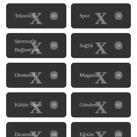
x
x
Teknoloji
Spor
265
18
x
x
Sponsorlu
Sağlık
374
20
Bağlantılar
x
x
Otomobil
Magazin
146
46
x
x
Kültür Sanat
Gündem
19
947
x
x
Ekonomi
Eğitim
148
192