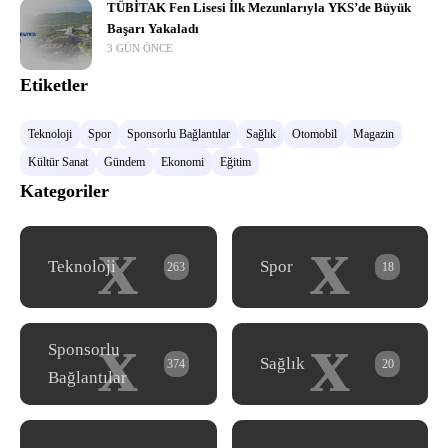
TÜBİTAK Fen Lisesi İlk Mezunlarıyla YKS’de Büyük
Başarı Yakaladı
3 GÜN ÖNCE
Etiketler
Teknoloji
Spor
Sponsorlu Bağlantılar
Sağlık
Otomobil
Magazin
Kültür Sanat
Gündem
Ekonomi
Eğitim
Kategoriler
x
x
Teknoloji
Spor
263
18
x
x
Sponsorlu
Sağlık
374
20
Bağlantılar