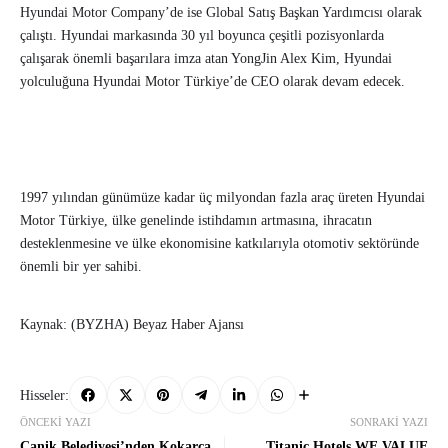
Hyundai Motor Company’de ise Global Satış Başkan Yardımcısı olarak
çalıştı. Hyundai markasında 30 yıl boyunca çeşitli pozisyonlarda
çalışarak önemli başarılara imza atan YongJin Alex Kim, Hyundai
yolculuğuna Hyundai Motor Türkiye’de CEO olarak devam edecek.
1997 yılından günümüze kadar üç milyondan fazla araç üreten Hyundai
Motor Türkiye, ülke genelinde istihdamın artmasına, ihracatın
desteklenmesine ve ülke ekonomisine katkılarıyla otomotiv sektöründe
önemli bir yer sahibi.
Kaynak: (BYZHA) Beyaz Haber Ajansı
Hisseler:
ÖNCEKI YAZI
SONRAKI YAZI
Canik Belediyesi’nden Kokarca
Titanic Hotels WE VALUE