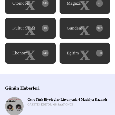
x
x
Otomobil
Magazin
146
46
x
x
Kültür Sanat
Gündem
19
947
x
x
Ekonomi
Eğitim
148
190
Günün Haberleri
Genç Türk Biyologlar Litvanyada 4 Madalya Kazandı
GAZETE4 EDITÖR
18 SAAT ÖNCE