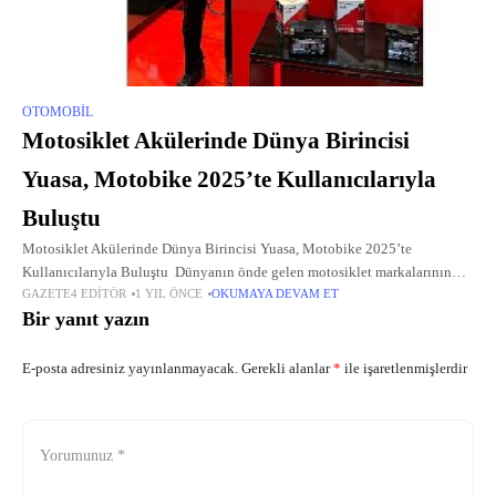
OTOMOBIL
Motosiklet Akülerinde Dünya Birincisi
Yuasa, Motobike 2025’te Kullanıcılarıyla
Buluştu
Motosiklet Akülerinde Dünya Birincisi Yuasa, Motobike 2025’te
Kullanıcılarıyla Buluştu Dünyanın önde gelen motosiklet markalarının
GAZETE4 EDITÖR
1 YIL ÖNCE
OKUMAYA DEVAM ET
orijinal ekipman (OE) tercihi olan Yuasa Akü, 12-15 Mart tarihlerinde
Bir yanıt yazın
İstanbul Fuar Merkezi'nde en çok tercih
E-posta adresiniz yayınlanmayacak.
Gerekli alanlar
*
ile işaretlenmişlerdir