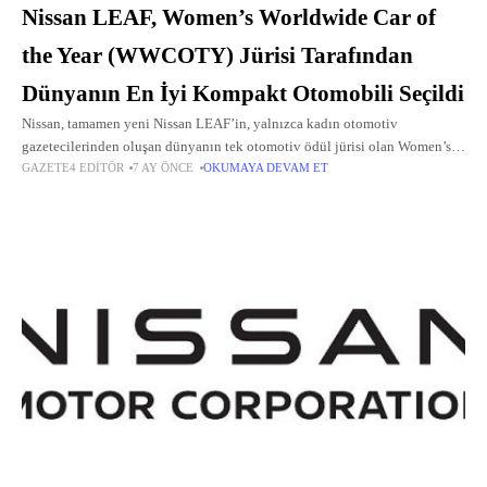
Nissan LEAF, Women’s Worldwide Car of
the Year (WWCOTY) Jürisi Tarafından
Dünyanın En İyi Kompakt Otomobili Seçildi
Nissan, tamamen yeni Nissan LEAF’in, yalnızca kadın otomotiv
gazetecilerinden oluşan dünyanın tek otomotiv ödül jürisi olan Women’s
GAZETE4 EDITÖR
7 AY ÖNCE
OKUMAYA DEVAM ET
Worldwide Car of the Year (Kadınlar Dünya Otomobili
Ödülleri) tarafından Dünyanın En İyi Kompakt Otomobili unvanına layık