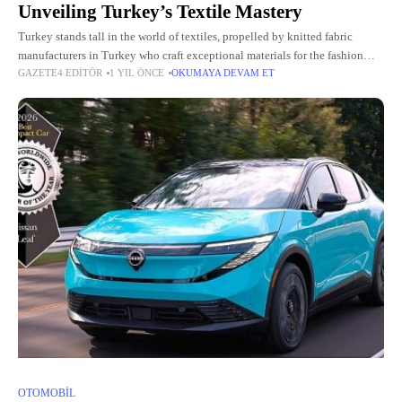
Unveiling Turkey’s Textile Mastery
Turkey stands tall in the world of textiles, propelled by knitted fabric
manufacturers in Turkey who craft exceptional materials for the fashion
GAZETE4 EDITÖR
1 YIL ÖNCE
OKUMAYA DEVAM ET
industry. Working hand-in-hand with a skilled clothing supplier
OTOMOBIL