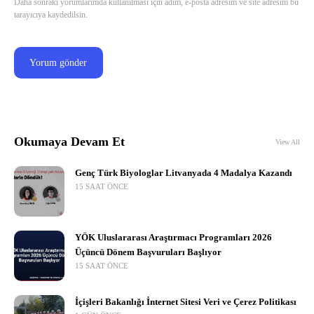
Daha sonraki yorumlarımda kullanılması için adım, e-posta adresim ve site adresim bu
tarayıcıya kaydedilsin.
Okumaya Devam Et
View All
Genç Türk Biyologlar Litvanyada 4 Madalya Kazandı
15 SAAT ÖNCE
YÖK Uluslararası Araştırmacı Programları 2026
Üçüncü Dönem Başvuruları Başlıyor
15 SAAT ÖNCE
İçişleri Bakanlığı İnternet Sitesi Veri ve Çerez Politikası