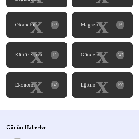
x
x
Otomobil
Magazin
146
46
x
x
Kültür Sanat
Gündem
19
947
x
x
Ekonomi
Eğitim
148
190
Günün Haberleri