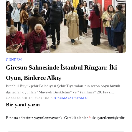
GÜNDEM
Giresun Sahnesinde İstanbul Rüzgarı: İki
Oyun, Binlerce Alkış
İstanbul Büyükşehir Belediyesi Şehir Tiyatroları’nın sezon boyu büyük
ilgi gören oyunları “Maviydi Bisikletim” ve “Yenilmez” 29. Fevzi
GAZETE4 EDITÖR
3 AY ÖNCE
OKUMAYA DEVAM ET
Bayazıtoğlu Tiyatro Günleri kapsamında Giresun seyircisiyle buluştu.
Bir yanıt yazın
E-posta adresiniz yayınlanmayacak.
Gerekli alanlar
*
ile işaretlenmişlerdir