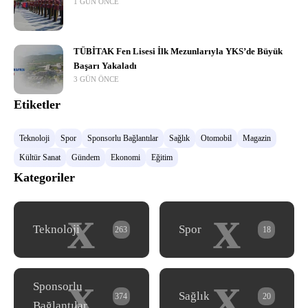
1 GÜN ÖNCE
TÜBİTAK Fen Lisesi İlk Mezunlarıyla YKS’de Büyük
Başarı Yakaladı
3 GÜN ÖNCE
Etiketler
Teknoloji
Spor
Sponsorlu Bağlantılar
Sağlık
Otomobil
Magazin
Kültür Sanat
Gündem
Ekonomi
Eğitim
Kategoriler
x
x
Teknoloji
Spor
263
18
x
x
Sponsorlu
Sağlık
374
20
Bağlantılar