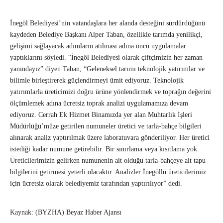
İnegöl Belediyesi’nin vatandaşlara her alanda desteğini sürdürdüğünü
kaydeden Belediye Başkanı Alper Taban, özellikle tarımda yenilikçi,
gelişimi sağlayacak adımların atılması adına öncü uygulamalar
yaptıklarını söyledi. “İnegöl Belediyesi olarak çiftçimizin her zaman
yanındayız” diyen Taban, “Geleneksel tarımı teknolojik yatırımlar ve
bilimle birleştirerek güçlendirmeyi ümit ediyoruz. Teknolojik
yatırımlarla üreticimizi doğru ürüne yönlendirmek ve toprağın değerini
ölçümlemek adına ücretsiz toprak analizi uygulamamıza devam
ediyoruz. Cerrah Ek Hizmet Binamızda yer alan Muhtarlık İşleri
Müdürlüğü’müze getirilen numuneler üretici ve tarla-bahçe bilgileri
alınarak analiz yaptırılmak üzere laboratuvara gönderiliyor. Her üretici
istediği kadar numune getirebilir. Bir sınırlama veya kısıtlama yok.
Üreticilerimizin gelirken numunenin ait olduğu tarla-bahçeye ait tapu
bilgilerini getirmesi yeterli olacaktır. Analizler İnegöllü üreticilerimiz
için ücretsiz olarak belediyemiz tarafından yaptırılıyor” dedi.
Kaynak: (BYZHA) Beyaz Haber Ajansı