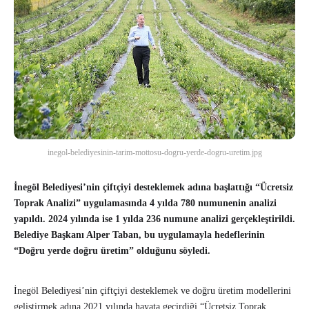
inegol-belediyesinin-tarim-mottosu-dogru-yerde-dogru-uretim.jpg
İnegöl Belediyesi’nin çiftçiyi desteklemek adına başlattığı “Ücretsiz
Toprak Analizi” uygulamasında 4 yılda 780 numunenin analizi
yapıldı. 2024 yılında ise 1 yılda 236 numune analizi gerçekleştirildi.
Belediye Başkanı Alper Taban, bu uygulamayla hedeflerinin
“Doğru yerde doğru üretim” olduğunu söyledi.
İnegöl Belediyesi’nin çiftçiyi desteklemek ve doğru üretim modellerini
geliştirmek adına 2021 yılında hayata geçirdiği “Ücretsiz Toprak