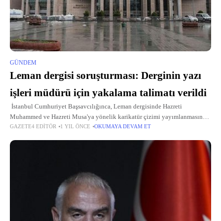
GÜNDEM
Leman dergisi soruşturması: Derginin yazı
işleri müdürü için yakalama talimatı verildi
İstanbul Cumhuriyet Başsavcılığınca, Leman dergisinde Hazreti
Muhammed ve Hazreti Musa'ya yönelik karikatür çizimi yayımlanmasına
GAZETE4 EDITÖR
1 YIL ÖNCE
OKUMAYA DEVAM ET
ilişkin başlatılan soruşturma sürüyor. Soruşturma kapsamında yurt dışında
olduğu belirlenen, hakkında yakalama kararı bulunan