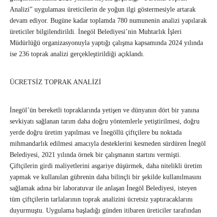
Analizi” uygulaması üreticilerin de yoğun ilgi göstermesiyle artarak
devam ediyor. Bugüne kadar toplamda 780 numunenin analizi yapılarak
üreticiler bilgilendirildi. İnegöl Belediyesi’nin Muhtarlık İşleri
Müdürlüğü organizasyonuyla yaptığı çalışma kapsamında 2024 yılında
ise 236 toprak analizi gerçekleştirildiği açıklandı.
ÜCRETSİZ TOPRAK ANALİZİ
İnegöl’ün bereketli topraklarında yetişen ve dünyanın dört bir yanına
sevkiyatı sağlanan tarım daha doğru yöntemlerle yetiştirilmesi, doğru
yerde doğru üretim yapılması ve İnegöllü çiftçilere bu noktada
mihmandarlık edilmesi amacıyla desteklerini kesmeden sürdüren İnegöl
Belediyesi, 2021 yılında örnek bir çalışmanın startını vermişti.
Çiftçilerin girdi maliyetlerini asgariye düşürmek, daha nitelikli üretim
yapmak ve kullanılan gübrenin daha bilinçli bir şekilde kullanılmasını
sağlamak adına bir laboratuvar ile anlaşan İnegöl Belediyesi, isteyen
tüm çiftçilerin tarlalarının toprak analizini ücretsiz yaptıracaklarını
duyurmuştu. Uygulama başladığı günden itibaren üreticiler tarafından