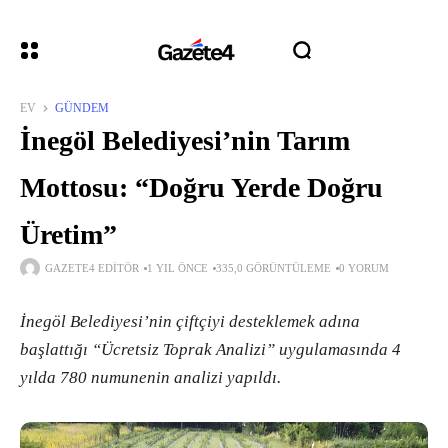
EV
GÜNDEM
İnegöl Belediyesi’nin Tarım
Mottosu: “Doğru Yerde Doğru
Üretim”
GAZETE4 EDITÖR
1 YIL ÖNCE
335,0 GÖRÜNTÜLEME
0 YORUM
İnegöl Belediyesi’nin çiftçiyi desteklemek adına
başlattığı “Ücretsiz Toprak Analizi” uygulamasında 4
yılda 780 numunenin analizi yapıldı.