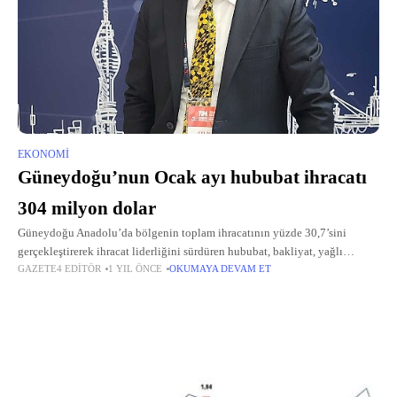
EKONOMI
Güneydoğu’nun Ocak ayı hububat ihracatı
304 milyon dolar
Güneydoğu Anadolu’da bölgenin toplam ihracatının yüzde 30,7’sini
gerçekleştirerek ihracat liderliğini sürdüren hububat, bakliyat, yağlı
GAZETE4 EDITÖR
1 YIL ÖNCE
OKUMAYA DEVAM ET
tohumlar ve mamulleri sektörünün Ocak ayı ihracat geliri 304 milyon dolar
oldu.