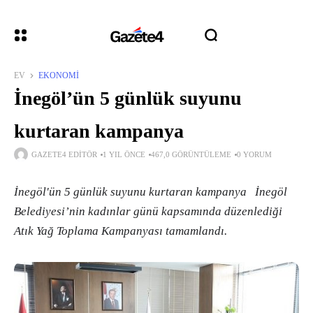
EV
EKONOMI
İnegöl’ün 5 günlük suyunu
kurtaran kampanya
GAZETE4 EDITÖR
1 YIL ÖNCE
467,0 GÖRÜNTÜLEME
0 YORUM
İnegöl'ün 5 günlük suyunu kurtaran kampanya İnegöl
Belediyesi’nin kadınlar günü kapsamında düzenlediği
Atık Yağ Toplama Kampanyası tamamlandı.