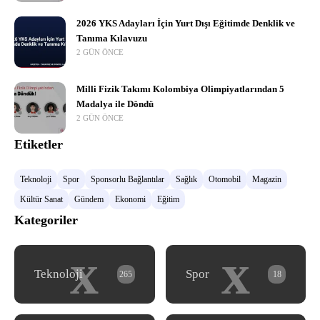
2026 YKS Adayları İçin Yurt Dışı Eğitimde Denklik ve
Tanıma Kılavuzu
2 GÜN ÖNCE
Milli Fizik Takımı Kolombiya Olimpiyatlarından 5
Madalya ile Döndü
2 GÜN ÖNCE
Etiketler
Teknoloji
Spor
Sponsorlu Bağlantılar
Sağlık
Otomobil
Magazin
Kültür Sanat
Gündem
Ekonomi
Eğitim
Kategoriler
x
x
Teknoloji
Spor
265
18