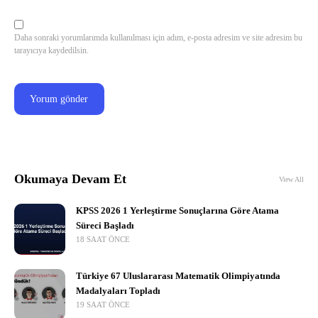
Daha sonraki yorumlarımda kullanılması için adım, e-posta adresim ve site adresim bu
tarayıcıya kaydedilsin.
Okumaya Devam Et
View All
KPSS 2026 1 Yerleştirme Sonuçlarına Göre Atama
Süreci Başladı
18 SAAT ÖNCE
Türkiye 67 Uluslararası Matematik Olimpiyatında
Madalyaları Topladı
19 SAAT ÖNCE