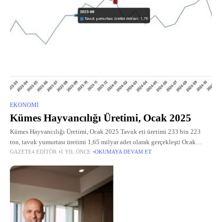
EKONOMI
Kümes Hayvancılığı Üretimi, Ocak 2025
Kümes Hayvancılığı Üretimi, Ocak 2025 Tavuk eti üretimi 233 bin 223
ton, tavuk yumurtası üretimi 1,65 milyar adet olarak gerçekleşti Ocak
GAZETE4 EDITÖR
1 YIL ÖNCE
OKUMAYA DEVAM ET
ayında bir önceki yılın aynı ayına göre, tavuk yumurtası