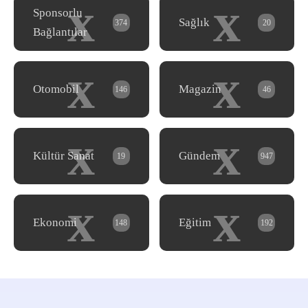
x
x
Sponsorlu
Sağlık
374
20
Bağlantılar
x
x
Otomobil
Magazin
146
46
x
x
Kültür Sanat
Gündem
19
947
x
x
Ekonomi
Eğitim
148
192