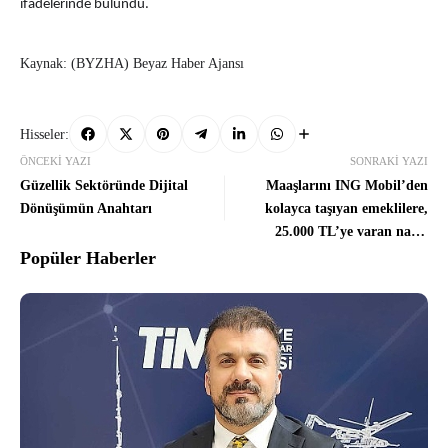
ifadelerinde bulundu.
Kaynak: (BYZHA) Beyaz Haber Ajansı
Hisseler:
ÖNCEKI YAZI
SONRAKI YAZI
Güzellik Sektöründe Dijital
Maaşlarını ING Mobil’den
Dönüşümün Anahtarı
kolayca taşıyan emeklilere,
25.000 TL’ye varan nakit
promosyon fırsatı
Popüler Haberler