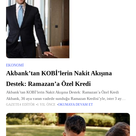
EKONOMI
Akbank’tan KOBİ’lerin Nakit Akışına
Destek: Ramazan’a Özel Kredi
Akbank’tan KOBİ’lerin Nakit Akışına Destek: Ramazan’a Özel Kredi
Akbank, 36 aya varan vadede sunduğu Ramazan Kredisi’yle, ister 3 ay
GAZETE4 EDITÖR
1 YIL ÖNCE
OKUMAYA DEVAM ET
ödemesiz dönem ister haftalık taksit ödemeli seçeneğiyle KOBİ’lere esnek
bir