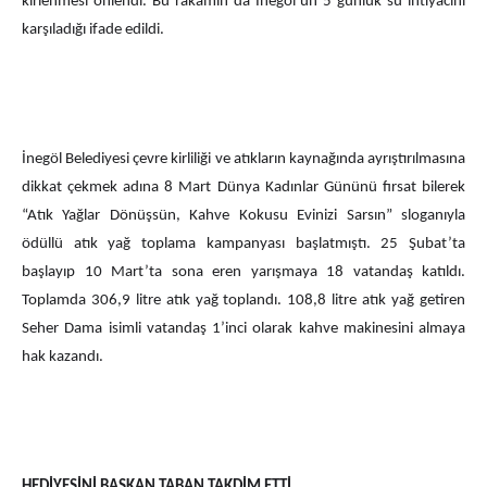
kirlenmesi önlendi. Bu rakamın da İnegöl’ün 5 günlük su ihtiyacını
karşıladığı ifade edildi.
İnegöl Belediyesi çevre kirliliği ve atıkların kaynağında ayrıştırılmasına
dikkat çekmek adına 8 Mart Dünya Kadınlar Gününü fırsat bilerek
“Atık Yağlar Dönüşsün, Kahve Kokusu Evinizi Sarsın” sloganıyla
ödüllü atık yağ toplama kampanyası başlatmıştı. 25 Şubat’ta
başlayıp 10 Mart’ta sona eren yarışmaya 18 vatandaş katıldı.
Toplamda 306,9 litre atık yağ toplandı. 108,8 litre atık yağ getiren
Seher Dama isimli vatandaş 1’inci olarak kahve makinesini almaya
hak kazandı.
HEDİYESİNİ BAŞKAN TABAN TAKDİM ETTİ