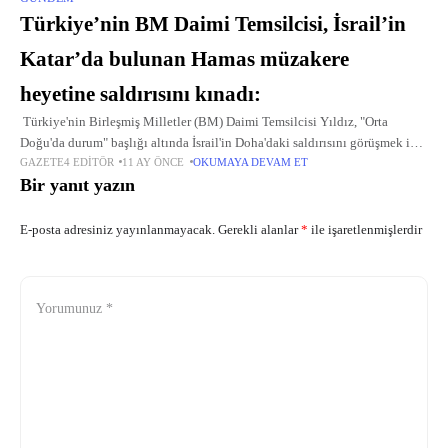
Türkiye’nin BM Daimi Temsilcisi, İsrail’in
Katar’da bulunan Hamas müzakere
heyetine saldırısını kınadı:
Türkiye'nin Birleşmiş Milletler (BM) Daimi Temsilcisi Yıldız, "Orta
Doğu'da durum" başlığı altında İsrail'in Doha'daki saldırısını görüşmek için
GAZETE4 EDITÖR
11 AY ÖNCE
OKUMAYA DEVAM ET
toplanan BM Güvenlik Konseyi'nde İslam İşbirliği Teşkilatı (İİT) New York
Bir yanıt yazın
Grubu Dönem
E-posta adresiniz yayınlanmayacak.
Gerekli alanlar
*
ile işaretlenmişlerdir