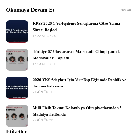
Okumaya Devam Et
View All
KPSS 2026 1 Yerleştirme Sonuçlarına Göre Atama
Süreci Başladı
12 SAAT ÖNCE
Türkiye 67 Uluslararası Matematik Olimpiyatında
Madalyaları Topladı
13 SAAT ÖNCE
2026 YKS Adayları İçin Yurt Dışı Eğitimde Denklik ve
Tanıma Kılavuzu
2 GÜN ÖNCE
Milli Fizik Takımı Kolombiya Olimpiyatlarından 5
Madalya ile Döndü
2 GÜN ÖNCE
Etiketler