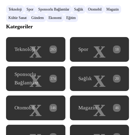
Teknoloji
Spor
Sponsorlu Bağlantılar
Sağlık
Otomobil
Magazin
Kültür Sanat
Gündem
Ekonomi
Eğitim
Kategoriler
x
x
Teknoloji
Spor
265
18
x
x
Sponsorlu
Sağlık
374
20
Bağlantılar
x
x
Otomobil
Magazin
146
46