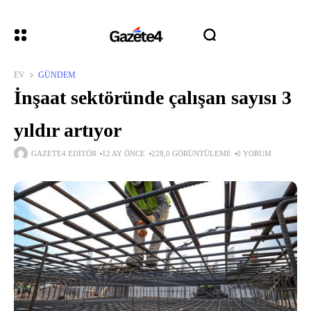
EV
GÜNDEM
İnşaat sektöründe çalışan sayısı 3
yıldır artıyor
GAZETE4 EDITÖR
12 AY ÖNCE
228,0 GÖRÜNTÜLEME
0 YORUM