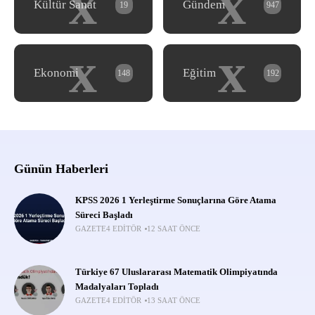
x
x
Kültür Sanat
Gündem
19
947
x
x
Ekonomi
Eğitim
148
192
Günün Haberleri
KPSS 2026 1 Yerleştirme Sonuçlarına Göre Atama
Süreci Başladı
GAZETE4 EDITÖR
12 SAAT ÖNCE
Türkiye 67 Uluslararası Matematik Olimpiyatında
Madalyaları Topladı
GAZETE4 EDITÖR
13 SAAT ÖNCE