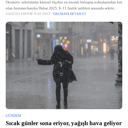
Otomotiv sektörünün küresel ölçekte en önemli buluşma noktalarından biri
olan Automechanika Dubai 2025, 9–11 Aralık tarihleri arasında sektör
GAZETE4 EDITÖR
6 AY ÖNCE
OKUMAYA DEVAM ET
profesyonellerini bir araya getirdi.
GÜNDEM
Sıcak günler sona eriyor, yağışlı hava geliyor