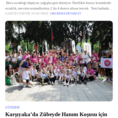
Hava sıcaklığı düşüyor, yağışlar geri dönüyor. Özellikle kuzey kesimlerde
sıcaklık, mevsim normallerinin 2 ila 4 derece altına inecek. Yeni haftada
GAZETE4 EDITÖR
10 AY ÖNCE
OKUMAYA DEVAM ET
Batı Karadeniz bölgesi ve Marmara kıyılarında yerel kuvvetli
GÜNDEM
Karşıyaka’da Zübeyde Hanım Koşusu için