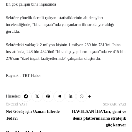
En çok çalışan bina inşaatında
Sektöre yönelik ücretli çalışan istatistiklerinin alt detayları
incelendiğinde, “bina inşaatı”nda çalışanların ilk sırada yer aldığı
görüldü.
Sektördeki yaklaşık 2 milyon kişinin 1 milyon 239 bin 781’ini “bina
inşaatı”nda, 248 bin 454’ünü “bina dışı yapıların inşaatı”nda ve 415 bin
276’sını “özel inşaat faaliyetlerinde” çalışanlar oluşturdu.
Kaynak : TRT Haber
Hisseler:
ÖNCEKI YAZI
SONRAKI YAZI
Net Görüş için Uzman Ellerde
HAVELSAN İHA’ları, gemi ve
Tedavi
deniz platformlarına stratejik
güç katıyor