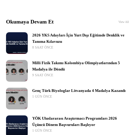
Okumaya Devam Et
View All
2026 YKS Adayları İçin Yurt Dışı Eğitimde Denklik ve
Tanıma Kılavuzu
8 SAAT ÖNCE
Milli Fizik Takımı Kolombiya Olimpiyatlarından 5
Madalya ile Döndü
9 SAAT ÖNCE
Genç Türk Biyologlar Litvanyada 4 Madalya Kazandı
1 GÜN ÖNCE
YÖK Uluslararası Araştırmacı Programları 2026
Üçüncü Dönem Başvuruları Başlıyor
1 GÜN ÖNCE