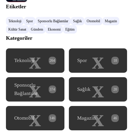
Etiketler
Teknoloji
Spor
Sponsorlu Bağlantılar
Sağlık
Otomobil
Magazin
Kültür Sanat
Gündem
Ekonomi
Eğitim
Kategoriler
x
x
Teknoloji
Spor
264
18
x
x
Sponsorlu
Sağlık
374
20
Bağlantılar
x
x
Otomobil
Magazin
146
46