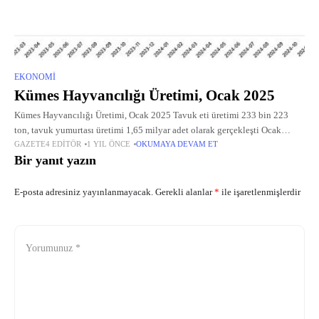
EKONOMI
Kümes Hayvancılığı Üretimi, Ocak 2025
Kümes Hayvancılığı Üretimi, Ocak 2025 Tavuk eti üretimi 233 bin 223
ton, tavuk yumurtası üretimi 1,65 milyar adet olarak gerçekleşti Ocak
GAZETE4 EDITÖR
1 YIL ÖNCE
OKUMAYA DEVAM ET
ayında bir önceki yılın aynı ayına göre, tavuk yumurtası
Bir yanıt yazın
E-posta adresiniz yayınlanmayacak.
Gerekli alanlar
*
ile işaretlenmişlerdir