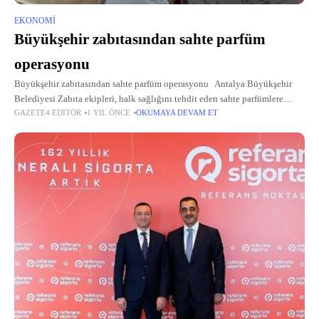
EKONOMI
Büyükşehir zabıtasından sahte parfüm
operasyonu
Büyükşehir zabıtasından sahte parfüm operasyonu Antalya Büyükşehir
Belediyesi Zabıta ekipleri, halk sağlığını tehdit eden sahte parfümlere
GAZETE4 EDITÖR
1 YIL ÖNCE
OKUMAYA DEVAM ET
yönelik denetimlerini sürdürüyor.