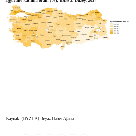
İşgücüne katılma oranı (%), İBBS 3. Düzey, 2024
Kaynak: (BYZHA) Beyaz Haber Ajansı