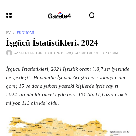
EV
EKONOMI
İşgücü İstatistikleri, 2024
GAZETE4 EDITÖR
1 YIL ÖNCE
539,0 GÖRÜNTÜLEME
0 YORUM
İşgücü İstatistikleri, 2024 İşsizlik oranı %8,7 seviyesinde
gerçekleşti Hanehalkı İşgücü Araştırması sonuçlarına
göre; 15 ve daha yukarı yaştaki kişilerde işsiz sayısı
2024 yılında bir önceki yıla göre 151 bin kişi azalarak 3
milyon 113 bin kişi oldu.