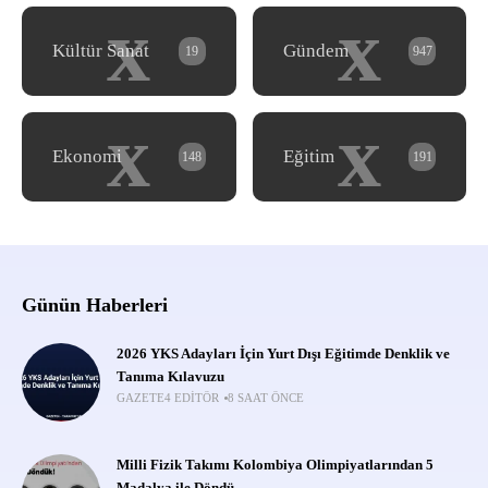
x
x
Kültür Sanat
Gündem
19
947
x
x
Ekonomi
Eğitim
148
191
Günün Haberleri
2026 YKS Adayları İçin Yurt Dışı Eğitimde Denklik ve
Tanıma Kılavuzu
GAZETE4 EDITÖR
8 SAAT ÖNCE
Milli Fizik Takımı Kolombiya Olimpiyatlarından 5