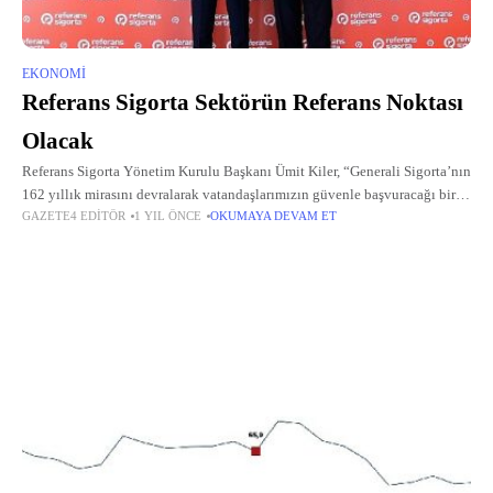
EKONOMI
Referans Sigorta Sektörün Referans Noktası
Olacak
Referans Sigorta Yönetim Kurulu Başkanı Ümit Kiler, “Generali Sigorta’nın
162 yıllık mirasını devralarak vatandaşlarımızın güvenle başvuracağı bir
GAZETE4 EDITÖR
1 YIL ÖNCE
OKUMAYA DEVAM ET
marka oluşturuyoruz.