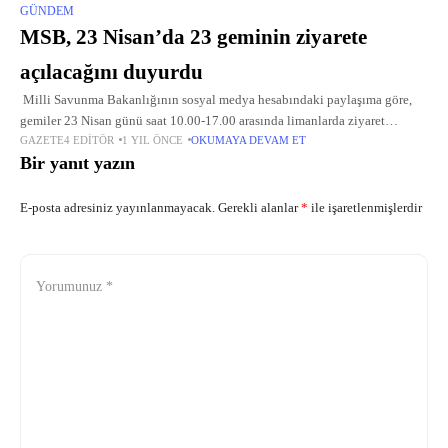
GÜNDEM
MSB, 23 Nisan’da 23 geminin ziyarete
açılacağını duyurdu
Milli Savunma Bakanlığının sosyal medya hesabındaki paylaşıma göre,
gemiler 23 Nisan günü saat 10.00-17.00 arasında limanlarda ziyaret
GAZETE4 EDITÖR
1 YIL ÖNCE
OKUMAYA DEVAM ET
edilebilecek. Ziyarete açık olacak gemilerin bulunduğu limanlar ise
Bir yanıt yazın
şunlar: "Samsun,
E-posta adresiniz yayınlanmayacak.
Gerekli alanlar
*
ile işaretlenmişlerdir