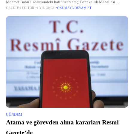
Mehmet Bahri İ. idaresindeki hafif ticari araç, Portakallık Mahallesi
GAZETE4 EDITÖR
1 YIL ÖNCE
OKUMAYA DEVAM ET
Menderes Bulvarı'nda çarpıştı. İhbar üzerine olay yerine polis ve
GÜNDEM
Atama ve görevden alma kararları Resmi
Gazete’de