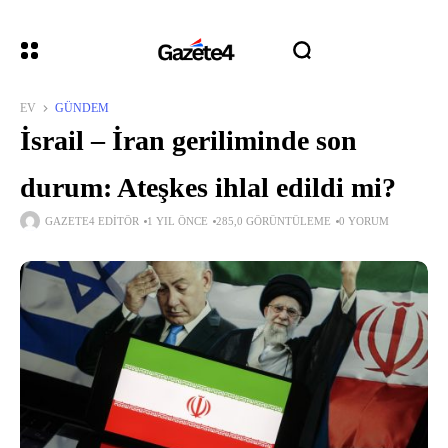
EV
GÜNDEM
İsrail – İran geriliminde son
durum: Ateşkes ihlal edildi mi?
GAZETE4 EDITÖR
1 YIL ÖNCE
285,0 GÖRÜNTÜLEME
0 YORUM