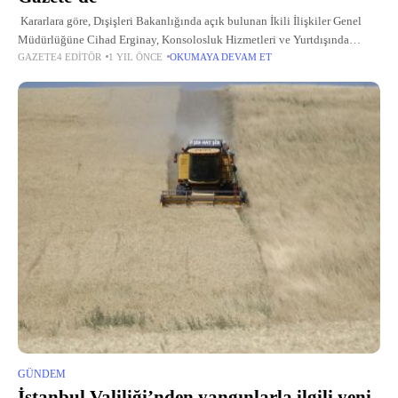
Kararlara göre, Dışişleri Bakanlığında açık bulunan İkili İlişkiler Genel
Müdürlüğüne Cihad Erginay, Konsolosluk Hizmetleri ve Yurtdışında
GAZETE4 EDITÖR
1 YIL ÖNCE
OKUMAYA DEVAM ET
Yaşayan Vatandaşlar Genel Müdürlüğüne Enerji, Çevre ve Sınıraşan Sular
Genel Müdürü Gülsun Erkul,
GÜNDEM
İstanbul Valiliği’nden yangınlarla ilgili yeni