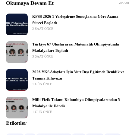
Okumaya Devam Et
View All
KPSS 2026 1 Yerleştirme Sonuçlarına Göre Atama
Süreci Başladı
2 SAAT ÖNCE
Türkiye 67 Uluslararası Matematik Olimpiyatında
Madalyaları Topladı
3 SAAT ÖNCE
2026 YKS Adayları İçin Yurt Dışı Eğitimde Denklik ve
Tanıma Kılavuzu
1 GÜN ÖNCE
Milli Fizik Takımı Kolombiya Olimpiyatlarından 5
Madalya ile Döndü
1 GÜN ÖNCE
Etiketler