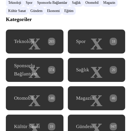
Teknoloji
Spor
Sponsorlu Bağlantılar
Sağlık
Otomobil
Magazin
Kültür Sanat
Gündem
Ekonomi
Eğitim
Kategoriler
x
x
Teknoloji
Spor
265
18
x
x
Sponsorlu
Sağlık
374
20
Bağlantılar
x
x
Otomobil
Magazin
146
46
x
x
Kültür Sanat
Gündem
19
947