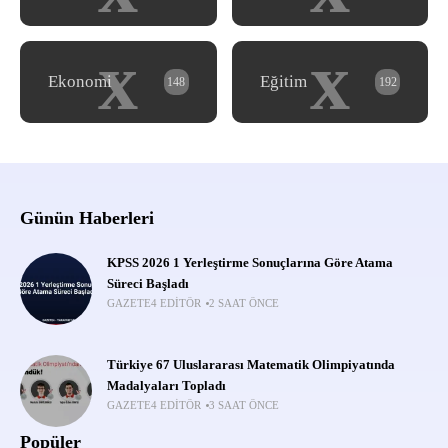
x
x
Ekonomi
Eğitim
148
192
Günün Haberleri
KPSS 2026 1 Yerleştirme Sonuçlarına Göre Atama
Süreci Başladı
GAZETE4 EDITÖR
2 SAAT ÖNCE
Türkiye 67 Uluslararası Matematik Olimpiyatında
Madalyaları Topladı
GAZETE4 EDITÖR
3 SAAT ÖNCE
Popüler