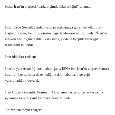
Katz, İran’ın ateşkesi “bariz biçimde ihlal ettiğini” savundu.
İsrail Ordu Sözcülüğünden yapılan açıklamaya göre, Genelkurmay
Başkanı Zamir, katıldığı durum değerlendirmesi oturumunda, “İran’ın
ateşkesi feci biçimde ihlali karşısında, şiddetle karşılık vereceğiz.”
ifadelerini kullandı.
İran iddiaları reddetti
İran’ın yarı resmi öğrenci haber ajansı ISNA ise, İran’ın ateşkes sonrası
İsrail’e füze saldırısı düzenlediğine dair haberlerin gerçeği
yansıtmadığını duyurdu.
İran Ulusal Güvenlik Konseyi, “Düşmanın herhangi bir saldırganlık
eylemine kararlı yanıt vermeye hazırız” dedi.
Trump’tan ateşkes çağrısı