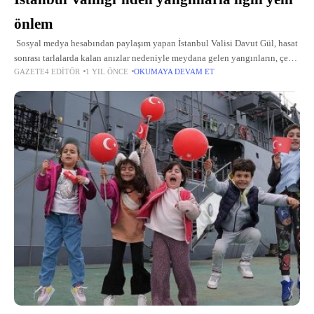
önlem
Sosyal medya hesabından paylaşım yapan İstanbul Valisi Davut Gül, hasat
sonrası tarlalarda kalan anızlar nedeniyle meydana gelen yangınların, çevre
GAZETE4 EDITÖR
1 YIL ÖNCE
OKUMAYA DEVAM ET
arazilere ve özellikle ormanlık alanlara sıçrayarak büyük kayıplara yol
açtığının