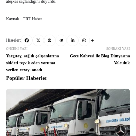
ateşkes sağlandığını duyurdu.
Kaynak : TRT Haber
Hisseler:
ÖNCEKI YAZI
SONRAKI YAZI
Yargıtay, sağlık çalışanlarına
Gece Kahvesi ile Blog Dünyasına
şiddeti teşvik eden yoruma
Yolculuk
verilen cezayı onadı
Popüler Haberler