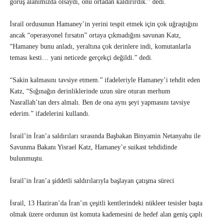
görüş alanımızda olsaydı, onu ortadan kaldırırdık.” dedi.
İsrail ordusunun Hamaney’in yerini tespit etmek için çok uğraştığını
ancak “operasyonel fırsatın” ortaya çıkmadığını savunan Katz,
“Hamaney bunu anladı, yeraltına çok derinlere indi, komutanlarla
teması kesti… yani neticede gerçekçi değildi.” dedi.
“Sakin kalmasını tavsiye etmem.” ifadeleriyle Hamaney’i tehdit eden
Katz, “Sığınağın derinliklerinde uzun süre oturan merhum
Nasrallah’tan ders almalı. Ben de ona aynı şeyi yapmasını tavsiye
ederim.” ifadelerini kullandı.
İsrail’in İran’a saldırıları sırasında Başbakan Binyamin Netanyahu ile
Savunma Bakanı Yisrael Katz, Hamaney’e suikast tehdidinde
bulunmuştu.
⁠İsrail’in İran’a şiddetli saldırılarıyla başlayan çatışma süreci
İsrail, 13 Haziran’da İran’ın çeşitli kentlerindeki nükleer tesisler başta
olmak üzere ordunun üst komuta kademesini de hedef alan geniş çaplı