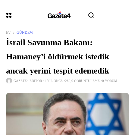
EV
GÜNDEM
İsrail Savunma Bakanı:
Hamaney’i öldürmek istedik
ancak yerini tespit edemedik
GAZETE4 EDITÖR
1 YIL ÖNCE
289,0 GÖRÜNTÜLEME
0 YORUM