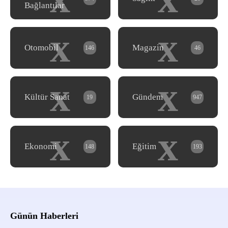
Bağlantılar
x
x
Otomobil
Magazin
146
46
x
x
Kültür Sanat
Gündem
19
947
x
x
Ekonomi
Eğitim
148
193
Günün Haberleri