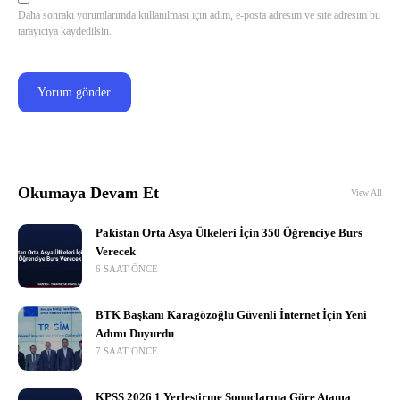
Daha sonraki yorumlarımda kullanılması için adım, e-posta adresim ve site adresim bu
tarayıcıya kaydedilsin.
Okumaya Devam Et
View All
Pakistan Orta Asya Ülkeleri İçin 350 Öğrenciye Burs
Verecek
6 SAAT ÖNCE
BTK Başkanı Karagözoğlu Güvenli İnternet İçin Yeni
Adımı Duyurdu
7 SAAT ÖNCE
KPSS 2026 1 Yerleştirme Sonuçlarına Göre Atama