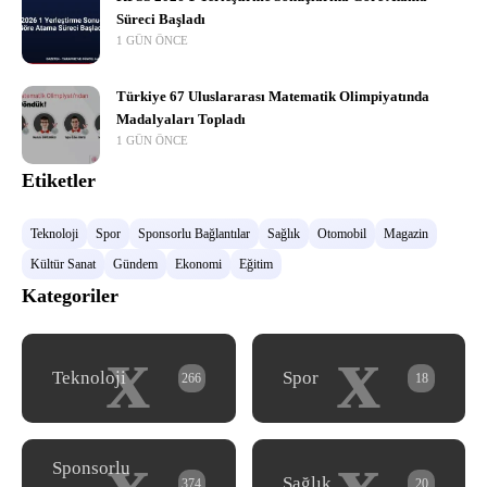
Süreci Başladı
1 GÜN ÖNCE
Türkiye 67 Uluslararası Matematik Olimpiyatında
Madalyaları Topladı
1 GÜN ÖNCE
Etiketler
Teknoloji
Spor
Sponsorlu Bağlantılar
Sağlık
Otomobil
Magazin
Kültür Sanat
Gündem
Ekonomi
Eğitim
Kategoriler
x
x
Teknoloji
Spor
266
18
x
x
Sponsorlu
Sağlık
374
20