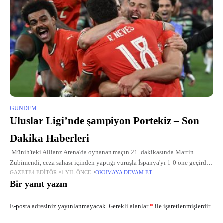
GÜNDEM
Uluslar Ligi’nde şampiyon Portekiz – Son
Dakika Haberleri
Münih'teki Allianz Arena'da oynanan maçın 21. dakikasında Martin
Zubimendi, ceza sahası içinden yaptığı vuruşla İspanya'yı 1-0 öne geçirdi.
GAZETE4 EDITÖR
1 YIL ÖNCE
OKUMAYA DEVAM ET
Portekizli Nuno Mendes, sadece 5 dakika sonra sahneye çıkarak yerden
Bir yanıt yazın
E-posta adresiniz yayınlanmayacak.
Gerekli alanlar
*
ile işaretlenmişlerdir