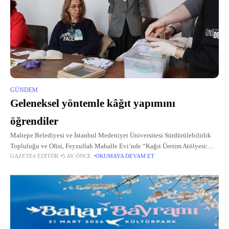
GÜNDEM
Geleneksel yöntemle kâğıt yapımını
öğrendiler
Maltepe Belediyesi ve İstanbul Medeniyet Üniversitesi Sürdürülebilirlik
Topluluğu ve Ofisi, Feyzullah Mahalle Evi’nde “Kağıt Üretim Atölyesi:
GAZETE4 EDITÖR
5 AY ÖNCE
OKUMAYA DEVAM ET
Geleneksel Yöntemle Kağıt Üretimi” atölyesi gerçekleştirdi.