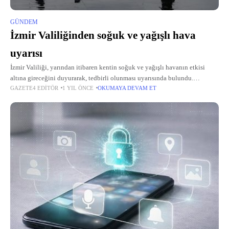
GÜNDEM
İzmir Valiliğinden soğuk ve yağışlı hava
uyarısı
İzmir Valiliği, yarından itibaren kentin soğuk ve yağışlı havanın etkisi
altına gireceğini duyurarak, tedbirli olunması uyarısında bulundu.
GAZETE4 EDITÖR
1 YIL ÖNCE
OKUMAYA DEVAM ET
Valilikten yapılan açıklamada, Meteoroloji 2. Bölge Müdürlüğü verilerine
göre kentin, yarından itibaren kuzeybatı