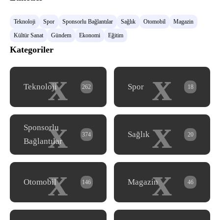
Teknoloji
Spor
Sponsorlu Bağlantılar
Sağlık
Otomobil
Magazin
Kültür Sanat
Gündem
Ekonomi
Eğitim
Kategoriler
x
x
Teknoloji
Spor
262
18
x
x
Sponsorlu
Sağlık
374
20
Bağlantılar
x
x
Otomobil
Magazin
146
46