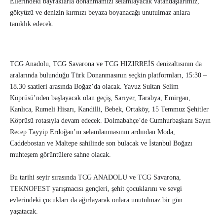
Ellerindeki bayraklarla donanmamızı selamlayacak vatandaşlarımız,
gökyüzü ve denizin kırmızı beyaza boyanacağı unutulmaz anlara
tanıklık edecek.
TCG Anadolu, TCG Savarona ve TCG HIZIRREİS denizaltısının da
aralarında bulunduğu Türk Donanmasının seçkin platformları, 15:30 –
18.30 saatleri arasında Boğaz’da olacak. Yavuz Sultan Selim
Köprüsü’nden başlayacak olan geçiş, Sarıyer, Tarabya, Emirgan,
Kanlıca, Rumeli Hisarı, Kandilli, Bebek, Ortaköy, 15 Temmuz Şehitler
Köprüsü rotasıyla devam edecek. Dolmabahçe’de Cumhurbaşkanı Sayın
Recep Tayyip Erdoğan’ın selamlanmasının ardından Moda,
Caddebostan ve Maltepe sahilinde son bulacak ve İstanbul Boğazı
muhteşem görüntülere sahne olacak.
Bu tarihi seyir sırasında TCG ANADOLU ve TCG Savarona,
TEKNOFEST yarışmacısı gençleri, şehit çocuklarını ve sevgi
evlerindeki çocukları da ağırlayarak onlara unutulmaz bir gün
yaşatacak.