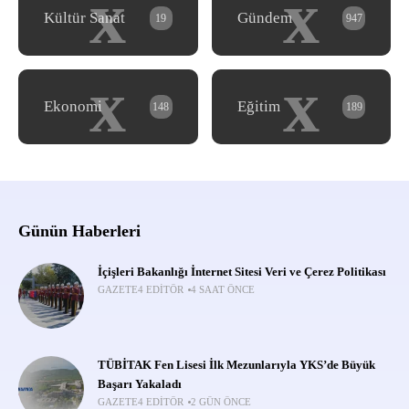
x
x
Kültür Sanat
Gündem
19
947
x
x
Ekonomi
Eğitim
148
189
Günün Haberleri
İçişleri Bakanlığı İnternet Sitesi Veri ve Çerez Politikası
GAZETE4 EDITÖR
4 SAAT ÖNCE
TÜBİTAK Fen Lisesi İlk Mezunlarıyla YKS’de Büyük
Başarı Yakaladı
GAZETE4 EDITÖR
2 GÜN ÖNCE