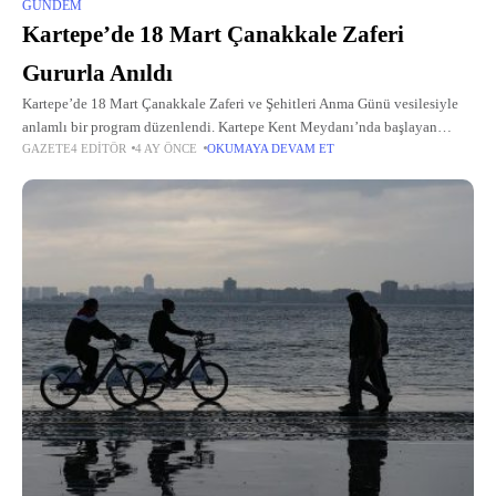
GÜNDEM
Kartepe’de 18 Mart Çanakkale Zaferi
Gururla Anıldı
Kartepe’de 18 Mart Çanakkale Zaferi ve Şehitleri Anma Günü vesilesiyle
anlamlı bir program düzenlendi. Kartepe Kent Meydanı’nda başlayan
GAZETE4 EDITÖR
4 AY ÖNCE
OKUMAYA DEVAM ET
tören, şehitlik ziyaretleri ve dualarla devam etti.