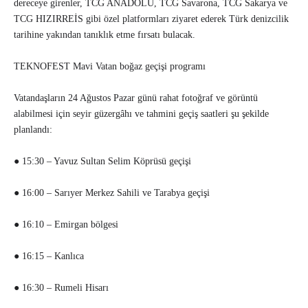
dereceye girenler, TCG ANADOLU, TCG Savarona, TCG Sakarya ve
TCG HIZIRREİS gibi özel platformları ziyaret ederek Türk denizcilik
tarihine yakından tanıklık etme fırsatı bulacak.
TEKNOFEST Mavi Vatan boğaz geçişi programı
Vatandaşların 24 Ağustos Pazar günü rahat fotoğraf ve görüntü
alabilmesi için seyir güzergâhı ve tahmini geçiş saatleri şu şekilde
planlandı:
● 15:30 – Yavuz Sultan Selim Köprüsü geçişi
● 16:00 – Sarıyer Merkez Sahili ve Tarabya geçişi
● 16:10 – Emirgan bölgesi
● 16:15 – Kanlıca
● 16:30 – Rumeli Hisarı