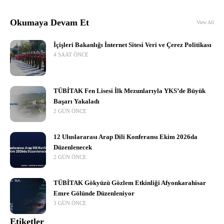
Okumaya Devam Et
View All
İçişleri Bakanlığı İnternet Sitesi Veri ve Çerez Politikası
4 SAAT ÖNCE
TÜBİTAK Fen Lisesi İlk Mezunlarıyla YKS’de Büyük
Başarı Yakaladı
2 GÜN ÖNCE
12 Uluslararası Arap Dili Konferansı Ekim 2026da
Düzenlenecek
2 GÜN ÖNCE
TÜBİTAK Gökyüzü Gözlem Etkinliği Afyonkarahisar
Emre Gölünde Düzenleniyor
3 GÜN ÖNCE
Etiketler