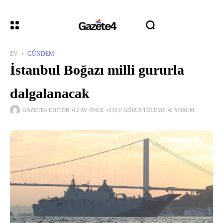
EV
GÜNDEM
İstanbul Boğazı milli gururla
dalgalanacak
GAZETE4 EDITÖR
12 AY ÖNCE
239,0 GÖRÜNTÜLEME
0 YORUM