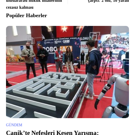
uluslararası hukuk ihlallerinin
çarptı: 2 ölü, 10 yaralı
cezasız kalması
Popüler Haberler
GÜNDEM
Canik’te Nefesleri Kesen Yarışma: