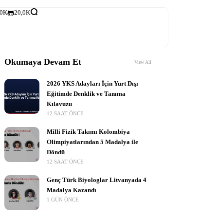
,0K
20,0K
Okumaya Devam Et
View All
2026 YKS Adayları İçin Yurt Dışı
Eğitimde Denklik ve Tanıma
Kılavuzu
12 SAAT ÖNCE
Milli Fizik Takımı Kolombiya
Olimpiyatlarından 5 Madalya ile
Döndü
12 SAAT ÖNCE
Genç Türk Biyologlar Litvanyada 4
Madalya Kazandı
1 GÜN ÖNCE