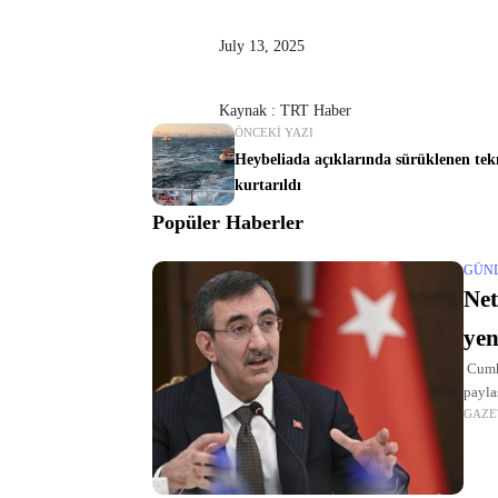
July 13, 2025
Kaynak : TRT Haber
ÖNCEKI YAZI
Heybeliada açıklarında sürüklenen tek
kurtarıldı
Popüler Haberler
GÜN
Net
yen
Cumhu
payla
GAZE
açıkl
Netan