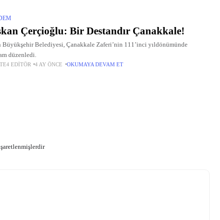
DEM
kan Çerçioğlu: Bir Destandır Çanakkale!
 Büyükşehir Belediyesi, Çanakkale Zaferi’nin 111’inci yıldönümünde
am düzenledi.
TE4 EDITÖR
4 AY ÖNCE
OKUMAYA DEVAM ET
işaretlenmişlerdir