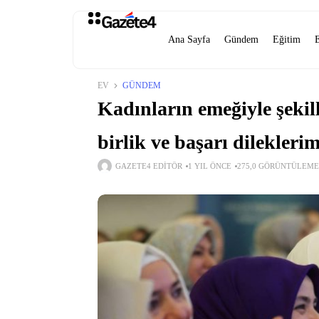
Ana Sayfa
Gündem
Eğitim
EV
GÜNDEM
Kadınların emeğiyle şekil
birlik ve başarı dileklerim
GAZETE4 EDITÖR
1 YIL ÖNCE
275,0 GÖRÜNTÜLEME