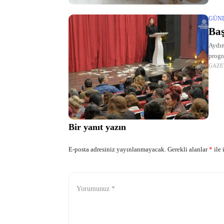
GÜN
Baş
Aydın
progr
GAZE
Bir yanıt yazın
E-posta adresiniz yayınlanmayacak.
Gerekli alanlar
*
ile 