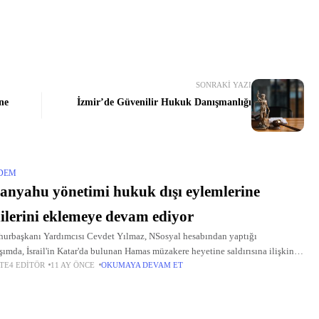
SONRAKI YAZI
ne
İzmir’de Güvenilir Hukuk Danışmanlığı
DEM
anyahu yönetimi hukuk dışı eylemlerine
ilerini eklemeye devam ediyor
rbaşkanı Yardımcısı Cevdet Yılmaz, NSosyal hesabından yaptığı
şımda, İsrail'in Katar'da bulunan Hamas müzakere heyetine saldırısına ilişkin
TE4 EDITÖR
11 AY ÖNCE
OKUMAYA DEVAM ET
amada bulundu. Açıklamasında, soykırım suçuyla yargılanmakta olan
yahu yönetiminin hukuk dışı eylemlerine