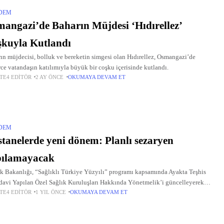
DEM
angazi’de Baharın Müjdesi ‘Hıdırellez’
kuyla Kutlandı
ın müjdecisi, bolluk ve bereketin simgesi olan Hıdırellez, Osmangazi’de
rce vatandaşın katılımıyla büyük bir coşku içerisinde kutlandı.
TE4 EDITÖR
2 AY ÖNCE
OKUMAYA DEVAM ET
DEM
tanelerde yeni dönem: Planlı sezaryen
pılamayacak
k Bakanlığı, “Sağlıklı Türkiye Yüzyılı” programı kapsamında Ayakta Teşhis
davi Yapılan Özel Sağlık Kuruluşları Hakkında Yönetmelik’i güncelleyerek
TE4 EDITÖR
1 YIL ÖNCE
OKUMAYA DEVAM ET
me ve hizmet sunum standartlarını yükselten bir dizi düzenlemeye imza attı.