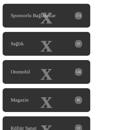
x
Sponsorlu Bağlantılar
374
x
Sağlık
20
x
Otomobil
146
x
Magazin
46
x
Kültür Sanat
19