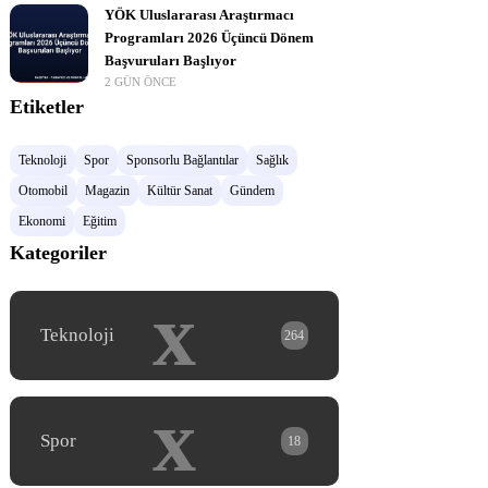
YÖK Uluslararası Araştırmacı
Programları 2026 Üçüncü Dönem
Başvuruları Başlıyor
2 GÜN ÖNCE
Etiketler
Teknoloji
Spor
Sponsorlu Bağlantılar
Sağlık
Otomobil
Magazin
Kültür Sanat
Gündem
Ekonomi
Eğitim
Kategoriler
x
Teknoloji
264
x
Spor
18