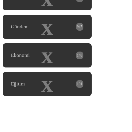
x
Gündem
947
x
Ekonomi
148
x
Eğitim
191