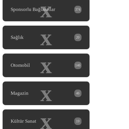
x
Sponsorlu Bağlantılar
374
x
Sağlık
20
x
Otomobil
146
x
Magazin
46
x
Kültür Sanat
19