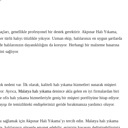
açları, genellikle profesyonel bir destek gerektirir. Akpınar Halı Yıkama,
türlü halıyı titizlikle yıkıyor. Uzman ekip, halılarınızı en uygun şartlarda
nde halılarınızın dayanıklılığını da koruyor. Herhangi bir malzeme hasarına
ni sağlıyor.
 nedeni var. İlk olarak, kaliteli halı yıkama hizmetleri sunarak müşteri
yor. Ayrıca,
Malatya halı yıkama
denince akla gelen en iyi firmalardan biri
 ofis halı yıkama hizmetleriyle geniş bir müşteri portföyüne hitap ediyor.
ayışı ile temizlikteki endişelerinizi geride bırakmanıza yardımcı oluyor.
ı sağlamak için Akpınar Halı Yıkama’yı tercih edin. Malatya halı yıkama
 halılarınızı güvenle emanet edebilir, evinizin havasını değiştirebilirsiniz.