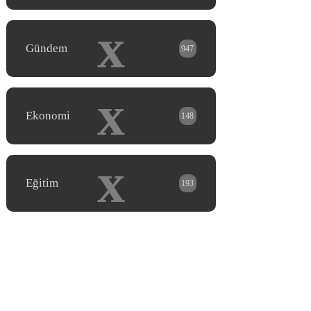
x
Gündem
947
x
Ekonomi
148
x
Eğitim
193