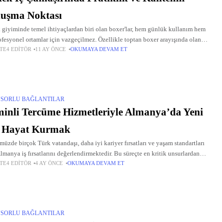
luşma Noktası
 giyiminde temel ihtiyaçlardan biri olan boxer'lar, hem günlük kullanım hem
ofesyonel ortamlar için vazgeçilmez. Özellikle toptan boxer arayışında olan
TE4 EDITÖR
11 AY ÖNCE
OKUMAYA DEVAM ET
mciler ve tüketiciler, geniş ürün gamı ile kaliteli hizmet
SORLU BAĞLANTILAR
inli Tercüme Hizmetleriyle Almanya’da Yeni
r Hayat Kurmak
üzde birçok Türk vatandaşı, daha iyi kariyer fırsatları ve yaşam standartları
Almanya iş fırsatlarını değerlendirmektedir. Bu süreçte en kritik unsurlardan
TE4 EDITÖR
4 AY ÖNCE
OKUMAYA DEVAM ET
 resmi belgelerin doğru ve kabul edilebilir şekilde hazırlanmasıdır.
SORLU BAĞLANTILAR