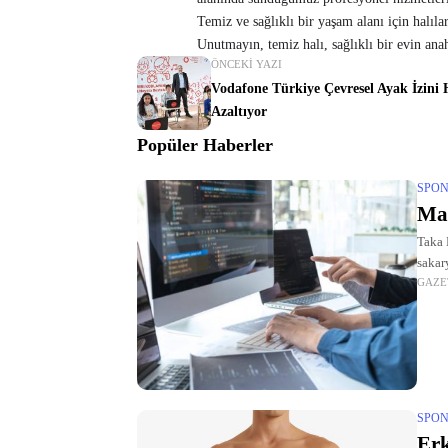
Temiz ve sağlıklı bir yaşam alanı için halıl
Unutmayın, temiz halı, sağlıklı bir evin anah
ÖNCEKI YAZI
Vodafone Türkiye Çevresel Ayak İzini 
Azaltıyor
Popüler Haberler
SPON
Mar
Taka 
sakar
GAZE
sağlı
SPON
Erk