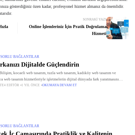
arınıza gösterdiğiniz özen kadar, profesyonel hizmet almanız da önemlidir.
tarıdır.
SONRAKI YAZI
Hızla
Online İşlemleriniz İçin Pratik Doğrulama
Hizmeti
SORLU BAĞLANTILAR
kanızı Dijitalde Güçlendirin
Bilişim, kocaeli web tasarım, tuzla web tasarım, kadıköy web tasarım ve
ya web tasarım hizmetleriyle işletmelerin dijital dünyada fark yaratmasını
TE4 EDITÖR
1 YIL ÖNCE
OKUMAYA DEVAM ET
yor. Kocaeli’nin Gebze ilçesinde yer alan firma, yenilikçi web
SORLU BAĞLANTILAR
ek İç Çamaşırında Pratiklik ve Kalitenin