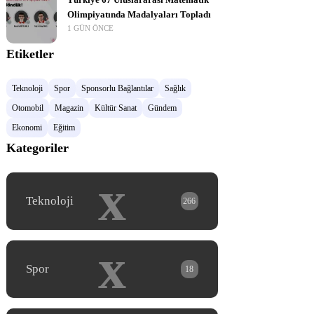
Türkiye 67 Uluslararası Matematik
Olimpiyatında Madalyaları Topladı
1 GÜN ÖNCE
Etiketler
Teknoloji
Spor
Sponsorlu Bağlantılar
Sağlık
Otomobil
Magazin
Kültür Sanat
Gündem
Ekonomi
Eğitim
Kategoriler
x
Teknoloji
266
x
Spor
18