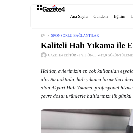
Ana Sayfa
Gündem
Eğitim
EV
SPONSORLU BAĞLANTILAR
Kaliteli Halı Yıkama ile E
GAZETE4 EDITÖR
1 YIL ÖNCE
413,0 GÖRÜNTÜLEME
Halılar, evlerimizin en çok kullanılan eşyal
alır. Bu noktada, halı yıkama hizmetleri d
olan Akyurt Halı Yıkama, profesyonel hizmeti
çevre dostu ürünlerle halılarınızı ilk günkü 