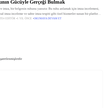
ının Gücüyle Gerçeği Bulmak
ve imza, bir belgenin ruhunu yansıtır. Bu ruhu anlamak için imza incelemesi,
nal imza inceleme ve sahte imza tespiti gibi özel hizmetler sunan bir platform,
TE4 EDITÖR
1 YIL ÖNCE
OKUMAYA DEVAM ET
ye’de fark yaratıyor. Bilimsel
işaretlenmişlerdir