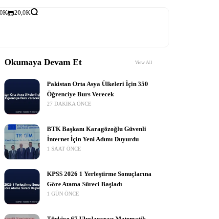
,0K
20,0K
Okumaya Devam Et
View All
Pakistan Orta Asya Ülkeleri İçin 350
Öğrenciye Burs Verecek
27 DAKIKA ÖNCE
BTK Başkanı Karagözoğlu Güvenli
İnternet İçin Yeni Adımı Duyurdu
1 SAAT ÖNCE
KPSS 2026 1 Yerleştirme Sonuçlarına
Göre Atama Süreci Başladı
1 GÜN ÖNCE