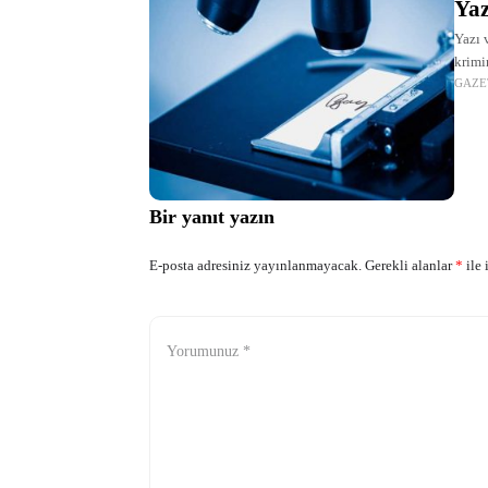
Yaz
Yazı 
krimi
GAZE
Türki
Bir yanıt yazın
E-posta adresiniz yayınlanmayacak.
Gerekli alanlar
*
ile 