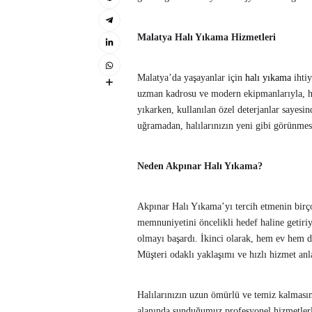
Malatya Halı Yıkama Hizmetleri
Malatya’da yaşayanlar için
halı yıkama
ihtiy
uzman kadrosu ve modern ekipmanlarıyla, her 
yıkarken, kullanılan özel deterjanlar sayesi
uğramadan, halılarınızın yeni gibi görünmesi
Neden Akpınar Halı Yıkama?
Akpınar Halı Yıkama’yı tercih etmenin birçok
memnuniyetini öncelikli hedef haline getiri
olmayı başardı. İkinci olarak, hem ev hem de
Müşteri odaklı yaklaşımı ve hızlı hizmet anl
Halılarınızın uzun ömürlü ve temiz kalmasın
alanında sunduğumuz profesyonel hizmetlerle,