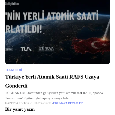
TEKNOLOJI
Türkiye Yerli Atomik Saati RAFS Uzaya
Gönderdi
TÜBİTAK UME tarafından geliştirilen yerli atomik saat RAFS, SpaceX
Transporter-17 göreviyle başarıyla uzaya fırlatıldı.
GAZETE4 EDITÖR
1 HAFTA ÖNCE
OKUMAYA DEVAM ET
Bir yanıt yazın