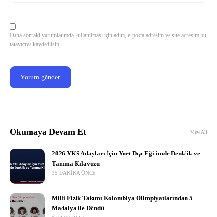
Daha sonraki yorumlarımda kullanılması için adım, e-posta adresim ve site adresim bu
tarayıcıya kaydedilsin.
Okumaya Devam Et
View All
2026 YKS Adayları İçin Yurt Dışı Eğitimde Denklik ve
Tanıma Kılavuzu
35 DAKIKA ÖNCE
Milli Fizik Takımı Kolombiya Olimpiyatlarından 5
Madalya ile Döndü