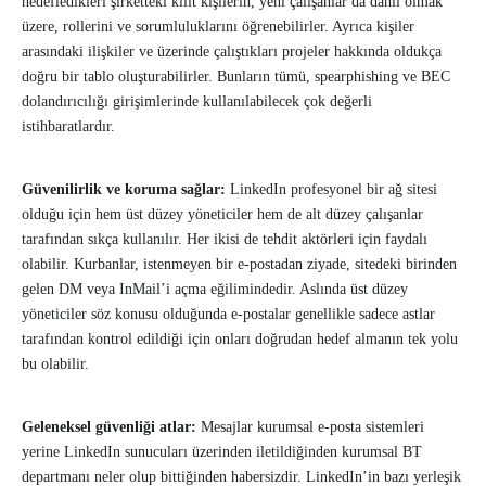
hedefledikleri şirketteki kilit kişilerin, yeni çalışanlar da dâhil olmak
üzere, rollerini ve sorumluluklarını öğrenebilirler. Ayrıca kişiler
arasındaki ilişkiler ve üzerinde çalıştıkları projeler hakkında oldukça
doğru bir tablo oluşturabilirler. Bunların tümü, spearphishing ve BEC
dolandırıcılığı girişimlerinde kullanılabilecek çok değerli
istihbaratlardır.
Güvenilirlik ve koruma sağlar:
LinkedIn profesyonel bir ağ sitesi
olduğu için hem üst düzey yöneticiler hem de alt düzey çalışanlar
tarafından sıkça kullanılır. Her ikisi de tehdit aktörleri için faydalı
olabilir. Kurbanlar, istenmeyen bir e-postadan ziyade, sitedeki birinden
gelen DM veya InMail’i açma eğilimindedir. Aslında üst düzey
yöneticiler söz konusu olduğunda e-postalar genellikle sadece astlar
tarafından kontrol edildiği için onları doğrudan hedef almanın tek yolu
bu olabilir.
Geleneksel güvenliği atlar:
Mesajlar kurumsal e-posta sistemleri
yerine LinkedIn sunucuları üzerinden iletildiğinden kurumsal BT
departmanı neler olup bittiğinden habersizdir. LinkedIn’in bazı yerleşik