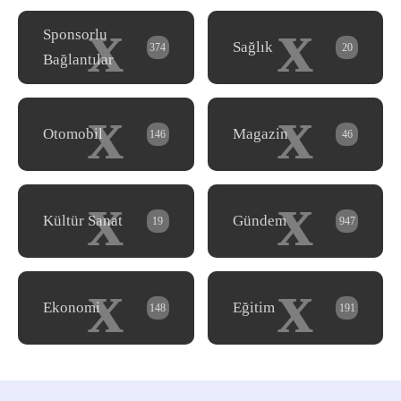
x
x
Sponsorlu
Sağlık
374
20
Bağlantılar
x
x
Otomobil
Magazin
146
46
x
x
Kültür Sanat
Gündem
19
947
x
x
Ekonomi
Eğitim
148
191