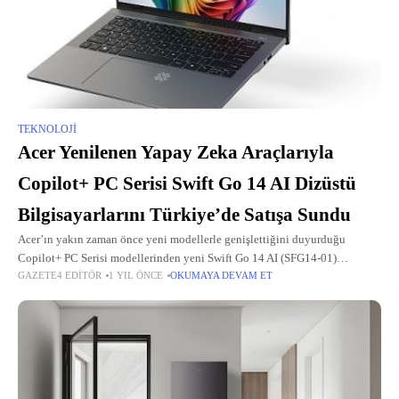
TEKNOLOJI
Acer Yenilenen Yapay Zeka Araçlarıyla
Copilot+ PC Serisi Swift Go 14 AI Dizüstü
Bilgisayarlarını Türkiye’de Satışa Sundu
Acer’ın yakın zaman önce yeni modellerle genişlettiğini duyurduğu
Copilot+ PC Serisi modellerinden yeni Swift Go 14 AI (SFG14-01)
GAZETE4 EDITÖR
1 YIL ÖNCE
OKUMAYA DEVAM ET
Türkiye’de satışa sunuldu.