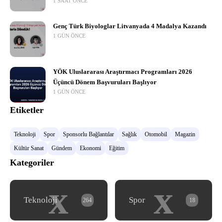
1 SAAT ÖNCE
Genç Türk Biyologlar Litvanyada 4 Madalya Kazandı
1 GÜN ÖNCE
YÖK Uluslararası Araştırmacı Programları 2026
Üçüncü Dönem Başvuruları Başlıyor
1 GÜN ÖNCE
Etiketler
Teknoloji
Spor
Sponsorlu Bağlantılar
Sağlık
Otomobil
Magazin
Kültür Sanat
Gündem
Ekonomi
Eğitim
Kategoriler
x
x
Teknoloji
Spor
264
18