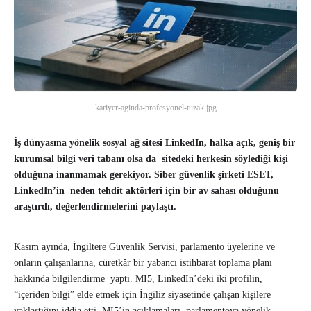
kariyer-aginda-profesyonel-tuzak.jpg
İş dünyasına yönelik sosyal ağ sitesi LinkedIn, halka açık, geniş bir
kurumsal bilgi veri tabanı olsa da sitedeki herkesin söylediği kişi
olduğuna inanmamak gerekiyor. Siber güvenlik şirketi ESET,
LinkedIn’in neden tehdit aktörleri için bir av sahası olduğunu
araştırdı, değerlendirmelerini paylaştı.
Kasım ayında, İngiltere Güvenlik Servisi, parlamento üyelerine ve
onların çalışanlarına, cüretkâr bir yabancı istihbarat toplama planı
hakkında bilgilendirme yaptı. MI5, LinkedIn’deki iki profilin,
“içeriden bilgi” elde etmek için İngiliz siyasetinde çalışan kişilere
yaklaştığını iddia etti. MI5’in açıklamaları, parlamentoya yönelik