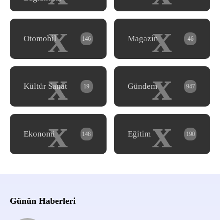
x
x
Otomobil
Magazin
146
46
x
x
Kültür Sanat
Gündem
19
947
x
x
Ekonomi
Eğitim
148
190
Günün Haberleri