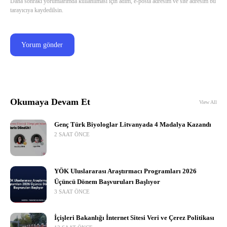
Daha sonraki yorumlarımda kullanılması için adım, e-posta adresim ve site adresim bu
tarayıcıya kaydedilsin.
Okumaya Devam Et
View All
Genç Türk Biyologlar Litvanyada 4 Madalya Kazandı
2 SAAT ÖNCE
YÖK Uluslararası Araştırmacı Programları 2026
Üçüncü Dönem Başvuruları Başlıyor
3 SAAT ÖNCE
İçişleri Bakanlığı İnternet Sitesi Veri ve Çerez Politikası