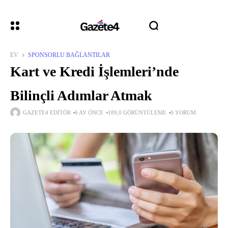
EV
SPONSORLU BAĞLANTILAR
Kart ve Kredi İşlemleri’nde
Bilinçli Adımlar Atmak
GAZETE4 EDITÖR
6 AY ÖNCE
189,0 GÖRÜNTÜLEME
0 YORUM