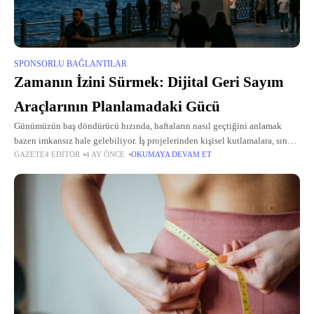
SPONSORLU BAĞLANTILAR
Zamanın İzini Sürmek: Dijital Geri Sayım
Araçlarının Planlamadaki Gücü
Günümüzün baş döndürücü hızında, haftaların nasıl geçtiğini anlamak
bazen imkansız hale gelebiliyor. İş projelerinden kişisel kutlamalara, sınav
GAZETE4 EDITÖR
4 AY ÖNCE
OKUMAYA DEVAM ET
tarihlerinden heyecanla beklenen tatillere kadar her önemli olay,
zihnimizde sürekli dönüp duran bir