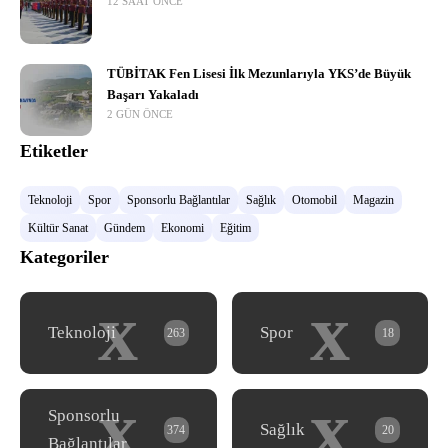
12 SAAT ÖNCE
TÜBİTAK Fen Lisesi İlk Mezunlarıyla YKS’de Büyük
Başarı Yakaladı
2 GÜN ÖNCE
Etiketler
Teknoloji
Spor
Sponsorlu Bağlantılar
Sağlık
Otomobil
Magazin
Kültür Sanat
Gündem
Ekonomi
Eğitim
Kategoriler
x
x
Teknoloji
Spor
263
18
x
x
Sponsorlu
Sağlık
374
20
Bağlantılar