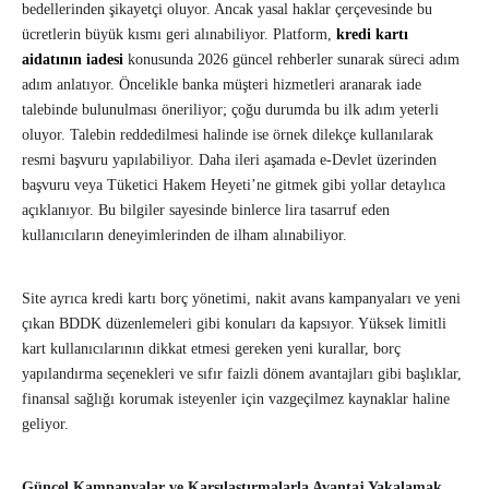
bedellerinden şikayetçi oluyor. Ancak yasal haklar çerçevesinde bu
ücretlerin büyük kısmı geri alınabiliyor. Platform,
kredi kartı
aidatının iadesi
konusunda 2026 güncel rehberler sunarak süreci adım
adım anlatıyor. Öncelikle banka müşteri hizmetleri aranarak iade
talebinde bulunulması öneriliyor; çoğu durumda bu ilk adım yeterli
oluyor. Talebin reddedilmesi halinde ise örnek dilekçe kullanılarak
resmi başvuru yapılabiliyor. Daha ileri aşamada e-Devlet üzerinden
başvuru veya Tüketici Hakem Heyeti’ne gitmek gibi yollar detaylıca
açıklanıyor. Bu bilgiler sayesinde binlerce lira tasarruf eden
kullanıcıların deneyimlerinden de ilham alınabiliyor.
Site ayrıca kredi kartı borç yönetimi, nakit avans kampanyaları ve yeni
çıkan BDDK düzenlemeleri gibi konuları da kapsıyor. Yüksek limitli
kart kullanıcılarının dikkat etmesi gereken yeni kurallar, borç
yapılandırma seçenekleri ve sıfır faizli dönem avantajları gibi başlıklar,
finansal sağlığı korumak isteyenler için vazgeçilmez kaynaklar haline
geliyor.
Güncel Kampanyalar ve Karşılaştırmalarla Avantaj Yakalamak