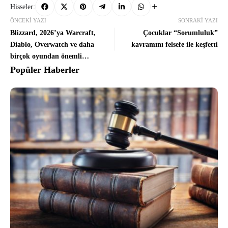
Hisseler:
ÖNCEKI YAZI
SONRAKI YAZI
Blizzard, 2026’ya Warcraft,
Çocuklar “Sorumluluk”
Diablo, Overwatch ve daha
kavramını felsefe ile keşfetti
birçok oyundan önemli
güncellemelerin yer aldığı yeni
Popüler Haberler
bir tanıtım etkinliğiyle başlıyor!