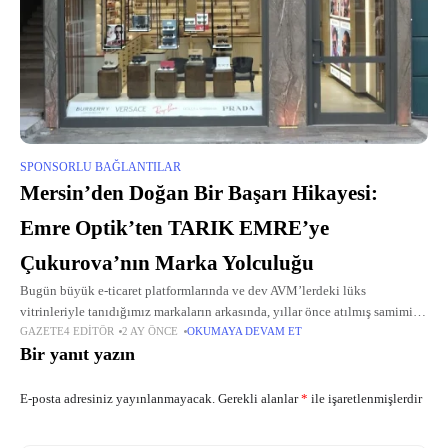
SPONSORLU BAĞLANTILAR
Mersin’den Doğan Bir Başarı Hikayesi:
Emre Optik’ten TARIK EMRE’ye
Çukurova’nın Marka Yolculuğu
Bugün büyük e-ticaret platformlarında ve dev AVM’lerdeki lüks
vitrinleriyle tanıdığımız markaların arkasında, yıllar önce atılmış samimi
GAZETE4 EDITÖR
2 AY ÖNCE
OKUMAYA DEVAM ET
ve vizyoner adımlar yatıyor. Temelleri 1996 yılında Mersin’de atılan ve
Bir yanıt yazın
bölge halkının hafızasına "Emre
E-posta adresiniz yayınlanmayacak.
Gerekli alanlar
*
ile işaretlenmişlerdir