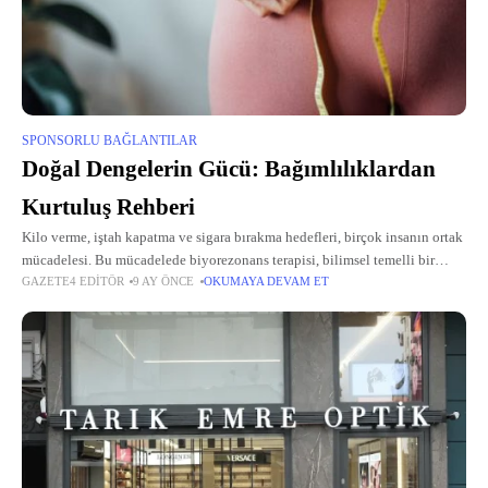
SPONSORLU BAĞLANTILAR
Doğal Dengelerin Gücü: Bağımlılıklardan
Kurtuluş Rehberi
Kilo verme, iştah kapatma ve sigara bırakma hedefleri, birçok insanın ortak
mücadelesi. Bu mücadelede biyorezonans terapisi, bilimsel temelli bir
GAZETE4 EDITÖR
9 AY ÖNCE
OKUMAYA DEVAM ET
müttefik olarak öne çıkıyor. Vücudun frekanslarını yeniden hizalayan bu
yenilikçi sistem,