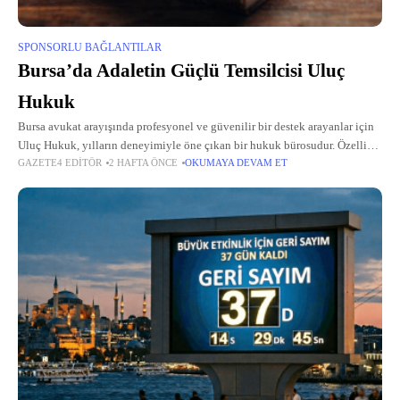
SPONSORLU BAĞLANTILAR
Bursa’da Adaletin Güçlü Temsilcisi Uluç
Hukuk
Bursa avukat arayışında profesyonel ve güvenilir bir destek arayanlar için
Uluç Hukuk, yılların deneyimiyle öne çıkan bir hukuk bürosudur. Özellikle
GAZETE4 EDITÖR
2 HAFTA ÖNCE
OKUMAYA DEVAM ET
ceza davalarında uzmanlaşmış bursa ceza avukatı kadrosuyla
müvekkillerine hızlı ve