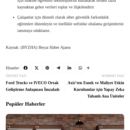
için makine öğrenimi teknolojilerini kullanarak birden fazla
kaynaktan gelen verileri toplar ve ilişkilendirir.
Çalışanlar için düzenli olarak siber güvenlik farkındalık
eğitimleri düzenleyin ve özellikle sofistike oltalama girişimlerini
tanımaya odaklanın.
Kaynak: (BYZHA) Beyaz Haber Ajansı
Hisseler:
ÖNCEKI YAZI
SONRAKI YAZI
Ford Trucks ve IVECO Ortak
Axis’ten Esnek ve Maliyet Etkin
Geliştirme Anlaşması İmzaladı
Kurulumlar için Yapay Zeka
Tabanlı Ana Üniteler
Popüler Haberler