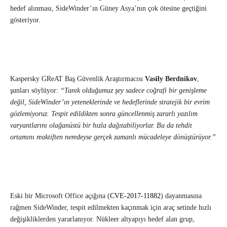
hedef alınması, SideWinder’ın Güney Asya’nın çok ötesine geçtiğini
gösteriyor.
Kaspersky GReAT Baş Güvenlik Araştırmacısı
Vasily Berdnikov
,
şunları söylüyor:
“Tanık olduğumuz şey sadece coğrafi bir genişleme
değil, SideWinder’ın yeteneklerinde ve hedeflerinde stratejik bir evrim
gözlemiyoruz. Tespit edildikten sonra güncellenmiş zararlı yazılım
varyantlarını olağanüstü bir hızla dağıtabiliyorlar. Bu da tehdit
ortamını reaktiften neredeyse gerçek zamanlı mücadeleye dönüştürüyor.”
Eski bir Microsoft Office açığına (
CVE-2017-11882
) dayanmasına
rağmen SideWinder, tespit edilmekten kaçınmak için araç setinde hızlı
değişikliklerden yararlanıyor. Nükleer altyapıyı hedef alan grup,