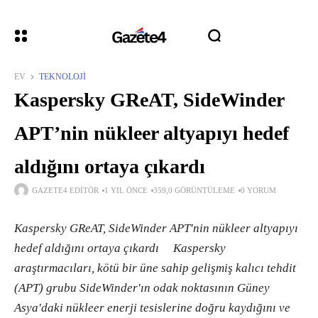
EV
TEKNOLOJI
Kaspersky GReAT, SideWinder
APT’nin nükleer altyapıyı hedef
aldığını ortaya çıkardı
GAZETE4 EDITÖR
1 YIL ÖNCE
359,0 GÖRÜNTÜLEME
0 YORUM
Kaspersky GReAT, SideWinder APT'nin nükleer altyapıyı
hedef aldığını ortaya çıkardı Kaspersky
araştırmacıları, kötü bir üne sahip gelişmiş kalıcı tehdit
(APT) grubu SideWinder'ın odak noktasının Güney
Asya'daki nükleer enerji tesislerine doğru kaydığını ve