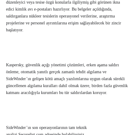
düzenleyici veya tesise özgü konularla ilgiliymiş gibi görünen ikna
edici kimlik avı e-postaları hazırlıyor. Bu belgeler açıldığında,
saldırganlara nükleer tesislerin operasyonel verilerine, araştırma
projelerine ve personel ayrıntılarına erişim sağlayabilecek bir zincir
başlatıyor.
Kaspersky, güvenlik açığı yönetimi çözümleri, erken aşama saldırı
önleme, otomatik yanıtlı gerçek zamanlı tehdit algılama ve
SideWinder’ın gelişen kötü amaçlı yazılımlarına uygun olarak sürekli
güncellenen algılama kuralları dahil olmak üzere, birden fazla güvenlik
katmanı aracılığıyla kurumları bu tür saldırılardan koruyor.
SideWinder’ın son operasyonlarının tam teknik
analizi Securelist.com adresinde bulabilirsiniz.