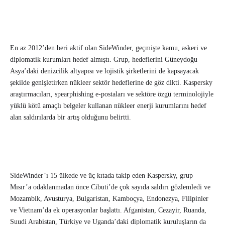
En az 2012’den beri aktif olan SideWinder, geçmişte kamu, askeri ve
diplomatik kurumları hedef almıştı. Grup, hedeflerini Güneydoğu
Asya’daki denizcilik altyapısı ve lojistik şirketlerini de kapsayacak
şekilde genişletirken nükleer sektör hedeflerine de göz dikti. Kaspersky
araştırmacıları, spearphishing e-postaları ve sektöre özgü terminolojiyle
yüklü kötü amaçlı belgeler kullanan nükleer enerji kurumlarını hedef
alan saldırılarda bir artış olduğunu belirtti.
SideWinder’ı 15 ülkede ve üç kıtada takip eden Kaspersky, grup
Mısır’a odaklanmadan önce Cibuti’de çok sayıda saldırı gözlemledi ve
Mozambik, Avusturya, Bulgaristan, Kamboçya, Endonezya, Filipinler
ve Vietnam’da ek operasyonlar başlattı. Afganistan, Cezayir, Ruanda,
Suudi Arabistan, Türkiye ve Uganda’daki diplomatik kuruluşların da