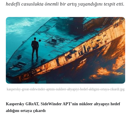
hedefli casuslukta önemli bir artış yaşandığını tespit etti.
kaspersky-great-sidewinder-aptnin-nukleer-altyapiyi-hedef-aldigini-ortaya-cikardi.jpg
Kaspersky GReAT, SideWinder APT’nin nükleer altyapıyı hedef
aldığını ortaya çıkardı