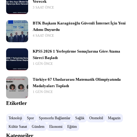
Verecek
3 SAAT ÖNCE
BTK Başkanı Karagözoğlu Güvenli İnternet İçin Yeni
Adımı Duyurdu
4 SAAT ÖNCE
KPSS 2026 1 Yerleştirme Sonuçlarına Göre Atama
Süreci Başladı
1 GÜN ÖNCE
Türkiye 67 Uluslararası Matematik Olimpiyatında
Madalyaları Topladı
1 GÜN ÖNCE
Etiketler
Teknoloji
Spor
Sponsorlu Bağlantılar
Sağlık
Otomobil
Magazin
Kültür Sanat
Gündem
Ekonomi
Eğitim
Kategoriler