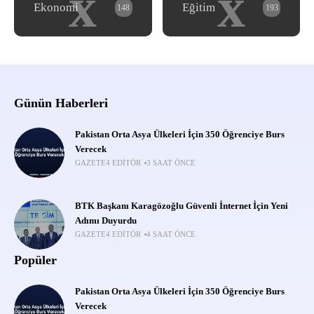
x
x
Ekonomi
Eğitim
148
193
Günün Haberleri
Pakistan Orta Asya Ülkeleri İçin 350 Öğrenciye Burs
Verecek
GAZETE4 EDITÖR
3 SAAT ÖNCE
BTK Başkanı Karagözoğlu Güvenli İnternet İçin Yeni
Adımı Duyurdu
GAZETE4 EDITÖR
4 SAAT ÖNCE
Popüler
Pakistan Orta Asya Ülkeleri İçin 350 Öğrenciye Burs
Verecek