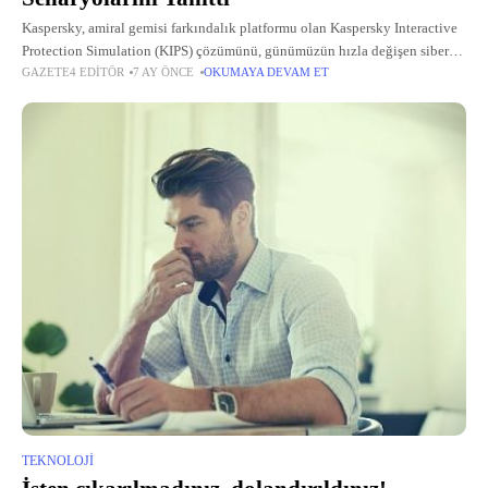
Kaspersky, amiral gemisi farkındalık platformu olan Kaspersky Interactive
Protection Simulation (KIPS) çözümünü, günümüzün hızla değişen siber
GAZETE4 EDITÖR
7 AY ÖNCE
OKUMAYA DEVAM ET
tehdit ortamını yansıtan yeni ve güncellenmiş senaryolarla genişletti.
TEKNOLOJI