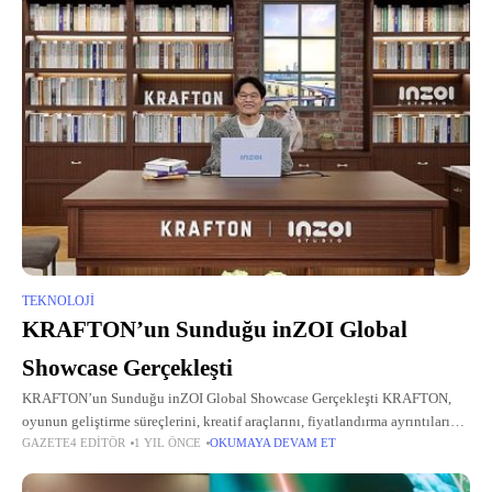
TEKNOLOJI
KRAFTON’un Sunduğu inZOI Global
Showcase Gerçekleşti
KRAFTON’un Sunduğu inZOI Global Showcase Gerçekleşti KRAFTON,
oyunun geliştirme süreçlerini, kreatif araçlarını, fiyatlandırma ayrıntılarını,
GAZETE4 EDITÖR
1 YIL ÖNCE
OKUMAYA DEVAM ET
DLC planlarını ve daha fazlasının gün yüzüne çıktığı inZOI Erken Erişim
sürümüne ilk bakış gerçekleştirdi.