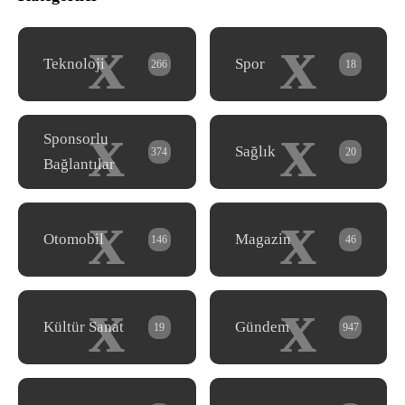
x
x
Teknoloji
Spor
266
18
x
x
Sponsorlu
Sağlık
374
20
Bağlantılar
x
x
Otomobil
Magazin
146
46
x
x
Kültür Sanat
Gündem
19
947