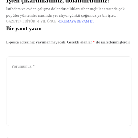
İşten çıkarılmadınız, dolandırıldınız!
İstihdam ve evden çalışma dolandırıcılıkları siber suçlular arasında çok
popüler yöntemler arasında yer alıyor çünkü çoğumuz ya bir işte
GAZETE4 EDITÖR
1 YIL ÖNCE
OKUMAYA DEVAM ET
çalışıyoruz ya da bir iş arıyoruz.
Bir yanıt yazın
E-posta adresiniz yayınlanmayacak.
Gerekli alanlar
*
ile işaretlenmişlerdir