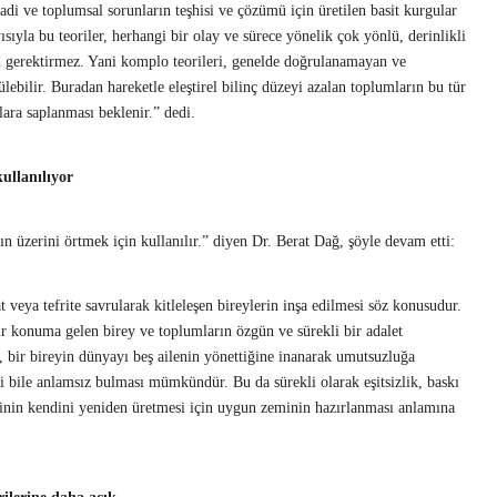
isadi ve toplumsal sorunların teşhisi ve çözümü için üretilen basit kurgular
sıyla bu teoriler, herhangi bir olay ve sürece yönelik çok yönlü, derinlikli
ı gerektirmez. Yani komplo teorileri, genelde doğrulanamayan ve
lebilir. Buradan hareketle eleştirel bilinç düzeyi azalan toplumların bu tür
plara saplanması beklenir.” dedi.
ullanılıyor
n üzerini örtmek için kullanılır.” diyen Dr. Berat Dağ, şöyle devam etti:
 veya tefrite savrularak kitleleşen bireylerin inşa edilmesi söz konusudur.
r konuma gelen birey ve toplumların özgün ve sürekli bir adalet
, bir bireyin dünyayı beş ailenin yönettiğine inanarak umutsuzluğa
i bile anlamsız bulması mümkündür. Bu da sürekli olarak eşitsizlik, baskı
erinin kendini yeniden üretmesi için uygun zeminin hazırlanması anlamına