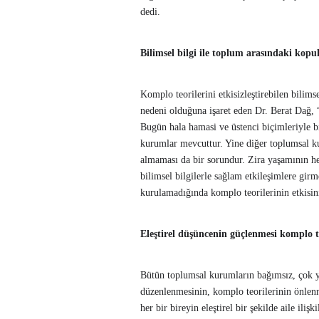
dedi.
Bilimsel bilgi ile toplum arasındaki kopu
Komplo teorilerini etkisizleştirebilen bilim
nedeni olduğuna işaret eden Dr. Berat Dağ, “
Bugün hala hamasi ve üstenci biçimleriyle bi
kurumlar mevcuttur. Yine diğer toplumsal ku
almaması da bir sorundur. Zira yaşamının h
bilimsel bilgilerle sağlam etkileşimlere girm
kurulamadığında komplo teorilerinin etkisi
Eleştirel düşüncenin güçlenmesi komplo t
Bütün toplumsal kurumların bağımsız, çok yö
düzenlenmesinin, komplo teorilerinin önlenm
her bir bireyin eleştirel bir şekilde aile ili