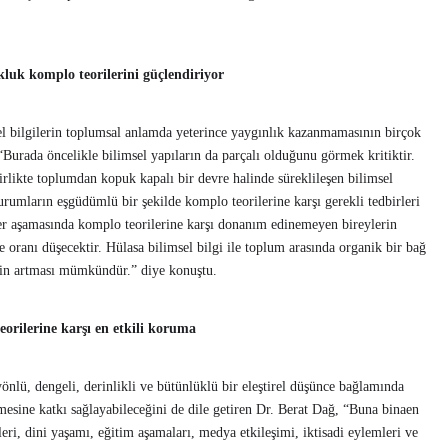
kluk komplo teorilerini güçlendiriyor
sel bilgilerin toplumsal anlamda yeterince yaygınlık kazanmamasının birçok
Burada öncelikle bilimsel yapıların da parçalı olduğunu görmek kritiktir.
rlikte toplumdan kopuk kapalı bir devre halinde süreklileşen bilimsel
rumların eşgüdümlü bir şekilde komplo teorilerine karşı gerekli tedbirleri
er aşamasında komplo teorilerine karşı donanım edinemeyen bireylerin
e oranı düşecektir. Hülasa bilimsel bilgi ile toplum arasında organik bir bağ
nin artması mümkündür.” diye konuştu.
eorilerine karşı en etkili koruma
nlü, dengeli, derinlikli ve bütünlüklü bir eleştirel düşünce bağlamında
esine katkı sağlayabileceğini de dile getiren Dr. Berat Dağ, “Buna binaen
şkileri, dini yaşamı, eğitim aşamaları, medya etkileşimi, iktisadi eylemleri ve