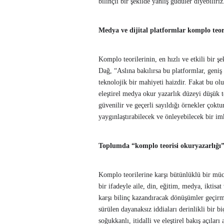
bilinçli bir şekilde yanlış güdüler diyebil
Medya ve dijital platformlar komplo teori
Komplo teorilerinin, en hızlı ve etkili bir ş
Dağ, “Aslına bakılırsa bu platformlar, geniş 
teknolojik bir mahiyeti haizdir. Fakat bu olu
eleştirel medya okur yazarlık düzeyi düşük t
güvenilir ve geçerli sayıldığı örnekler çoktu
yaygınlaştırabilecek ve önleyebilecek bir 
Toplumda “komplo teorisi okuryazarlığı” na
Komplo teorilerine karşı bütünlüklü bir mü
bir ifadeyle aile, din, eğitim, medya, iktisa
karşı bilinç kazandıracak dönüşümler geçirm
sürülen dayanaksız iddiaları derinlikli bir 
soğukkanlı, itidalli ve eleştirel bakış açıla