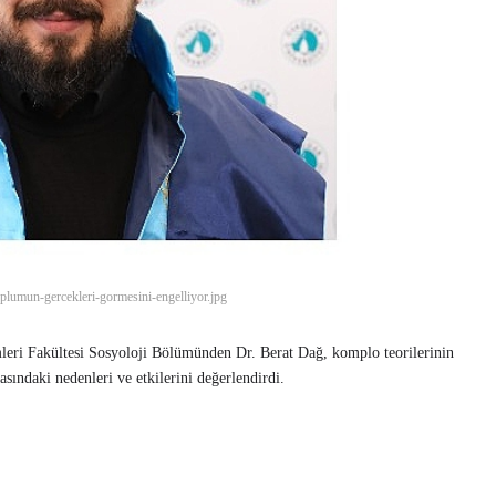
oplumun-gercekleri-gormesini-engelliyor.jpg
leri Fakültesi Sosyoloji Bölümünden Dr. Berat Dağ, komplo teorilerinin
ındaki nedenleri ve etkilerini değerlendirdi.