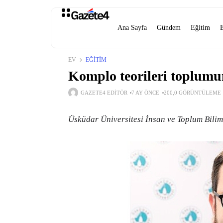
Ana Sayfa
Gündem
Eğitim
EV
EĞITIM
Komplo teorileri toplumun
GAZETE4 EDITÖR
7 AY ÖNCE
200,0 GÖRÜNTÜLEME
Üsküdar Üniversitesi İnsan ve Toplum Bilim