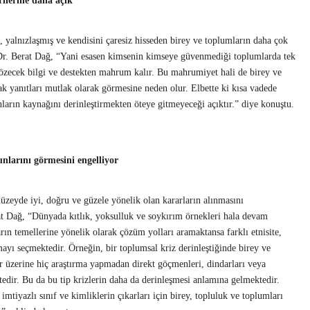
ilerine daha açık
, yalnızlaşmış ve kendisini çaresiz hisseden birey ve toplumların daha çok
 Dr. Berat Dağ, “Yani esasen kimsenin kimseye güvenmediği toplumlarda tek
ı çözecek bilgi ve destekten mahrum kalır. Bu mahrumiyet hali de birey ve
ak yanıtları mutlak olarak görmesine neden olur. Elbette ki kısa vadede
nların kaynağını derinleştirmekten öteye gitmeyeceği açıktır.” diye konuştu.
nlarını görmesini engelliyor
üzeyde iyi, doğru ve güzele yönelik olan kararların alınmasını
t Dağ, “Dünyada kıtlık, yoksulluk ve soykırım örnekleri hala devam
rın temellerine yönelik olarak çözüm yolları aramaktansa farklı etnisite,
mayı seçmektedir. Örneğin, bir toplumsal kriz derinleştiğinde birey ve
ler üzerine hiç araştırma yapmadan direkt göçmenleri, dindarları veya
edir. Bu da bu tip krizlerin daha da derinleşmesi anlamına gelmektedir.
imtiyazlı sınıf ve kimliklerin çıkarları için birey, topluluk ve toplumları