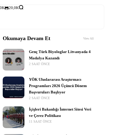
,0K
20,0K
Okumaya Devam Et
View All
Genç Türk Biyologlar Litvanyada 4
Madalya Kazandı
2 SAAT ÖNCE
YÖK Uluslararası Araştırmacı
Programları 2026 Üçüncü Dönem
Başvuruları Başlıyor
2 SAAT ÖNCE
İçişleri Bakanlığı İnternet Sitesi Veri
ve Çerez Politikası
11 SAAT ÖNCE