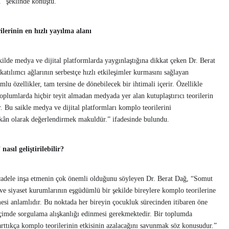
iriz.” şeklinde konuştu.
lerinin en hızlı yayılma alanı
ekilde medya ve dijital platformlarda yaygınlaştığına dikkat çeken Dr. Berat
katılımcı ağlarının serbestçe hızlı etkileşimler kurmasını sağlayan
mlu özellikler, tam tersine de dönebilecek bir ihtimali içerir. Özellikle
oplumlarda hiçbir teyit almadan medyada yer alan kutuplaştırıcı teorilerin
r. Bu saikle medya ve dijital platformları komplo teorilerini
imkân olarak değerlendirmek makuldür.” ifadesinde bulundu.
sıl geliştirilebilir?
cadele inşa etmenin çok önemli olduğunu söyleyen Dr. Berat Dağ, “Somut
t ve siyaset kurumlarının eşgüdümlü bir şekilde bireylere komplo teorilerine
esi anlamlıdır. Bu noktada her bireyin çocukluk sürecinden itibaren öne
biçimde sorgulama alışkanlığı edinmesi gerekmektedir. Bir toplumda
rı arttıkça komplo teorilerinin etkisinin azalacağını savunmak söz konusudur.”