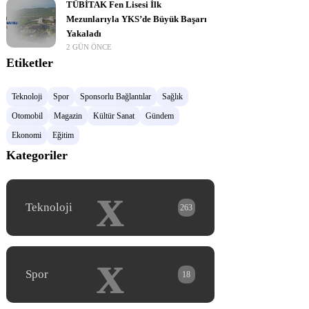
TÜBİTAK Fen Lisesi İlk
Mezunlarıyla YKS’de Büyük Başarı
Yakaladı
2 GÜN ÖNCE
Etiketler
Teknoloji
Spor
Sponsorlu Bağlantılar
Sağlık
Otomobil
Magazin
Kültür Sanat
Gündem
Ekonomi
Eğitim
Kategoriler
x
Teknoloji
263
x
Spor
18