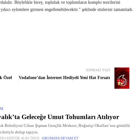
aydalıdır. Böylelikle birey, topluluk ve toplumların komplo teorilerini
yıkıcı eylemlere girmesi engellenebilecektir.” şeklinde sözlerini tamamladı.
SONRAKI YAZI
k Özel
Vodafone’dan İnternet Hediyeli Yeni Hat Fırsatı
IM
alık’ta Geleceğe Umut Tohumları Atılıyor
ık Belediyesi Cihan Şişman Gençlik Merkezi, Boğaziçi Okulları’nın gönüllü
cileriyle dolup taşıyor.
TE4 EDITÖR
6 AY ÖNCE
OKUMAYA DEVAM ET