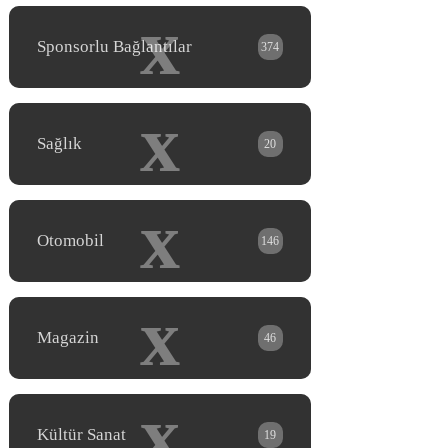
x
Sponsorlu Bağlantılar
374
x
Sağlık
20
x
Otomobil
146
x
Magazin
46
x
Kültür Sanat
19