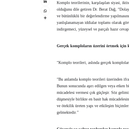
Komplo teorilerinin, karşılaşılan siyasi, ikt
olduğunu dile getiren Dr. Berat Dağ, “Dolayı
ve bütünlüklü bir değerlendirme yapılmasın
yanlışlanamayan iddialar toplamı olarak görü
indirgemeci, yüzeysel ve parçalı hazır ceva
Gerçek komploların üzerini örtmek için k
“Komplo teorileri, aslında gerçek komploları
“Bu anlamda komplo teorileri üzerinden ifrat
Bunun sonucunda aşırı edilgen veya etken bi
mücadelesi vermesi çok güçleşir. Söz gelimi
düşmesiyle birlikte en basit hak mücadelesin
ve ötekilik üreten yapı ve etkileşim biçiml
gelmektedir.”