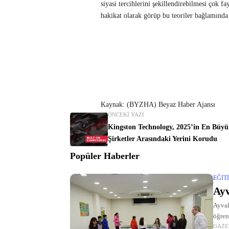
siyasi tercihlerini şekillendirebilmesi çok f
hakikat olarak görüp bu teoriler bağlamında 
Kaynak: (BYZHA) Beyaz Haber Ajansı
ÖNCEKI YAZI
Kingston Technology, 2025’in En Büyü
Şirketler Arasındaki Yerini Korudu
Popüler Haberler
EĞIT
Ayv
Ayval
öğren
GAZE