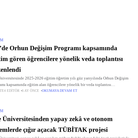
IM
’de Orhun Değişim Programı kapsamında
tim gören öğrencilere yönelik veda toplantısı
enlendi
niversitesinde 2025-2026 eğitim öğretim yılı güz yarıyılında Orhun Değişim
amı kapsamında eğitim alan öğrencilere yönelik bir veda toplantısı
TE4 EDITÖR
6 AY ÖNCE
OKUMAYA DEVAM ET
lendi.
IM
 Üniversitesinden yapay zekâ ve otonom
temlerde çığır açacak TÜBİTAK projesi