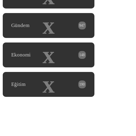
x
Gündem
947
x
Ekonomi
148
x
Eğitim
190