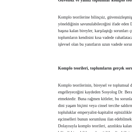
Güvensiz ve yalnız toplumlar komplo teor
Komplo teorilerine bilinçsiz, güvensizleşmiş
yöneldiğinin savunulabileceğini ifade eden
başına kalan bireyler, karşılaştığı sorunlar
toplumların kendisini kısa vadede rahatlatac
işlevsel olan bu yanıtların uzun vadede soru
Komplo teorileri, toplumların gerçek soru
Komplo teorilerinin, bireysel ve toplumsal d
engelleyeceğini kaydeden Sosyolog Dr. Bera
etmektedir. Buna rağmen kitleler, bu sorunla
dini yaşam biçimi veya cinsel tercihe saldır
topluluklar emperyalist-kapitalist eşitsizlik
eşcinselleri bunun sorumlusu ilan edebilmekt
Dolayısıyla komplo teorileri, azınlıkta kalan 