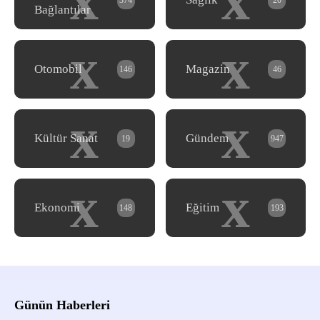
x
x
374
20
Bağlantılar
x
x
Otomobil
Magazin
146
46
x
x
Kültür Sanat
Gündem
19
947
x
x
Ekonomi
Eğitim
148
193
Günün Haberleri