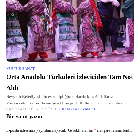
KÜLTÜR SANAT
Orta Anadolu Türküleri İzleyiciden Tam Not
Aldı
Nevşehir Belediyesi’nin ev sahipliğinde Hacıbektaş Abdallar ve
Müzisyenler Kültür Dayanışma Derneği ile Kültür ve Sanat Topluluğu
GAZETE4 EDITÖR
1 YIL ÖNCE
OKUMAYA DEVAM ET
tarafından muhteşem bir müzik dinletisi programı gerçekleştirildi.
Bir yanıt yazın
E-posta adresiniz yayınlanmayacak.
Gerekli alanlar
*
ile işaretlenmişlerdir