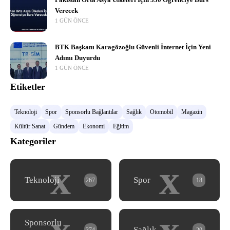
Pakistan Orta Asya Ülkeleri İçin 350 Öğrenciye Burs
Verecek
1 GÜN ÖNCE
BTK Başkanı Karagözoğlu Güvenli İnternet İçin Yeni
Adımı Duyurdu
1 GÜN ÖNCE
Etiketler
Teknoloji
Spor
Sponsorlu Bağlantılar
Sağlık
Otomobil
Magazin
Kültür Sanat
Gündem
Ekonomi
Eğitim
Kategoriler
x
x
Teknoloji
Spor
267
18
Sponsorlu
Sağlık