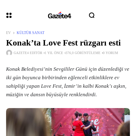
EV
KÜLTÜR SANAT
Konak’ta Love Fest rüzgarı esti
GAZETE4 EDITÖR
1 YIL ÖNCE
376,0 GÖRÜNTÜLEME
0 YORUM
Konak Belediyesi’nin Sevgililer Günü için düzenlediği ve
iki gün boyunca birbirinden eğlenceli etkinliklere ev
sahipliği yapan Love Fest, İzmir’in kalbi Konak’ı aşkın,
müziğin ve dansın büyüsüyle renklendirdi.