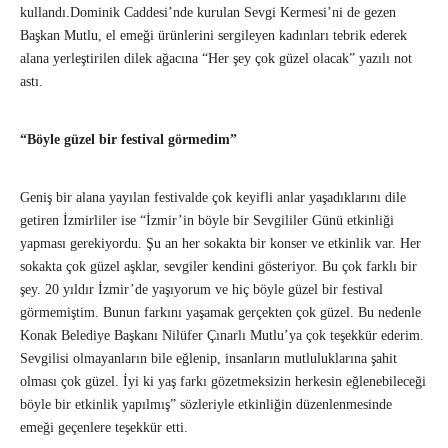
kullandı.Dominik Caddesi’nde kurulan Sevgi Kermesi’ni de gezen
Başkan Mutlu, el emeği ürünlerini sergileyen kadınları tebrik ederek
alana yerleştirilen dilek ağacına “Her şey çok güzel olacak” yazılı not
astı.
“Böyle güzel bir festival görmedim”
Geniş bir alana yayılan festivalde çok keyifli anlar yaşadıklarını dile
getiren İzmirliler ise “İzmir’in böyle bir Sevgililer Günü etkinliği
yapması gerekiyordu. Şu an her sokakta bir konser ve etkinlik var. Her
sokakta çok güzel aşklar, sevgiler kendini gösteriyor. Bu çok farklı bir
şey. 20 yıldır İzmir’de yaşıyorum ve hiç böyle güzel bir festival
görmemiştim. Bunun farkını yaşamak gerçekten çok güzel. Bu nedenle
Konak Belediye Başkanı Nilüfer Çınarlı Mutlu’ya çok teşekkür ederim.
Sevgilisi olmayanların bile eğlenip, insanların mutluluklarına şahit
olması çok güzel. İyi ki yaş farkı gözetmeksizin herkesin eğlenebileceği
böyle bir etkinlik yapılmış” sözleriyle etkinliğin düzenlenmesinde
emeği geçenlere teşekkür etti.