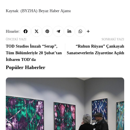
Kaynak: (BYZHA) Beyaz Haber Ajansı
Hisseler:
ÖNCEKI YAZI
SONRAKI YAZI
TOD Studios İmzalı “Serap”,
“Ruhun Rüyası” Çankayalı
Tüm Bölümleriyle 20 Şubat’tan
Sanatseverlerin Ziyaretine Açıldı
İtibaren TOD’da
Popüler Haberler