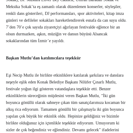
Meksika Sokak’ta eş zamanlı olarak düzenlenen konserler, söyleşiler,
renkli dans gösterileri, DJ performansları, spor aktiviteleri, kitap imza
günleri ve defileler sokakları hareketlendirerek esnafa da can suyu oldu.
7’den 70’e çok sayıda ziyaretçiyi ağırlayan festivalde eğlence bir an
olsun durmazken, aşkın, müziğin ve dansın büyüsü Alsancak
sokaklarından tüm İzmir’e yayıldı.
Başkan Mutlu’dan katılımcılara teşekkür
Eşi Necip Mutlu ile birlikte etkinliklere katılarak şarkılara ve danslara
neşeyle eşlik eden Konak Belediye Başkanı Nilüfer Çınarlı Mutlu,
festivale yoğun ilgi gösteren vatandaşlara teşekkür etti. Benzer
etkinliklerin süreceğinin müjdesini veren Başkan Mutlu, “İki gün
boyunca gönüllü olarak sahneye çıkan tüm sanatçılarımıza kocaman bir
alkış rica ediyorum. Tamamen gönüllü bir çalışmayla iki gün boyunca
yapılan çok büyük bir etkinlik oldu. Hepinize geldiğiniz ve bizimle
birlikte olduğunuz için içtenlikle teşekkür ediyorum. Umuyorum ki
sizler de çok beğendiniz ve eğlendiniz. Devamı gelecek” ifadelerini