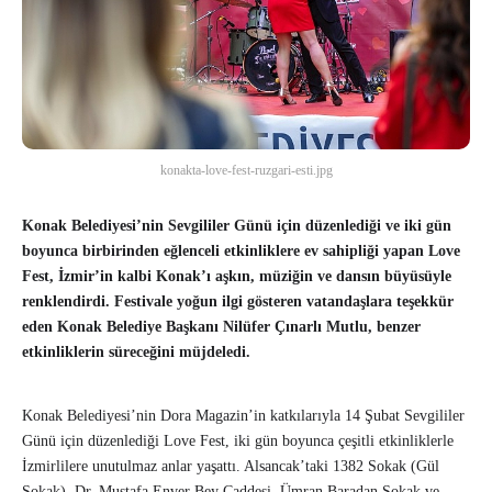
konakta-love-fest-ruzgari-esti.jpg
Konak Belediyesi’nin Sevgililer Günü için düzenlediği ve iki gün
boyunca birbirinden eğlenceli etkinliklere ev sahipliği yapan Love
Fest, İzmir’in kalbi Konak’ı aşkın, müziğin ve dansın büyüsüyle
renklendirdi. Festivale yoğun ilgi gösteren vatandaşlara teşekkür
eden Konak Belediye Başkanı Nilüfer Çınarlı Mutlu, benzer
etkinliklerin süreceğini müjdeledi.
Konak Belediyesi’nin Dora Magazin’in katkılarıyla 14 Şubat Sevgililer
Günü için düzenlediği Love Fest, iki gün boyunca çeşitli etkinliklerle
İzmirlilere unutulmaz anlar yaşattı. Alsancak’taki 1382 Sokak (Gül
Sokak), Dr. Mustafa Enver Bey Caddesi, Ümran Baradan Sokak ve