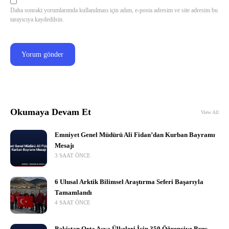
Daha sonraki yorumlarımda kullanılması için adım, e-posta adresim ve site adresim bu
tarayıcıya kaydedilsin.
Okumaya Devam Et
View All
Emniyet Genel Müdürü Ali Fidan’dan Kurban Bayramı
Mesajı
3 SAAT ÖNCE
6 Ulusal Arktik Bilimsel Araştırma Seferi Başarıyla
Tamamlandı
4 SAAT ÖNCE