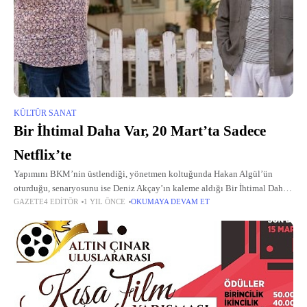
KÜLTÜR SANAT
Bir İhtimal Daha Var, 20 Mart’ta Sadece
Netflix’te
Yapımını BKM’nin üstlendiği, yönetmen koltuğunda Hakan Algül’ün
oturduğu, senaryosunu ise Deniz Akçay’ın kaleme aldığı Bir İhtimal Daha
GAZETE4 EDITÖR
1 YIL ÖNCE
OKUMAYA DEVAM ET
Var, izleyicileri trajikomik ve eğlenceli bir maceraya davet ediyor.