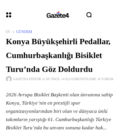
EV
GÜNDEM
Konya Büyükşehirli Pedallar,
Cumhurbaşkanlığı Bisiklet
Turu’nda Göz Doldurdu
GAZETE4 EDITÖR
2 AY ÖNCE
116,0 GÖRÜNTÜLEME
0 YORUM
2026 Avrupa Bisiklet Başkenti olan ünvanına sahip
Konya, Türkiye’nin en prestijli spor
organizasyonlarından biri olan ve dünyaca ünlü
takımların yarıştığı 61. Cumhurbaşkanlığı Türkiye
Bisiklet Turu’nda bu unvanı sonuna kadar hak...