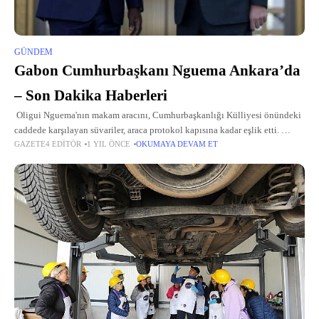
GÜNDEM
Gabon Cumhurbaşkanı Nguema Ankara’da
– Son Dakika Haberleri
Oligui Nguema'nın makam aracını, Cumhurbaşkanlığı Külliyesi önündeki
caddede karşılayan süvariler, araca protokol kapısına kadar eşlik etti.
GAZETE4 EDITÖR
1 YIL ÖNCE
OKUMAYA DEVAM ET
Cumhurbaşkanı Erdoğan, Oligui Nguema'yı külliyenin ana giriş kapısında
karşıladı. Erdoğan ve Oligui