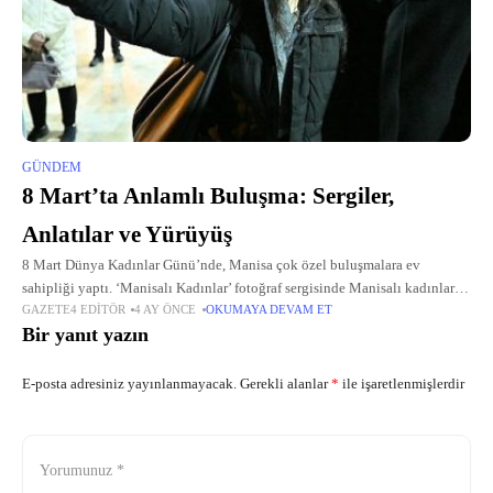
GÜNDEM
8 Mart’ta Anlamlı Buluşma: Sergiler,
Anlatılar ve Yürüyüş
8 Mart Dünya Kadınlar Günü’nde, Manisa çok özel buluşmalara ev
sahipliği yaptı. ‘Manisalı Kadınlar’ fotoğraf sergisinde Manisalı kadınların
GAZETE4 EDITÖR
4 AY ÖNCE
OKUMAYA DEVAM ET
emeğine ve hikayelerine tanıklık edilirken, Mehtap Meral’in ‘Kadınlar
Bir yanıt yazın
Yazarsa Tarihi’ başlıklı müzikli...
E-posta adresiniz yayınlanmayacak.
Gerekli alanlar
*
ile işaretlenmişlerdir