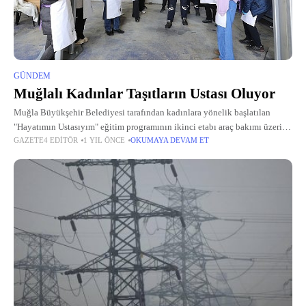
GÜNDEM
Muğlalı Kadınlar Taşıtların Ustası Oluyor
Muğla Büyükşehir Belediyesi tarafından kadınlara yönelik başlatılan
"Hayatımın Ustasıyım" eğitim programının ikinci etabı araç bakımı üzerine
GAZETE4 EDITÖR
1 YIL ÖNCE
OKUMAYA DEVAM ET
uygulamalı eğitimlerle devam etti.