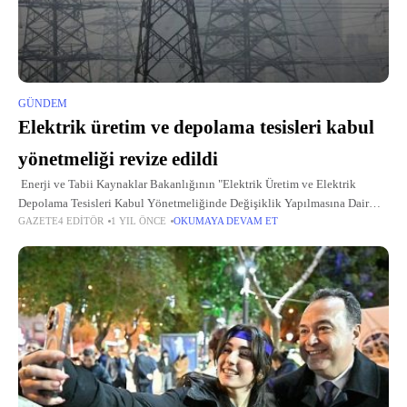
GÜNDEM
Elektrik üretim ve depolama tesisleri kabul
yönetmeliği revize edildi
Enerji ve Tabii Kaynaklar Bakanlığının "Elektrik Üretim ve Elektrik
Depolama Tesisleri Kabul Yönetmeliğinde Değişiklik Yapılmasına Dair
GAZETE4 EDITÖR
1 YIL ÖNCE
OKUMAYA DEVAM ET
Yönetmeliği", Resmi Gazete'de yayımlanarak yürürlüğe girdi. Buna göre,
yönetmeliğin 1'inci, 2'nci, 5'inci,