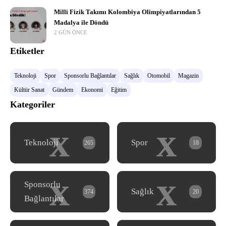
Milli Fizik Takımı Kolombiya Olimpiyatlarından 5
Madalya ile Döndü
2 GÜN ÖNCE
Etiketler
Teknoloji
Spor
Sponsorlu Bağlantılar
Sağlık
Otomobil
Magazin
Kültür Sanat
Gündem
Ekonomi
Eğitim
Kategoriler
x
x
Teknoloji
Spor
265
18
x
x
Sponsorlu
Sağlık
374
20
Bağlantılar