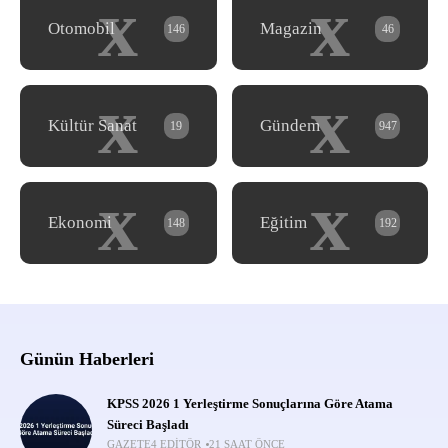
x
x
Otomobil
Magazin
146
46
x
x
Kültür Sanat
Gündem
19
947
x
x
Ekonomi
Eğitim
148
192
Günün Haberleri
KPSS 2026 1 Yerleştirme Sonuçlarına Göre Atama
Süreci Başladı
GAZETE4 EDITÖR
21 SAAT ÖNCE