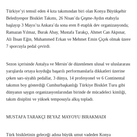
Türkiye’yi temsil eden 4 kıta takımından biri olan Konya Büyükşehir
Belediyespor Bisiklet Takımı, 26 Nisan’da Çeşme-Aydın etabıyla
başlayıp 3 Mayıs’ta Ankara’da sona eren 8 etaplık dev organizasyonda;
Ramazan Yılmaz, Burak Abay, Mustafa Tarakçı, Ahmet Can Akpınar,
Ali İhsan Eğin, Muhammed Erkan ve Mehmet Emin Çiçek olmak üzere
7 sporcuyla pedal çevirdi.
Sezon içerisinde Antalya ve Mersin’de düzenlenen ulusal ve uluslararası
yarışlarda ortaya koyduğu başarılı performanslarla dikkatleri üzerine
çeken sarı-siyahlı pedallar, 3 dünya, 14 profesyonel ve 6 Continental
takımın boy gösterdiği Cumhurbaşkanlığı Türkiye Bisiklet Turu gibi
dünyanın saygın organizasyonlarından birinde de mücadeleci kimliği,
takım disiplini ve yüksek temposuyla alkış topladı.
MUSTAFA TARAKÇI BEYAZ MAYOYU BIRAKMADI
Türk bisikletinin geleceği adına büyük umut vadeden Konya