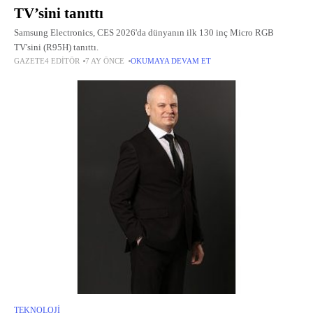
TV’sini tanıttı
Samsung Electronics, CES 2026'da dünyanın ilk 130 inç Micro RGB
TV'sini (R95H) tanıttı.
GAZETE4 EDITÖR
7 AY ÖNCE
OKUMAYA DEVAM ET
TEKNOLOJI