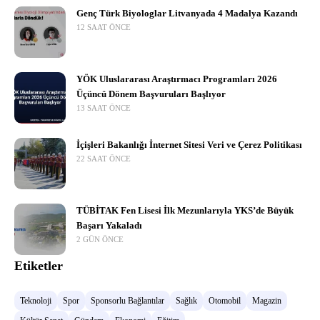
Genç Türk Biyologlar Litvanyada 4 Madalya Kazandı
12 SAAT ÖNCE
YÖK Uluslararası Araştırmacı Programları 2026
Üçüncü Dönem Başvuruları Başlıyor
13 SAAT ÖNCE
İçişleri Bakanlığı İnternet Sitesi Veri ve Çerez Politikası
22 SAAT ÖNCE
TÜBİTAK Fen Lisesi İlk Mezunlarıyla YKS’de Büyük
Başarı Yakaladı
2 GÜN ÖNCE
Etiketler
Teknoloji
Spor
Sponsorlu Bağlantılar
Sağlık
Otomobil
Magazin