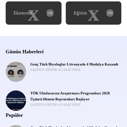
x
x
Ekonomi
Eğitim
148
190
Günün Haberleri
Genç Türk Biyologlar Litvanyada 4 Madalya Kazandı
GAZETE4 EDITÖR
12 SAAT ÖNCE
YÖK Uluslararası Araştırmacı Programları 2026
Üçüncü Dönem Başvuruları Başlıyor
GAZETE4 EDITÖR
13 SAAT ÖNCE
Popüler