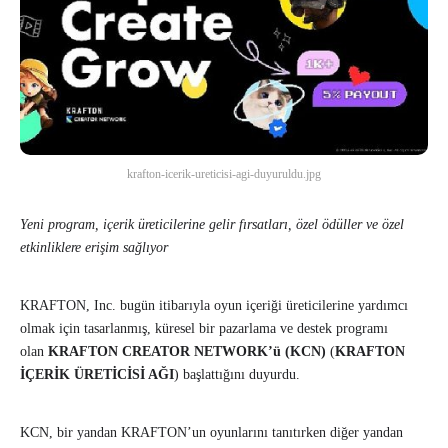
krafton-icerik-ureticisi-agi-duyuruldu.jpg
Yeni program, içerik üreticilerine gelir fırsatları, özel ödüller ve özel
etkinliklere erişim sağlıyor
KRAFTON, Inc. bugün itibarıyla oyun içeriği üreticilerine yardımcı
olmak için tasarlanmış, küresel bir pazarlama ve destek programı
olan
KRAFTON CREATOR NETWORK’ü (KCN)
(
KRAFTON
İÇERİK ÜRETİCİSİ AĞI
) başlattığını duyurdu.
KCN, bir yandan KRAFTON’un oyunlarını tanıtırken diğer yandan