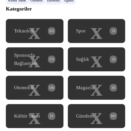
Kültür Sanat
Gündem
Ekonomi
Eğitim
Kategoriler
x
x
Teknoloji
Spor
263
18
x
x
Sponsorlu
Sağlık
374
20
Bağlantılar
x
x
Otomobil
Magazin
146
46
x
x
Kültür Sanat
Gündem
19
947