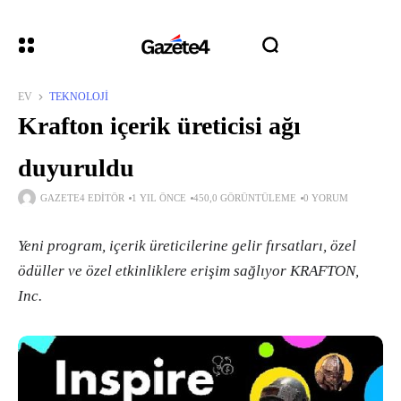
EV
TEKNOLOJI
Krafton içerik üreticisi ağı
duyuruldu
GAZETE4 EDITÖR
1 YIL ÖNCE
450,0 GÖRÜNTÜLEME
0 YORUM
Yeni program, içerik üreticilerine gelir fırsatları, özel
ödüller ve özel etkinliklere erişim sağlıyor KRAFTON,
Inc.