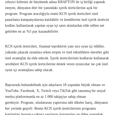
izleyici kitlesini de büyütmek adına KRAFTON ile iş birliği yapmak
isteyen, dünyanın dört bir yanındaki içerik üreticilerine açık bir
program. Program aracılığıyla resmi KCN içerik üreticileri özel
pazarlama kampanyalarına katılabilir ve kendilerine özel içerik üreticisi
kodları kullanılarak yapılan oyun içi satın alımlardan elde edilen net
gelirden en az %5 pay kazanabilirler.
KCN içerik üreticileri, finansal teşviklerin yanı sıra oyun içi ödüller,
yakında çıkacak oyunlara erken erişim ve özel etkinliklere davetler gibi
özel avantajlar da elde edecek. İçerik üreticilerinin kodlarını kullanarak
sevdikleri KCN içerik üreticilerine destek veren oyuncular ise çok özel
oyun içi avantajlara sahip olacak.
Başvuruda bulunabilmek için adayların 18 yaşından büyük olması ve
YouTube, Facebook, X, Twitch veya TikTok gibi tanınmış bir sosyal
medya platformunda en az 1.000 takipçiye sahip olması
gerekiyor. Program, uluslararası yaptırıma tabi ülkeler hariç, dünyanın
her yerinde geçerli. Resmi KCN içerik üreticilerinin programa
katılımları boyunca takipçi sayılarını korumaları ve diğer uygunluk