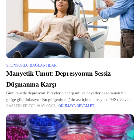
SPONSORLU BAĞLANTILAR
Manyetik Umut: Depresyonun Sessiz
Düşmanına Karşı
Günümüzde depresyon, bireylerin enerjisini ve hayallerini sömüren bir
gölge gibi dolaşıyor. Bu gölgenin dağılması için depresyon TMS tedavisi,
GAZETE4 EDITÖR
9 AY ÖNCE
OKUMAYA DEVAM ET
etkili ve yenilikçi bir alternatif sunuyor. TMS ile depresyon tedavisi, beyin
hücrelerini