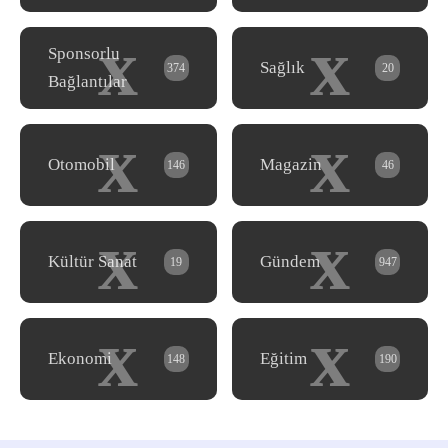
x
x
Sponsorlu
Sağlık
374
20
Bağlantılar
x
x
Otomobil
Magazin
146
46
x
x
Kültür Sanat
Gündem
19
947
x
x
Ekonomi
Eğitim
148
190