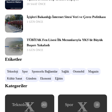
20 SAAT ÖNCE
İçişleri Bakanlığı İnternet Sitesi Veri ve Çerez Politikası
1 GÜN ÖNCE
TÜBİTAK Fen Lisesi İlk Mezunlarıyla YKS’de Büyük
Başarı Yakaladı
3 GÜN ÖNCE
Etiketler
Teknoloji
Spor
Sponsorlu Bağlantılar
Sağlık
Otomobil
Magazin
Kültür Sanat
Gündem
Ekonomi
Eğitim
Kategoriler
x
x
Teknoloji
Spor
263
18