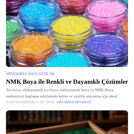
SPONSORLU BAĞLANTILAR
NMK Boya ile Renkli ve Dayanıklı Çözümler
Toz boya, elektrostatik toz boya, elektrostatik boya ve NMK Boya,
endüstriyel kaplama sektöründe kalite ve yenilik arayanlar için ideal
GAZETE4 EDITÖR
1 YIL ÖNCE
OKUMAYA DEVAM ET
çözümler sunar. 2018 yılından bu yana faaliyet gösteren NMK Boya, genç