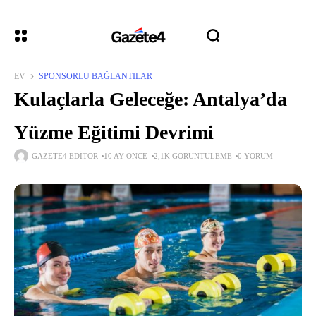
EV
SPONSORLU BAĞLANTILAR
Kulaçlarla Geleceğe: Antalya’da
Yüzme Eğitimi Devrimi
GAZETE4 EDITÖR
10 AY ÖNCE
2,1K GÖRÜNTÜLEME
0 YORUM