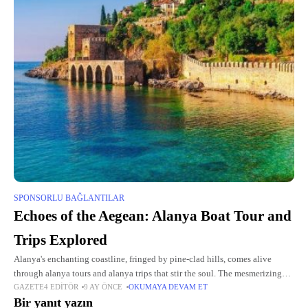
SPONSORLU BAĞLANTILAR
Echoes of the Aegean: Alanya Boat Tour and
Trips Explored
Alanya's enchanting coastline, fringed by pine-clad hills, comes alive
through alanya tours and alanya trips that stir the soul. The mesmerizing
GAZETE4 EDITÖR
9 AY ÖNCE
OKUMAYA DEVAM ET
alanya boat tour sails into prominence, offering vistas that
Bir yanıt yazın