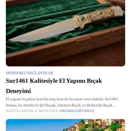
SPONSORLU BAĞLANTILAR
Sur1461 Kalitesiyle El Yapımı Bıçak
Deneyimi
El yapımı bıçaklar, hem bir araç hem de bir sanat eseri olabilir. Sur1461
firması, bu felsefeyle Şef Bıçağı, Outdoor Bıçak ve Hediyelik Bıçak
GAZETE4 EDITÖR
3 HAFTA ÖNCE
OKUMAYA DEVAM ET
üretiminde fark yaratıyor. Geleneksel el işçiliğini modern