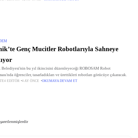
DEM
ik’te Genç Mucitler Robotlarıyla Sahneye
ıyor
 Belediyesi'nin bu yıl ikincisini düzenleyeceği ROBOSAM Robot
ması'nda öğrenciler, tasarladıkları ve ürettikleri robotları görücüye çıkaracak.
TE4 EDITÖR
4 AY ÖNCE
OKUMAYA DEVAM ET
işaretlenmişlerdir