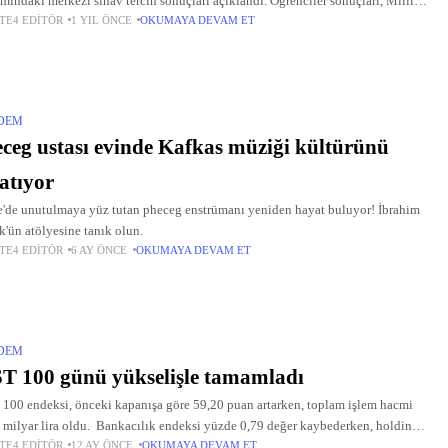
mındaki merkezi sınav tercih sonuçları açıklandı. Öğrenciler sonuçları, Milli
TE4 EDITÖR
1 YIL ÖNCE
OKUMAYA DEVAM ET
m Bakanlığı'nın internet sitesinden öğrenebiliyor. Yerleştirmeye esas nakil
i de
DEM
ceg ustası evinde Kafkas müziği kültürünü
atıyor
'de unutulmaya yüz tutan pheceg enstrümanı yeniden hayat buluyor! İbrahim
k'ün atölyesine tanık olun.
TE4 EDITÖR
6 AY ÖNCE
OKUMAYA DEVAM ET
DEM
T 100 günü yükselişle tamamladı
100 endeksi, önceki kapanışa göre 59,20 puan artarken, toplam işlem hacmi
 milyar lira oldu. Bankacılık endeksi yüzde 0,79 değer kaybederken, holding
TE4 EDITÖR
12 AY ÖNCE
OKUMAYA DEVAM ET
si yüzde 1,18 değer kazandı.