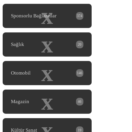
x
Sponsorlu Bağlantılar
374
x
Sağlık
20
x
Otomobil
146
x
Magazin
46
x
Kültür Sanat
19