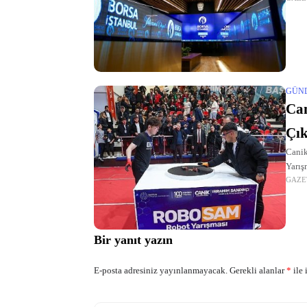
GÜN
Can
Çık
Canik
Yarış
GAZE
Bir yanıt yazın
E-posta adresiniz yayınlanmayacak.
Gerekli alanlar
*
ile 