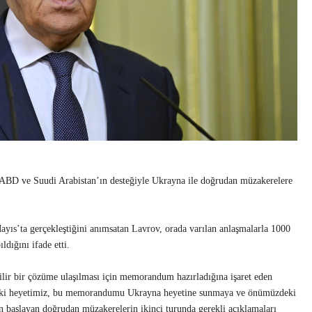
, ABD ve Suudi Arabistan’ın desteğiyle Ukrayna ile doğrudan müzakerelere
ayıs’ta gerçekleştiğini anımsatan Lavrov, orada varılan anlaşmalarla 1000
ıldığını ifade etti.
lir bir çözüme ulaşılması için memorandum hazırladığına işaret eden
aki heyetimiz, bu memorandumu Ukrayna heyetine sunmaya ve önümüzdeki
n başlayan doğrudan müzakerelerin ikinci turunda gerekli açıklamaları