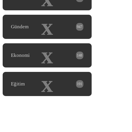
x
Gündem
947
x
Ekonomi
148
x
Eğitim
191