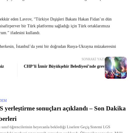
eşekkür eden Lavrov, “Türkiye Dışişleri Bakanı Hakan Fidan’ın dün
isafirperver bir Türk platformu sağladığı için Türk ortaklarımıza
rum.” ifadesini kullandı.
en herkesin, İstanbul’da yeni bir doğrudan Rusya-Ukrayna müzakeresini
SONRAKI YAZI
iz
CHP’li İzmir Büyükşehir Belediyesi’nde grev
DEM
 yerleştirme sonuçları açıklandı – Son Dakika
erleri
i sınıf öğrencilerinin heyecanla beklediği Liselere Geçiş Sistemi LGS