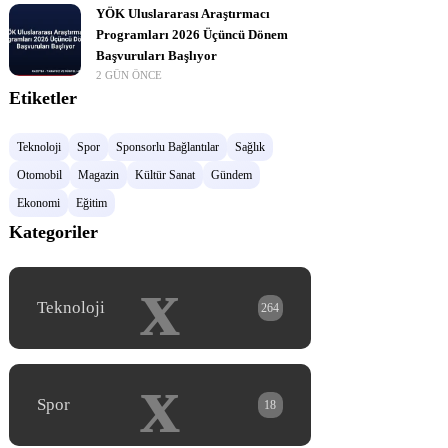
YÖK Uluslararası Araştırmacı
Programları 2026 Üçüncü Dönem
Başvuruları Başlıyor
2 GÜN ÖNCE
Etiketler
Teknoloji
Spor
Sponsorlu Bağlantılar
Sağlık
Otomobil
Magazin
Kültür Sanat
Gündem
Ekonomi
Eğitim
Kategoriler
x
Teknoloji
264
x
Spor
18