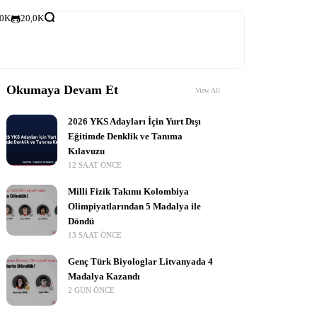
,0K
20,0K
Okumaya Devam Et
View All
2026 YKS Adayları İçin Yurt Dışı
Eğitimde Denklik ve Tanıma
Kılavuzu
12 SAAT ÖNCE
Milli Fizik Takımı Kolombiya
Olimpiyatlarından 5 Madalya ile
Döndü
13 SAAT ÖNCE
Genç Türk Biyologlar Litvanyada 4
Madalya Kazandı
2 GÜN ÖNCE