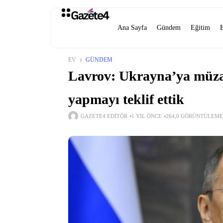
Ana Sayfa
Gündem
Eğitim
EV
GÜNDEM
Lavrov: Ukrayna’ya müzak
yapmayı teklif ettik
GAZETE4 EDITÖR
1 YIL ÖNCE
264,0 GÖRÜNTÜLEME