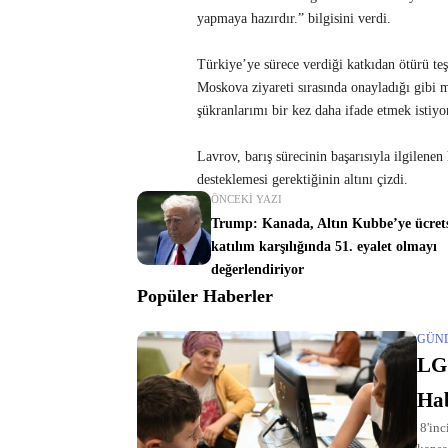
yapmaya hazırdır.” bilgisini verdi.
Türkiye’ye sürece verdiği katkıdan ötürü t
Moskova ziyareti sırasında onayladığı gibi m
şükranlarımı bir kez daha ifade etmek istiyo
Lavrov, barış sürecinin başarısıyla ilgilen
desteklemesi gerektiğinin altını çizdi.
ÖNCEKI YAZI
Trump: Kanada, Altın Kubbe’ye ücrets
katılım karşılığında 51. eyalet olmayı
değerlendiriyor
Popüler Haberler
GÜN
LGS
Hab
8'inc