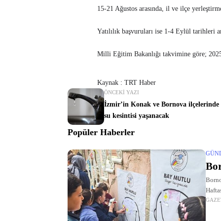
15-21 Ağustos arasında, il ve ilçe yerleştir
Yatılılık başvuruları ise 1-4 Eylül tarihleri 
Milli Eğitim Bakanlığı takvimine göre; 202
Kaynak : TRT Haber
ÖNCEKI YAZI
İzmir’in Konak ve Bornova ilçelerinde 
su kesintisi yaşanacak
Popüler Haberler
GÜN
Bor
Borno
Hafta
GAZE