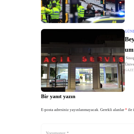
GÜN
Bey
um
Sinop
Ünive
GAZE
Ö.Ö'n
Bir yanıt yazın
E-posta adresiniz yayınlanmayacak.
Gerekli alanlar
*
ile 