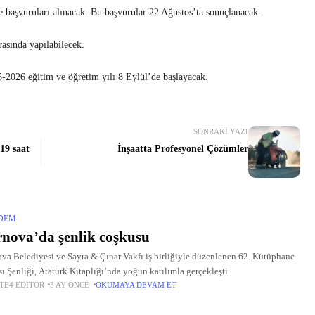
me başvuruları alınacak. Bu başvurular 22 Ağustos’ta sonuçlanacak.
arasında yapılabilecek.
5-2026 eğitim ve öğretim yılı 8 Eylül’de başlayacak.
SONRAKI YAZI
19 saat
İnşaatta Profesyonel Çözümler
DEM
nova’da şenlik coşkusu
va Belediyesi ve Sayra & Çınar Vakfı iş birliğiyle düzenlenen 62. Kütüphane
sı Şenliği, Atatürk Kitaplığı’nda yoğun katılımla gerçekleşti.
TE4 EDITÖR
3 AY ÖNCE
OKUMAYA DEVAM ET