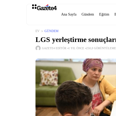
Ana Sayfa
Gündem
Eğitim
EV
GÜNDEM
LGS yerleştirme sonuçlar
GAZETE4 EDITÖR
1 YIL ÖNCE
250,0 GÖRÜNTÜLEME