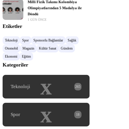
Milli Fizik Takımı Kolombiya
Olimpiyatlarından 5 Madalya ile
Döndü
1 GÜN ÖNCE
Etiketler
Teknoloji
Spor
Sponsorlu Bağlantılar
Sağlık
Otomobil
Magazin
Kültür Sanat
Gündem
Ekonomi
Eğitim
Kategoriler
x
Teknoloji
265
x
Spor
18