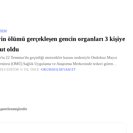
DEM
in ölümü gerçekleşen gencin organları 3 kişiye
ut oldu
'ta 22 Temmuz'da geçirdiği motosiklet kazası nedeniyle Ondokuz Mayıs
rsitesi (OMÜ) Sağlık Uygulama ve Araştırma Merkezinde tedavi gören
TE4 EDITÖR
1 YIL ÖNCE
OKUMAYA DEVAM ET
ün beyin ölümü gerçekleşti. Bunun üzerine hastanenin Organ ve Doku
işaretlenmişlerdir