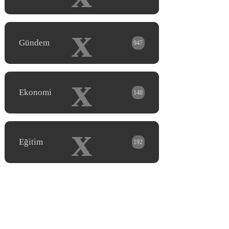
x
Gündem
947
x
Ekonomi
148
x
Eğitim
192