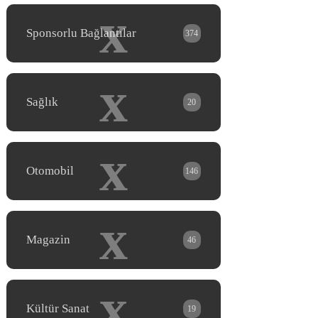
x
Sponsorlu Bağlantılar
374
x
Sağlık
20
x
Otomobil
146
x
Magazin
46
x
Kültür Sanat
19