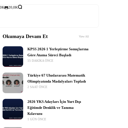
,0K
20,0K
Okumaya Devam Et
View All
KPSS 2026 1 Yerleştirme Sonuçlarına
Göre Atama Süreci Başladı
55 DAKIKA ÖNCE
Türkiye 67 Uluslararası Matematik
Olimpiyatında Madalyaları Topladı
2 SAAT ÖNCE
2026 YKS Adayları İçin Yurt Dışı
Eğitimde Denklik ve Tanıma
Kılavuzu
1 GÜN ÖNCE