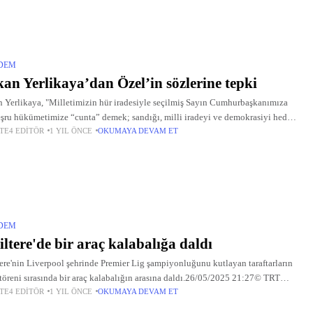
DEM
an Yerlikaya’dan Özel’in sözlerine tepki
 Yerlikaya, "Milletimizin hür iradesiyle seçilmiş Sayın Cumhurbaşkanımıza
şru hükümetimize “cunta” demek; sandığı, milli iradeyi ve demokrasiyi hedef
TE4 EDITÖR
1 YIL ÖNCE
OKUMAYA DEVAM ET
tır. “Cunta yönetimi” iftirası, Türkiye’yi yurtdışına şikayet etme alışkanlığının
ezahürüdür.
DEM
iltere'de bir araç kalabalığa daldı
tere'nin Liverpool şehrinde Premier Lig şampiyonluğunu kutlayan taraftarların
 töreni sırasında bir araç kalabalığın arasına daldı.26/05/2025 21:27© TRT
TE4 EDITÖR
1 YIL ÖNCE
OKUMAYA DEVAM ET
ER