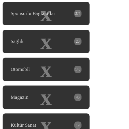
x
Sponsorlu Bağlantılar
374
x
Sağlık
20
x
Otomobil
146
x
Magazin
46
x
Kültür Sanat
19