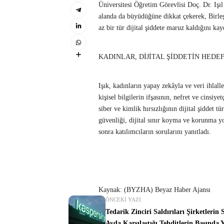
Üniversitesi Öğretim Görevlisi Doç. Dr. Işıl 
alanda da büyüdüğüne dikkat çekerek, Birleş
az bir tür dijital şiddete maruz kaldığını kay
KADINLAR, DİJİTAL ŞİDDETİN HEDE
Işık, kadınların yapay zekâyla ve veri ihlall
kişisel bilgilerin ifşasının, nefret ve cins
siber ve kimlik hırsızlığının dijital şiddet t
güvenliği, dijital sınır koyma ve korunma yo
sonra katılımcıların sorularını yanıtladı.
Kaynak: (BYZHA) Beyaz Haber Ajansı
ÖNCEKI YAZI
Tedarik Zinciri Saldırıları Şirketlerin 
Ayda Karşılaştığı Tehditlerin Başında Y