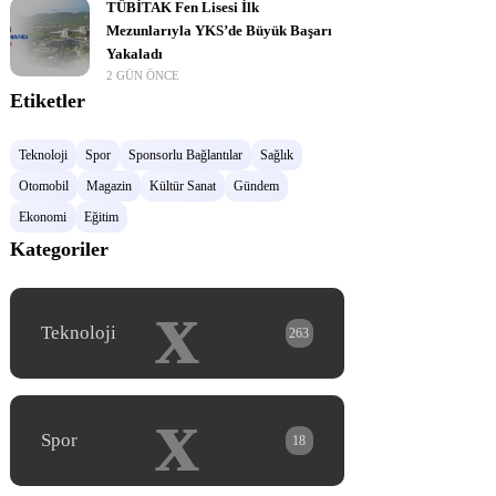
TÜBİTAK Fen Lisesi İlk
Mezunlarıyla YKS’de Büyük Başarı
Yakaladı
2 GÜN ÖNCE
Etiketler
Teknoloji
Spor
Sponsorlu Bağlantılar
Sağlık
Otomobil
Magazin
Kültür Sanat
Gündem
Ekonomi
Eğitim
Kategoriler
x
Teknoloji
263
x
Spor
18