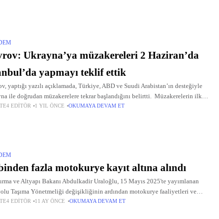
DEM
rov: Ukrayna’ya müzakereleri 2 Haziran’da
anbul’da yapmayı teklif ettik
v, yaptığı yazılı açıklamada, Türkiye, ABD ve Suudi Arabistan’ın desteğiyle
na ile doğrudan müzakerelere tekrar başlandığını belirtti. Müzakerelerin ilk
TE4 EDITÖR
1 YIL ÖNCE
OKUMAYA DEVAM ET
un, İstanbul’da 16 Mayıs’ta gerçekleştiğini anımsatan Lavrov, orada varılan
DEM
binden fazla motokurye kayıt altına alındı
ırma ve Altyapı Bakanı Abdulkadir Uraloğlu, 15 Mayıs 2025'te yayımlanan
olu Taşıma Yönetmeliği değişikliğinin ardından motokurye faaliyetleri ve
TE4 EDITÖR
11 AY ÖNCE
OKUMAYA DEVAM ET
leme sonrasında başlayan yeni döneme ilişkin bilgi verdi. Motokurye
etlerinin