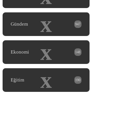
x
Gündem
947
x
Ekonomi
148
x
Eğitim
190