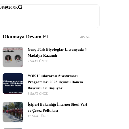
,0K
20,0K
Okumaya Devam Et
View All
Genç Türk Biyologlar Litvanyada 4
Madalya Kazandı
7 SAAT ÖNCE
YÖK Uluslararası Araştırmacı
Programları 2026 Üçüncü Dönem
Başvuruları Başlıyor
8 SAAT ÖNCE
İçişleri Bakanlığı İnternet Sitesi Veri
ve Çerez Politikası
17 SAAT ÖNCE