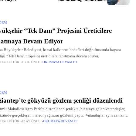
DEM
ükşehir “Tek Dam” Projesini Üreticilere
latmaya Devam Ediyor
a Büyükşehir Belediyesi, kırsal kalkınma hedefleri doğrultusunda hayata
diği “Tek Dam” projesini üreticilere tanıtmaya devam ediyor.
TE4 EDITÖR
1 YIL ÖNCE
OKUMAYA DEVAM ET
DEM
iantep’te gökyüzü gözlem şenliği düzenlendi
imli Mahallesi Agro Park'ta düzenlenen şenlikte, bir araya gelen vatandaşlar,
zünde gerçekleşen meteor yağmuru gözlemi yaptı. Vatandaşlar aynı zamanda
TE4 EDITÖR
12 AY ÖNCE
OKUMAYA DEVAM ET
kopla Satürn, Jüpiter ve Ay'ı gözlemledi. Etkinlikte konuşan