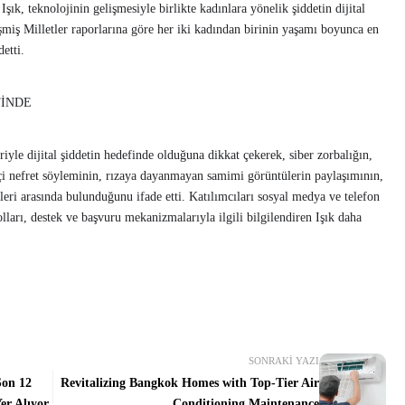
Işık, teknolojinin gelişmesiyle birlikte kadınlara yönelik şiddetin dijital
miş Milletler raporlarına göre her iki kadından birinin yaşamı boyunca en
detti.
FİNDE
eriyle dijital şiddetin hedefinde olduğuna dikkat çekerek, siber zorbalığın,
iyetçi nefret söyleminin, rızaya dayanmayan samimi görüntülerin paylaşımının,
ürleri arasında bulunduğunu ifade etti. Katılımcıları sosyal medya ve telefon
lları, destek ve başvuru mekanizmalarıyla ilgili bilgilendiren Işık daha
SONRAKI YAZI
Son 12
Revitalizing Bangkok Homes with Top-Tier Air
er Alıyor
Conditioning Maintenance