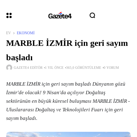
EV
EKONOMI
MARBLE İZMİR için geri sayım
başladı
GAZETE4 EDITÖR
1 YIL ÖNCE
365,0 GÖRÜNTÜLEME
0 YORUM
MARBLE İZMİR için geri sayım başladı Dünyanın gözü
İzmir'de olacak! 9 Nisan'da açılıyor Doğaltaş
sektörünün en büyük küresel buluşması MARBLE İZMİR -
Uluslararası Doğaltaş ve Teknolojileri Fuarı için geri
sayım başladı.