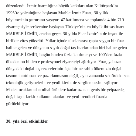
düzenlendi. İzmir fuarcılığına büyük katkıları olan Kültürpark’ta
1995’te yolculuğuna başlayan Marble İzmir Fuarı, 30 yıllık
büyümesinin gururunu yaşıyor. 47 katılımcısı ve toplamda 4 bin 719
ziyaretçisiyle serüvenine başlayan Türkiye’nin en büyük ihtisas fuarı
MARBLE İZMİR, aradan geçen 30 yılda Fuar İzmir’in de inşası ile
birlikte vites yükseltti. Yıllar içinde uluslararası çapta saygın bir fuar
haline gelen ve dünyanın sayılı doğal taş fuarlarından biri haline gelen
MARBLE İZMİR, bugün binden fazla katılımcıyı ve 100’den fazla
ülkeden on binlerce profesyonel ziyaretçiyi ağırlıyor. Fuar, yalnızca
dünyadaki doğal taş rezervlerinin üçte birine sahip ülkemizin doğal
taşının tanıtılması ve pazarlanmasını değil, aynı zamanda sektördeki son
teknolojik gelişmelerin ve yeniliklerin de sergilenmesini sağlıyor.
Maden ocaklarından nihai ürünlere kadar uzanan geniş bir yelpazede,
doğal taşın farklı kullanım alanları ve yeni trendleri fuarda
görülebiliyor.
30. yıla özel etkinlikler