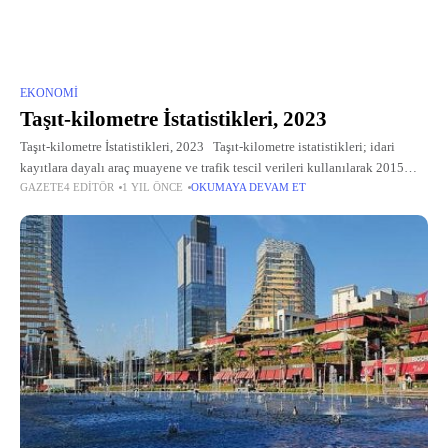
EKONOMI
Taşıt-kilometre İstatistikleri, 2023
Taşıt-kilometre İstatistikleri, 2023 Taşıt-kilometre istatistikleri; idari
kayıtlara dayalı araç muayene ve trafik tescil verileri kullanılarak 2015
GAZETE4 EDITÖR
1 YIL ÖNCE
OKUMAYA DEVAM ET
referans yılından itibaren kamuoyuna sunulmaktadır.