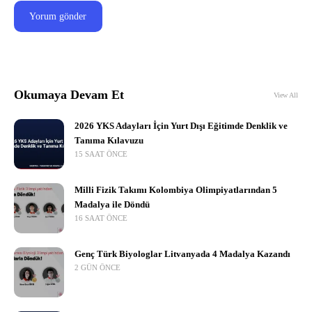
Okumaya Devam Et
View All
2026 YKS Adayları İçin Yurt Dışı Eğitimde Denklik ve
Tanıma Kılavuzu
15 SAAT ÖNCE
Milli Fizik Takımı Kolombiya Olimpiyatlarından 5
Madalya ile Döndü
16 SAAT ÖNCE
Genç Türk Biyologlar Litvanyada 4 Madalya Kazandı
2 GÜN ÖNCE