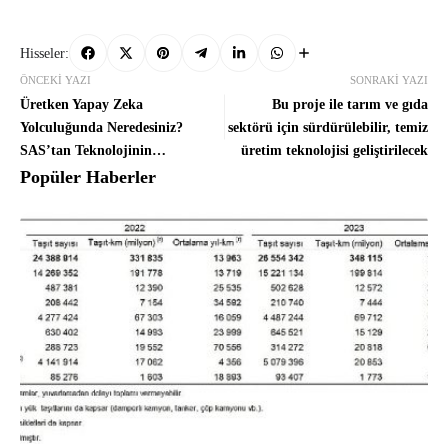
Hisseler:
ÖNCEKI YAZI
SONRAKI YAZI
Üretken Yapay Zeka
Bu proje ile tarım ve gıda
Yolculuğunda Neredesiniz?
sektörü için sürdürülebilir, temiz
SAS’tan Teknolojinin
üretim teknolojisi geliştirilecek
Potansiyelini Açığa Çıkaran Yeni
Popüler Haberler
İnteraktif Uygulama