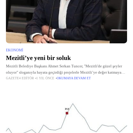
EKONOMI
Mezitli’ye yeni bir soluk
Mezitli Belediye Başkanı Ahmet Serkan Tuncer, "Mezitli'de güzel şeyler
oluyor" sloganıyla hayata geçirdiği projelerle Mezitli’ye değer katmaya
GAZETE4 EDITÖR
1 YIL ÖNCE
OKUMAYA DEVAM ET
devam ediyor.