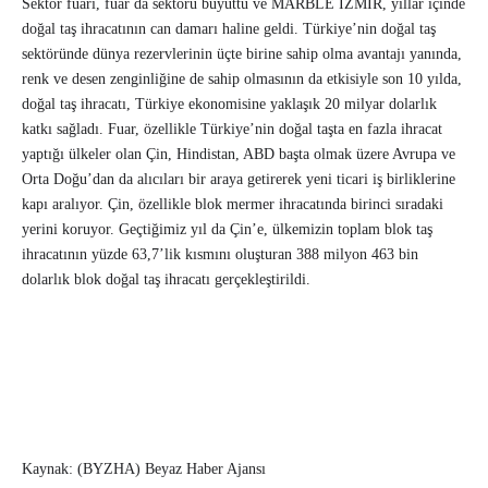
Sektör fuarı, fuar da sektörü büyüttü ve MARBLE İZMİR, yıllar içinde
doğal taş ihracatının can damarı haline geldi. Türkiye’nin doğal taş
sektöründe dünya rezervlerinin üçte birine sahip olma avantajı yanında,
renk ve desen zenginliğine de sahip olmasının da etkisiyle son 10 yılda,
doğal taş ihracatı, Türkiye ekonomisine yaklaşık 20 milyar dolarlık
katkı sağladı. Fuar, özellikle Türkiye’nin doğal taşta en fazla ihracat
yaptığı ülkeler olan Çin, Hindistan, ABD başta olmak üzere Avrupa ve
Orta Doğu’dan da alıcıları bir araya getirerek yeni ticari iş birliklerine
kapı aralıyor. Çin, özellikle blok mermer ihracatında birinci sıradaki
yerini koruyor. Geçtiğimiz yıl da Çin’e, ülkemizin toplam blok taş
ihracatının yüzde 63,7’lik kısmını oluşturan 388 milyon 463 bin
dolarlık blok doğal taş ihracatı gerçekleştirildi.
Kaynak: (BYZHA) Beyaz Haber Ajansı