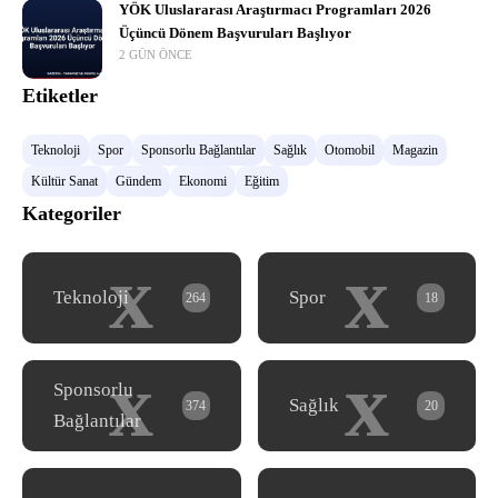
YÖK Uluslararası Araştırmacı Programları 2026
Üçüncü Dönem Başvuruları Başlıyor
2 GÜN ÖNCE
Etiketler
Teknoloji
Spor
Sponsorlu Bağlantılar
Sağlık
Otomobil
Magazin
Kültür Sanat
Gündem
Ekonomi
Eğitim
Kategoriler
x
x
Teknoloji
Spor
264
18
x
x
Sponsorlu
Sağlık
374
20
Bağlantılar