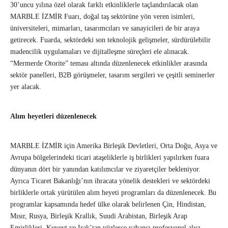
30’uncu yılına özel olarak farklı etkinliklerle taçlandırılacak olan
MARBLE İZMİR Fuarı, doğal taş sektörüne yön veren isimleri,
üniversiteleri, mimarları, tasarımcıları ve sanayicileri de bir araya
getirecek. Fuarda, sektördeki son teknolojik gelişmeler, sürdürülebilir
madencilik uygulamaları ve dijitalleşme süreçleri ele alınacak.
“Mermerde Otorite” teması altında düzenlenecek etkinlikler arasında
sektör panelleri, B2B görüşmeler, tasarım sergileri ve çeşitli seminerler
yer alacak.
Alım heyetleri düzenlenecek
MARBLE İZMİR için Amerika Birleşik Devletleri, Orta Doğu, Asya ve
Avrupa bölgelerindeki ticari ataşeliklerle iş birlikleri yapılırken fuara
dünyanın dört bir yanından katılımcılar ve ziyaretçiler bekleniyor.
Ayrıca Ticaret Bakanlığı’nın ihracata yönelik destekleri ve sektördeki
birliklerle ortak yürütülen alım heyeti programları da düzenlenecek. Bu
programlar kapsamında hedef ülke olarak belirlenen Çin, Hindistan,
Mısır, Rusya, Birleşik Krallık, Suudi Arabistan, Birleşik Arap
Emirlikleri, Kuveyt ve Irak’tan yüzlerce yabancı profesyonel alıcı