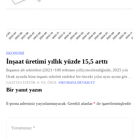
EKONOMI
İnşaat üretimi yıllık yüzde 15,5 arttı
İnşaatın alt sektörleri (2021=100 referans yıllı) incelendiğinde, 2025 yılı
Ocak ayında bina inşaatı sektörü endeksi bir önceki yılın aynı ayına göre
GAZETE4 EDITÖR
1 YIL ÖNCE
OKUMAYA DEVAM ET
%18,2 arttı, bina dışı yapıların inşaatı sektörü endeksi %12,3
Bir yanıt yazın
E-posta adresiniz yayınlanmayacak.
Gerekli alanlar
*
ile işaretlenmişlerdir