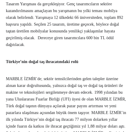
Tasarım Yarışması da gerçekleşiyor. Genç tasarımcıların sektöre
kazandırılmasını amaçlayan bu yarışmanın bu yılki teması mobilya
olarak belirlendi. Yarışmaya 12 ülkedeki 66 üniversiteden, toplam 892
başvuru yapıldı. Seçilen 25 tasarım, üretime geçecek, böylece doğal
taştan üretilen mobilyalar konusunda yenilikçi yaklaşımlar hayata
geçirilmiş olacak. Dereceye giren tasarımcılara 600 bin TL ödül
dağıtılacak.
Türkiye’nin doğal taş ihracatındaki rolü
MARBLE İZMİR’de; sektör temsilcilerinden gelen talepler üzerine
alınan karar doğrultusunda, yalnızca doğal taş ve doğal taş ürünleri ile
makine ve teknolojileri sergilenmeye devam edecek. 1998 yılından bu
yana Uluslararası Fuarlar Birliği (UFI) üyesi de olan MARBLE İZMİR,
Türk doğal taşının dünyaya açılarak pazar payını artırması ve yeni
pazarlara ulaşılması açısından büyük önem taşıyor. MARBLE İZMİR’in
ilk yılında Türkiye’nin doğal taş ihracatı 77 milyon dolarken yıllar
içinde fuarın da katkısı ile ihracat geçtiğimiz yıl 1,88 milyar doları aştı.