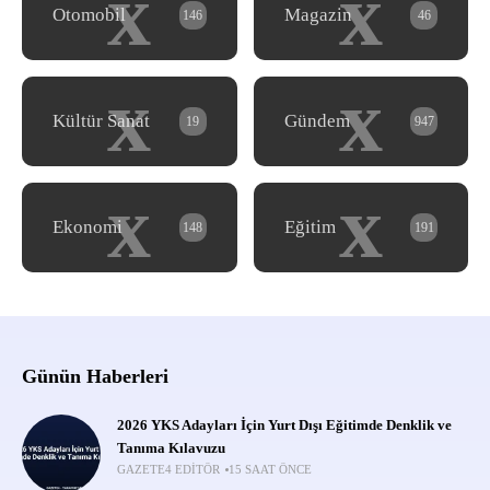
x
x
Otomobil
Magazin
146
46
x
x
Kültür Sanat
Gündem
19
947
x
x
Ekonomi
Eğitim
148
191
Günün Haberleri
2026 YKS Adayları İçin Yurt Dışı Eğitimde Denklik ve
Tanıma Kılavuzu
GAZETE4 EDITÖR
15 SAAT ÖNCE