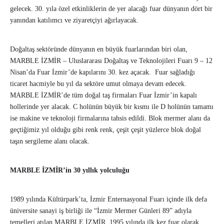
gelecek. 30. yıla özel etkinliklerin de yer alacağı fuar dünyanın dört bir
yanından katılımcı ve ziyaretçiyi ağırlayacak.
Doğaltaş sektöründe dünyanın en büyük fuarlarından biri olan,
MARBLE İZMİR – Uluslararası Doğaltaş ve Teknolojileri Fuarı 9 – 12
Nisan’da Fuar İzmir’de kapılarını 30. kez açacak. Fuar sağladığı
ticaret hacmiyle bu yıl da sektöre umut olmaya devam edecek.
MARBLE İZMİR’de tüm doğal taş firmaları Fuar İzmir’in kapalı
hollerinde yer alacak. C holünün büyük bir kısmı ile D holünün tamamı
ise makine ve teknoloji firmalarına tahsis edildi. Blok mermer alanı da
geçtiğimiz yıl olduğu gibi renk renk, çeşit çeşit yüzlerce blok doğal
taşın sergileme alanı olacak.
MARBLE İZMİR’in 30 yıllık yolculuğu
1989 yılında Kültürpark’ta, İzmir Enternasyonal Fuarı içinde ilk defa
üniversite sanayi iş birliği ile “İzmir Mermer Günleri 89” adıyla
temelleri atılan MARBLE İZMİR, 1995 yılında ilk kez fuar olarak