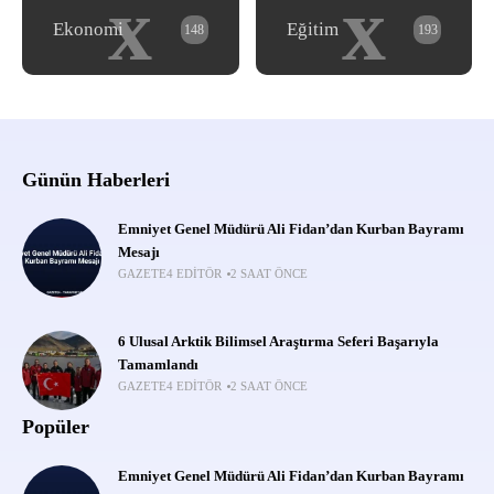
x
x
Ekonomi
Eğitim
148
193
Günün Haberleri
Emniyet Genel Müdürü Ali Fidan’dan Kurban Bayramı
Mesajı
GAZETE4 EDITÖR
2 SAAT ÖNCE
6 Ulusal Arktik Bilimsel Araştırma Seferi Başarıyla
Tamamlandı
GAZETE4 EDITÖR
2 SAAT ÖNCE
Popüler
Emniyet Genel Müdürü Ali Fidan’dan Kurban Bayramı