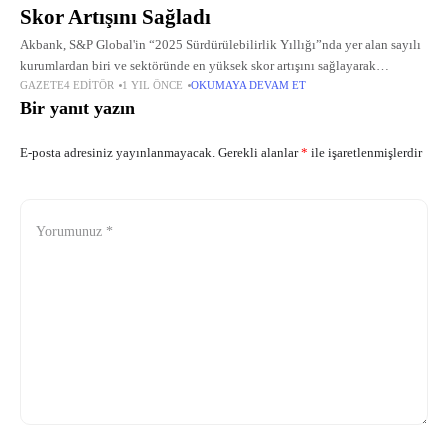
Skor Artışını Sağladı
Akbank, S&P Global'in “2025 Sürdürülebilirlik Yıllığı”nda yer alan sayılı
kurumlardan biri ve sektöründe en yüksek skor artışını sağlayarak
GAZETE4 EDITÖR
1 YIL ÖNCE
OKUMAYA DEVAM ET
“Industry Mover” unvanını kazanan tek Türk bankası oldu.
Bir yanıt yazın
E-posta adresiniz yayınlanmayacak.
Gerekli alanlar
*
ile işaretlenmişlerdir