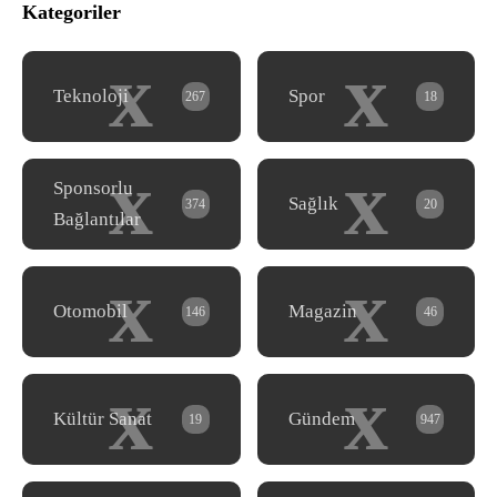
Kategoriler
x
x
Teknoloji
Spor
267
18
x
x
Sponsorlu
Sağlık
374
20
Bağlantılar
x
x
Otomobil
Magazin
146
46
x
x
Kültür Sanat
Gündem
19
947