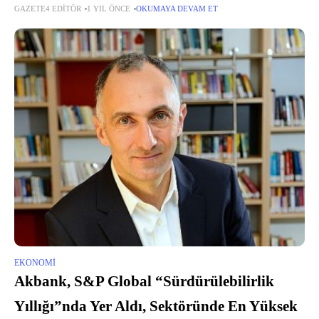
GAZETE4 EDITÖR
1 YIL ÖNCE
OKUMAYA DEVAM ET
aynı kaldı.
EKONOMI
Akbank, S&P Global “Sürdürülebilirlik
Yıllığı”nda Yer Aldı, Sektöründe En Yüksek