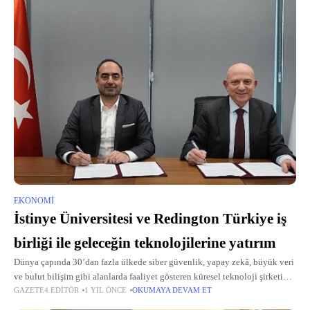
EKONOMI
İstinye Üniversitesi ve Redington Türkiye iş
birliği ile geleceğin teknolojilerine yatırım
Dünya çapında 30’dan fazla ülkede siber güvenlik, yapay zekâ, büyük veri
ve bulut bilişim gibi alanlarda faaliyet gösteren küresel teknoloji şirketi
GAZETE4 EDITÖR
1 YIL ÖNCE
OKUMAYA DEVAM ET
Redington Türkiye ve İstinye Üniversitesi iş birliklerini genişleterek
markalı