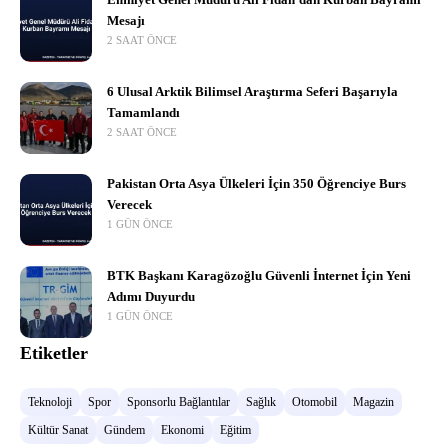
Emniyet Genel Müdürü Ali Fidan’dan Kurban Bayramı
Mesajı
2 SAAT ÖNCE
6 Ulusal Arktik Bilimsel Araştırma Seferi Başarıyla
Tamamlandı
2 SAAT ÖNCE
Pakistan Orta Asya Ülkeleri İçin 350 Öğrenciye Burs
Verecek
1 GÜN ÖNCE
BTK Başkanı Karagözoğlu Güvenli İnternet İçin Yeni
Adımı Duyurdu
1 GÜN ÖNCE
Etiketler
Teknoloji
Spor
Sponsorlu Bağlantılar
Sağlık
Otomobil
Magazin
Kültür Sanat
Gündem
Ekonomi
Eğitim