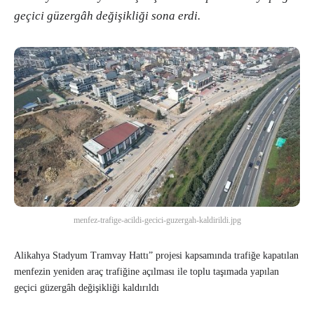
geçici güzergâh değişikliği sona erdi.
menfez-trafige-acildi-gecici-guzergah-kaldirildi.jpg
Alikahya Stadyum Tramvay Hattı” projesi kapsamında trafiğe kapatılan
menfezin yeniden araç trafiğine açılması ile toplu taşımada yapılan
geçici güzergâh değişikliği kaldırıldı