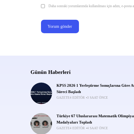
Daha sonraki yorumlarımda kullanılması için adım, e-posta ad
Günün Haberleri
KPSS 2026 1 Yerleştirme Sonuçlarına Göre 
Süreci Başladı
GAZETE4 EDITÖR
3 SAAT ÖNCE
Türkiye 67 Uluslararası Matematik Olimpiya
Madalyaları Topladı
GAZETE4 EDITÖR
4 SAAT ÖNCE