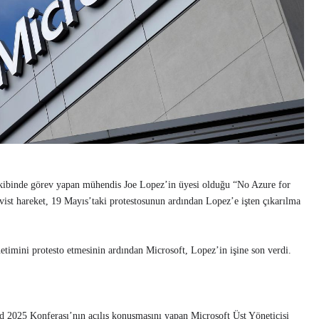
ekibinde görev yapan mühendis Joe Lopez’in üyesi olduğu “No Azure for
vist hareket, 19 Mayıs’taki protestosunun ardından Lopez’e işten çıkarılma
etimini protesto etmesinin ardından Microsoft, Lopez’in işine son verdi.
d 2025 Konferası’nın açılış konuşmasını yapan Microsoft Üst Yöneticisi