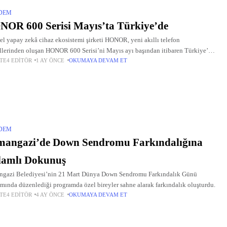
DEM
OR 600 Serisi Mayıs’ta Türkiye’de
el yapay zekâ cihaz ekosistemi şirketi HONOR, yeni akıllı telefon
lerinden oluşan HONOR 600 Serisi’ni Mayıs ayı başından itibaren Türkiye’de
TE4 EDITÖR
1 AY ÖNCE
OKUMAYA DEVAM ET
a sunmaya hazırlanıyor.
DEM
mangazi’de Down Sendromu Farkındalığına
lamlı Dokunuş
gazi Belediyesi’nin 21 Mart Dünya Down Sendromu Farkındalık Günü
mında düzenlediği programda özel bireyler sahne alarak farkındalık oluşturdu.
TE4 EDITÖR
4 AY ÖNCE
OKUMAYA DEVAM ET