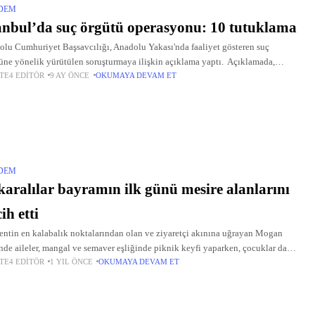
DEM
anbul’da suç örgütü operasyonu: 10 tutuklama
lu Cumhuriyet Başsavcılığı, Anadolu Yakası'nda faaliyet gösteren suç
üne yönelik yürütülen soruşturmaya ilişkin açıklama yaptı. Açıklamada,
TE4 EDITÖR
9 AY ÖNCE
OKUMAYA DEVAM ET
ülen çalışmalar neticesinde, "nitelikli yağma", "kişiyi hürriyetinden yoksun
, "silahla tehdit" ve
DEM
aralılar bayramın ilk günü mesire alanlarını
cih etti
ntin en kalabalık noktalarından olan ve ziyaretçi akınına uğrayan Mogan
nde aileler, mangal ve semaver eşliğinde piknik keyfi yaparken, çocuklar da
TE4 EDITÖR
1 YIL ÖNCE
OKUMAYA DEVAM ET
parklarında vakit geçirdi. Vatandaşların bazıları ağaç