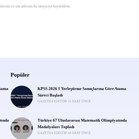
resim ve site adresim bu tarayıcıya kaydedilsin.
Popüler
Atama
KPSS 2026 1 Yerleştirme Sonuçlarına Göre Atama
Süreci Başladı
GAZETE4 EDITÖR
3 SAAT ÖNCE
tında
Türkiye 67 Uluslararası Matematik Olimpiyatında
Madalyaları Topladı
GAZETE4 EDITÖR
4 SAAT ÖNCE