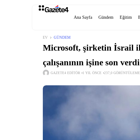
Ana Sayfa
Gündem
Eğitim
EV
GÜNDEM
Microsoft, şirketin İsrail i
çalışanının işine son verdi
GAZETE4 EDITÖR
1 YIL ÖNCE
237,0 GÖRÜNTÜLEME