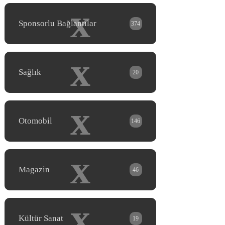
x
Sponsorlu Bağlantılar
374
x
Sağlık
20
x
Otomobil
146
x
Magazin
46
x
Kültür Sanat
19