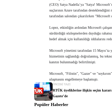
(CEO) Satya Nadella’ya “Satya! Microsoft’un
suçlarının Azure tarafından desteklendiğini
tarafından salondan çıkarılırken “Microsoft 
Lopez, etkinliğin ardından Microsoft çalışan
sürdürdüğü sözleşmelerden duyduğu rahatsızlı
hedef almak için kullanıldığı iddialarını re
Microsoft yönetimi tarafından 15 Mayıs’ta 
hizmetinin sağlandığı doğrulanmış, bu teknol
kanıtın bulunmadığı belirtilmişti.
Microsoft, “Filistin”, “Gazze” ve “soykırım” 
ulaşmasını engellemeye başlamıştı.
ÖNCEKI YAZI
RTÜK üyeliklerine ilişkin seçim karar
Gazete’de
Popüler Haberler