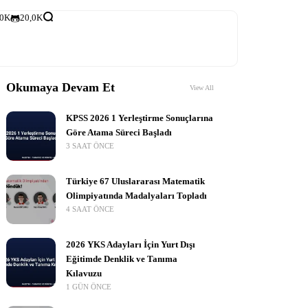
,0K
20,0K
Okumaya Devam Et
View All
KPSS 2026 1 Yerleştirme Sonuçlarına
Göre Atama Süreci Başladı
3 SAAT ÖNCE
Türkiye 67 Uluslararası Matematik
Olimpiyatında Madalyaları Topladı
4 SAAT ÖNCE
2026 YKS Adayları İçin Yurt Dışı
Eğitimde Denklik ve Tanıma
Kılavuzu
1 GÜN ÖNCE