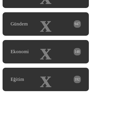
x
Gündem
947
x
Ekonomi
148
x
Eğitim
192