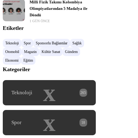
Milli Fizik Takımı Kolombiya
Olimpiyatlarından 5 Madalya ile
Döndü
1 GÜN ÖNCE
Etiketler
Teknoloji
Spor
Sponsorlu Bağlantılar
Sağlık
Otomobil
Magazin
Kültür Sanat
Gündem
Ekonomi
Eğitim
Kategoriler
x
Teknoloji
265
x
Spor
18