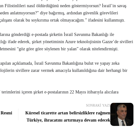
 Filistinlileri nasıl öldürdüğünü neden göstermiyorsun? İsrail’in savaş
 neden anlatmıyorsun?” diye bağırmış, ardından güvenlik görevlileri
çalışanı olarak bu soykırıma ortak olmayacağım.” ifadesini kullanmıştı.
larına gönderdiği e-postada şirketin İsrail Savunma Bakanlığı ile
ğı ifade ederek, şirket yönetiminin Azure teknolojisinin Gazze’de sivilleri
ddetmesini “göz göre göre söylenen bir yalan” olarak nitelendirmişti.
yapılan açıklamada, İsrail Savunma Bakanlığına bulut ve yapay zeka
ojilerin sivillere zarar vermek amacıyla kullanıldığına dair herhangi bir
terimlerini içeren şirket e-postalarının 22 Mayıs itibarıyla alıcılara
SONRAKI YAZI
ı Resmi
Küresel ticarette artan belirsizliklere rağmen
Türkiye, ihracatını artırmaya devam edecek