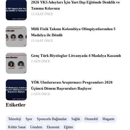
2026 YKS Adayları İçin Yurt Dışı Eğitimde Denklik ve
Tanıma Kılavuzu
13 SAAT ÖNCE
Milli Fizik Takımı Kolombiya Olimpiyatlarından 5
Madalya ile Döndü
13 SAAT ÖNCE
Genç Türk Biyologlar Litvanyada 4 Madalya Kazandı
2 GÜN ÖNCE
YÖK Uluslararası Araştırmacı Programları 2026
Üçüncü Dönem Başvuruları Başlıyor
2 GÜN ÖNCE
Etiketler
Teknoloji
Spor
Sponsorlu Bağlantılar
Sağlık
Otomobil
Magazin
Kültür Sanat
Gündem
Ekonomi
Eğitim