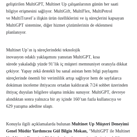
geliştirilen MultiGPT, Multinet Up çalışanlarının günün her saati
bilgiye erişmesini sağlıyor. MultiGift, MultiFlex, MultiPetrol
ve MultiTravel’a ilişkin ürün özelliklerini ve iş süreçlerini kapsayan
MultiGPT sistemine, diğer hizmet çözümlerinin de eklenmesi
planlanıyor.
Multinet Up’ın iş süreçlerindeki teknolojik
inovasyon odaklı yaklaşımını yansıtan MultiGPT, kısa
sürede yakaladığı yüzde 91’lik iç müşteri memnuniyet oranıyla dikkat
çekiyor. Yapay zekâ destekli bu sanal asistan hem bilgi paylaşımı
süreçlerinde önemli bir verimlilik artışı sağlıyor hem de sayfalarca
doküman inceleme ihtiyacını ortadan kaldırarak 7/24 sohbet üzerinden
ihtiyaç duyulan bilgilere ulaşma imkânı sunuyor. MultiGPT, devreye
alındıktan sonra yalnızca bir ay içinde 160’tan fazla kullanıcıya ve
629 yazışma adedine ulaştı.
Konuyla ilgili açıklamalarda bulunan
Multinet Up Müşteri Deneyimi
Genel Müdür Yardımcısı Gül Bilgin Mokan,
“MultiGPT ile Multinet