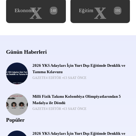
x
x
Ekonomi
Eğitim
148
191
Günün Haberleri
2026 YKS Adayları İçin Yurt Dışı Eğitimde Denklik ve
Tanıma Kılavuzu
GAZETE4 EDITÖR
13 SAAT ÖNCE
Milli Fizik Takımı Kolombiya Olimpiyatlarından 5
Madalya ile Döndü
GAZETE4 EDITÖR
13 SAAT ÖNCE
Popüler
2026 YKS Adayları İçin Yurt Dışı Eğitimde Denklik ve