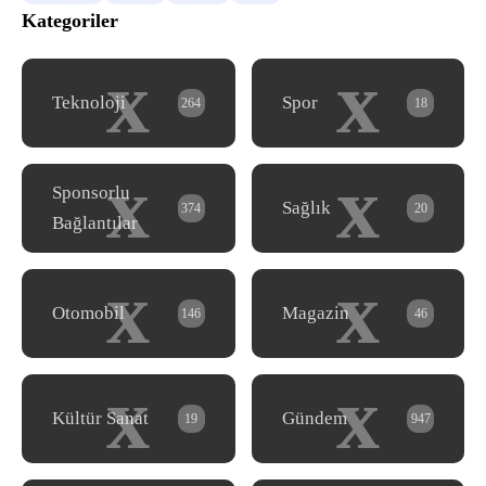
Kategoriler
x
x
Teknoloji
Spor
264
18
x
x
Sponsorlu
Sağlık
374
20
Bağlantılar
x
x
Otomobil
Magazin
146
46
x
x
Kültür Sanat
Gündem
19
947