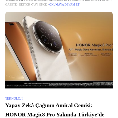
GAZETE4 EDITÖR
7 AY ÖNCE
OKUMAYA DEVAM ET
Şirketleri listesinde 28.
TEKNOLOJI
Yapay Zekâ Çağının Amiral Gemisi:
HONOR Magic8 Pro Yakında Türkiye’de