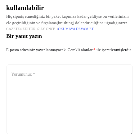
kullanılabilir
Hiç sipariş etmediğiniz bir paket kapınıza kadar geldiyse bu verilerinizin
ele geçirildiğinin ve fırçalama(brushing) dolandırıcılığına uğradığınızın
GAZETE4 EDITÖR
7 AY ÖNCE
OKUMAYA DEVAM ET
bir işareti olabilir.
Bir yanıt yazın
E-posta adresiniz yayınlanmayacak.
Gerekli alanlar
*
ile işaretlenmişlerdir