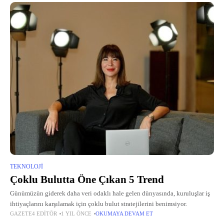
TEKNOLOJI
Çoklu Bulutta Öne Çıkan 5 Trend
Günümüzün giderek daha veri odaklı hale gelen dünyasında, kuruluşlar iş
ihtiyaçlarını karşılamak için çoklu bulut stratejilerini benimsiyor.
GAZETE4 EDITÖR
1 YIL ÖNCE
OKUMAYA DEVAM ET