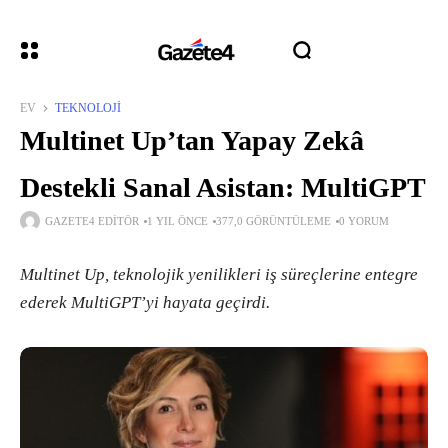
EV
TEKNOLOJI
Multinet Up’tan Yapay Zekâ
Destekli Sanal Asistan: MultiGPT
GAZETE4 EDITÖR
1 YIL ÖNCE
377,0 GÖRÜNTÜLEME
0 YORUM
Multinet Up, teknolojik yenilikleri iş süreçlerine entegre
ederek MultiGPT’yi hayata geçirdi.