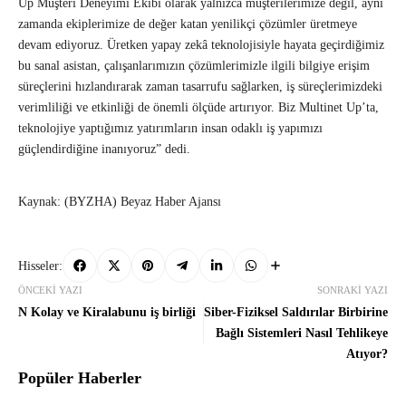
Up Müşteri Deneyimi Ekibi olarak yalnızca müşterilerimize değil, aynı
zamanda ekiplerimize de değer katan yenilikçi çözümler üretmeye
devam ediyoruz. Üretken yapay zekâ teknolojisiyle hayata geçirdiğimiz
bu sanal asistan, çalışanlarımızın çözümlerimizle ilgili bilgiye erişim
süreçlerini hızlandırarak zaman tasarrufu sağlarken, iş süreçlerimizdeki
verimliliği ve etkinliği de önemli ölçüde artırıyor. Biz Multinet Up’ta,
teknolojiye yaptığımız yatırımların insan odaklı iş yapımızı
güçlendirdiğine inanıyoruz” dedi.
Kaynak: (BYZHA) Beyaz Haber Ajansı
Hisseler:
ÖNCEKI YAZI
SONRAKI YAZI
N Kolay ve Kiralabunu iş birliği
Siber-Fiziksel Saldırılar Birbirine
Bağlı Sistemleri Nasıl Tehlikeye
Atıyor?
Popüler Haberler