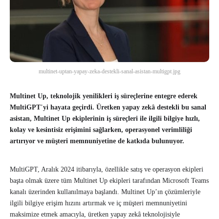
multinet-uptan-yapay-zeka-destekli-sanal-asistan-multigpt.jpg
Multinet Up, teknolojik yenilikleri iş süreçlerine entegre ederek
MultiGPT
’
yi hayata geçirdi. Üretken yapay zekâ destekli bu sanal
asistan, Multinet Up ekiplerinin iş süreçleri ile ilgili bilgiye hızlı,
kolay ve kesintisiz erişimini sağlarken, operasyonel verimliliği
artırıyor ve müşteri memnuniyetine de katkıda bulunuyor.
MultiGPT, Aralık 2024 itibarıyla, özellikle satış ve operasyon ekipleri
başta olmak üzere tüm Multinet Up ekipleri tarafından Microsoft Teams
kanalı üzerinden kullanılmaya başlandı. Multinet Up’ın çözümleriyle
ilgili bilgiye erişim hızını artırmak ve iç müşteri memnuniyetini
maksimize etmek amacıyla, üretken yapay zekâ teknolojisiyle