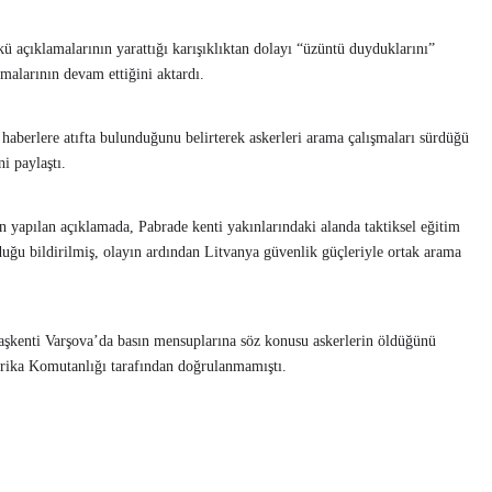
kü açıklamalarının yarattığı karışıklıktan dolayı “üzüntü duyduklarını”
şmalarının devam ettiğini aktardı.
haberlere atıfta bulunduğunu belirterek askerleri arama çalışmaları sürdüğü
i paylaştı.
apılan açıklamada, Pabrade kenti yakınlarındaki alanda taktiksel eğitim
ğu bildirilmiş, olayın ardından Litvanya güvenlik güçleriyle ortak arama
başkenti Varşova’da basın mensuplarına söz konusu askerlerin öldüğünü
ika Komutanlığı tarafından doğrulanmamıştı.