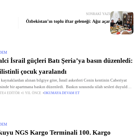
SONRAKI YAZI
Özbekistan’ın toplu iftar geleneği: Ağız açar
DEM
alci İsrail güçleri Batı Şeria’ya basın düzenledi:
ilistinli çocuk yaralandı
 kaynaklardan alınan bilgiye göre, İsrail askerleri Cenin kentinin Caberiyat
sinde bir apartmana baskın düzenledi. Baskın sırasında silah sesleri duyuldu.
TE4 EDITÖR
1 YIL ÖNCE
OKUMAYA DEVAM ET
tin Kızılayından yapılan yazılı açıklamada, Caberiyat bölgesinde
DEM
kuyu NGS Kargo Terminali 100. Kargo