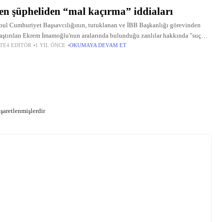
en şüpheliden “mal kaçırma” iddiaları
bul Cumhuriyet Başsavcılığının, tutuklanan ve İBB Başkanlığı görevinden
aştırılan Ekrem İmamoğlu'nun aralarında bulunduğu zanlılar hakkında "suç
TE4 EDITÖR
1 YIL ÖNCE
OKUMAYA DEVAM ET
ü yöneticisi olmak", "suç örgütüne üye olmak", "irtikap", "rüşvet", "nitelikli
ırıcılık", "kişisel verileri
işaretlenmişlerdir