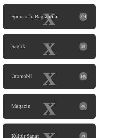
x
Sponsorlu Bağlantılar
374
x
Sağlık
20
x
Otomobil
146
x
Magazin
46
x
Kültür Sanat
19