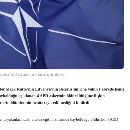
bolan ABD askerlerinin ölümleri teyit edilmedi
er Mark Rutte’nin Litvanya’nın Belarus sınırına yakın Pabrade kenti
kaybolduğu açıklanan 4 ABD askerinin öldürüldüğüne ilişkin
rlerin ölümlerinin henüz teyit edilmediğini bildirdi.
nti yakınlarındaki alanda eğitim sırasında kaybolduğu bildirilen 4 ABD