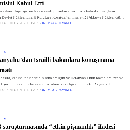
isini Kabul Etti
nin deniz lojistiği, malzeme ve ekipmanların kesintisiz tedarikini sağlıyor
 Devlet Nükleer Enerji Kuruluşu Rosatom’un inşa ettiği Akkuyu Nükleer Güç
TE4 EDITÖR
1 YIL ÖNCE
OKUMAYA DEVAM ET
ali (NGS) sahasında bulunan Doğu Kargo Terminali, limanın devreye
DEM
anyahu’dan İsrailli bakanlara konuşmama
imatı
l basını, kabine toplantısının sona erdiğini ve Netanyahu’nun bakanlara İran ve
elişmeler hakkında konuşmama talimatı verdiğini iddia etti. Siyasi kabine
TE4 EDITÖR
1 YIL ÖNCE
OKUMAYA DEVAM ET
ntısının ardından Netanyahu ve güvenlik kabinesinde yer
DEM
 soruşturmasında “etkin pişmanlık” ifadesi