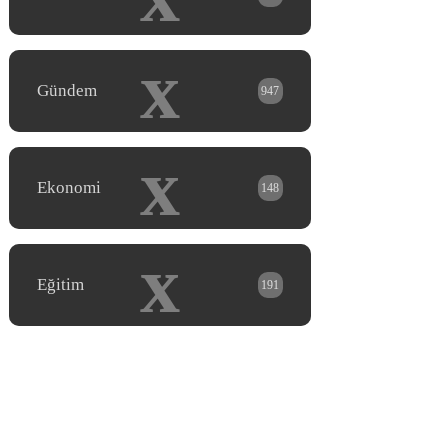
x
Gündem
947
x
Ekonomi
148
x
Eğitim
191