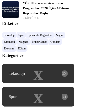
YÖK Uluslararası Araştırmacı
Programları 2026 Üçüncü Dönem
Başvuruları Başlıyor
2 GÜN ÖNCE
Etiketler
Teknoloji
Spor
Sponsorlu Bağlantılar
Sağlık
Otomobil
Magazin
Kültür Sanat
Gündem
Ekonomi
Eğitim
Kategoriler
x
Teknoloji
264
x
Spor
18