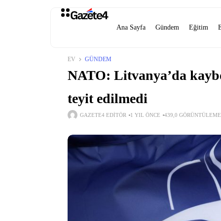
Ana Sayfa
Gündem
Eğitim
EV
GÜNDEM
NATO: Litvanya’da kaybo
teyit edilmedi
GAZETE4 EDITÖR
1 YIL ÖNCE
439,0 GÖRÜNTÜLEME