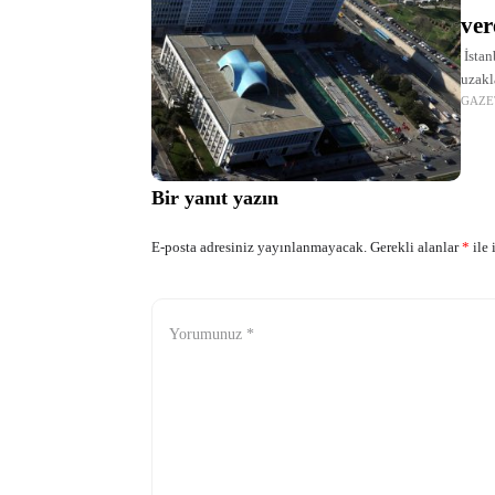
ver
İstan
uzakl
GAZE
örgüt
doland
Bir yanıt yazın
E-posta adresiniz yayınlanmayacak.
Gerekli alanlar
*
ile 