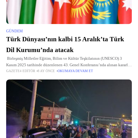
GÜNDEM
Türk Dünyası’nın kalbi 15 Aralık’ta Türk
Dil Kurumu’nda atacak
Birleşmiş Milletler Eğitim, Bilim ve Kültür Teşkilatının (UNESCO) 3
Kasım 2025 tarihinde düzenlenen 43. Genel Konferansı’nda alınan kararla
GAZETE4 EDITÖR
8 AY ÖNCE
OKUMAYA DEVAM ET
Türk dillerinin kadim medeniyet mirası Dünya Türk Dili Ailesi Günü ile