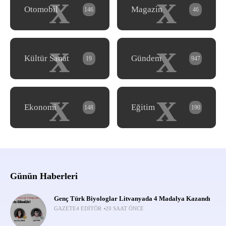
x
x
Otomobil
Magazin
146
46
x
x
Kültür Sanat
Gündem
19
947
x
x
Ekonomi
Eğitim
148
190
Günün Haberleri
Genç Türk Biyologlar Litvanyada 4 Madalya Kazandı
GAZETE4 EDITÖR
20 SAAT ÖNCE