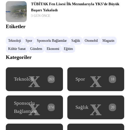
TÜBİTAK Fen Lisesi İlk Mezunlarıyla YKS’de Büyük
Başarı Yakaladı
3 GÜN ÖNCE
Etiketler
Teknoloji
Spor
Sponsorlu Bağlantılar
Sağlık
Otomobil
Magazin
Kültür Sanat
Gündem
Ekonomi
Eğitim
Kategoriler
x
x
Teknoloji
Spor
263
18
x
x
Sponsorlu
Sağlık
374
20
Bağlantılar