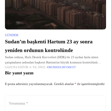
GÜNDEM
Sudan’ın başkenti Hartum 23 ay sonra
yeniden ordunun kontrolünde
Sudan ordusu, Hızlı Destek Kuvvetleri (HDK) ile 23 aydan fazla süren
çatışmaların ardından başkent Hartum'un büyük kısmının kontrolünü
GAZETE4 EDITÖR
1 YIL ÖNCE
OKUMAYA DEVAM ET
sağladı. Doğu Afrika ülkesi Sudan'da yaklaşık iki yıl önce başlayan, ordu
Bir yanıt yazın
ve
E-posta adresiniz yayınlanmayacak.
Gerekli alanlar
*
ile işaretlenmişlerdir