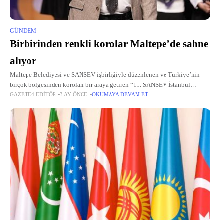
GÜNDEM
Birbirinden renkli korolar Maltepe’de sahne
alıyor
Maltepe Belediyesi ve SANSEV işbirliğiyle düzenlenen ve Türkiye’nin
birçok bölgesinden koroları bir araya getiren “11. SANSEV İstanbul
GAZETE4 EDITÖR
3 AY ÖNCE
OKUMAYA DEVAM ET
Uluslararası Çoksesli Koro Festivali” başladı. 10 Mayıs’a kadar sürecek
festivalde çocuk, gençlik, kadın...