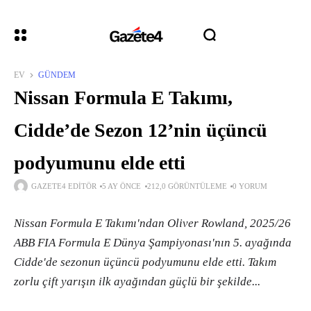
EV
GÜNDEM
Nissan Formula E Takımı,
Cidde’de Sezon 12’nin üçüncü
podyumunu elde etti
GAZETE4 EDITÖR
5 AY ÖNCE
212,0 GÖRÜNTÜLEME
0 YORUM
Nissan Formula E Takımı'ndan Oliver Rowland, 2025/26
ABB FIA Formula E Dünya Şampiyonası'nın 5. ayağında
Cidde'de sezonun üçüncü podyumunu elde etti. Takım
zorlu çift yarışın ilk ayağından güçlü bir şekilde...