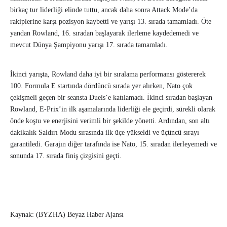
birkaç tur liderliği elinde tuttu, ancak daha sonra Attack Mode’da
rakiplerine karşı pozisyon kaybetti ve yarışı 13. sırada tamamladı. Öte
yandan Rowland, 16. sıradan başlayarak ilerleme kaydedemedi ve
mevcut Dünya Şampiyonu yarışı 17. sırada tamamladı.
İkinci yarışta, Rowland daha iyi bir sıralama performansı göstererek
100. Formula E startında dördüncü sırada yer alırken, Nato çok
çekişmeli geçen bir seansta Duels’e katılamadı. İkinci sıradan başlayan
Rowland, E-Prix’in ilk aşamalarında liderliği ele geçirdi, sürekli olarak
önde koştu ve enerjisini verimli bir şekilde yönetti. Ardından, son altı
dakikalık Saldırı Modu sırasında ilk üçe yükseldi ve üçüncü sırayı
garantiledi. Garajın diğer tarafında ise Nato, 15. sıradan ilerleyemedi ve
sonunda 17. sırada finiş çizgisini geçti.
Kaynak: (BYZHA) Beyaz Haber Ajansı