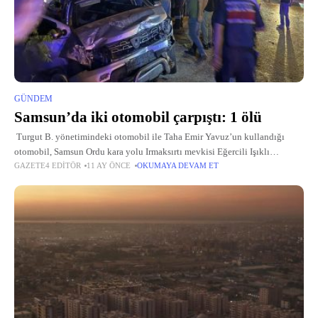
GÜNDEM
Samsun’da iki otomobil çarpıştı: 1 ölü
Turgut B. yönetimindeki otomobil ile Taha Emir Yavuz’un kullandığı
otomobil, Samsun Ordu kara yolu Irmaksırtı mevkisi Eğercili Işıklı
GAZETE4 EDITÖR
11 AY ÖNCE
OKUMAYA DEVAM ET
Kavşak’ta çarpıştı. Yavuz’un kullandığı otomobil, çarpışmanın etkisiyle
devrildi. Kazada sürücü