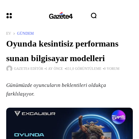
EV
GÜNDEM
Oyunda kesintisiz performans
sunan bilgisayar modelleri
GAZETE4 EDITÖR
1 AY ÖNCE
651,0 GÖRÜNTÜLEME
0 YORUM
Günümüzde oyuncuların beklentileri oldukça
farklılaşıyor.