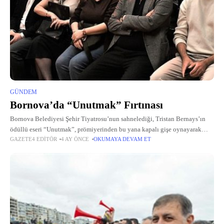
GÜNDEM
Bornova’da “Unutmak” Fırtınası
Bornova Belediyesi Şehir Tiyatrosu’nun sahnelediği, Tristan Bernays’ın
ödüllü eseri “Unutmak”, prömiyerinden bu yana kapalı gişe oynayarak
GAZETE4 EDITÖR
4 AY ÖNCE
OKUMAYA DEVAM ET
tiyatroseverlerden büyük ilgi görüyor.