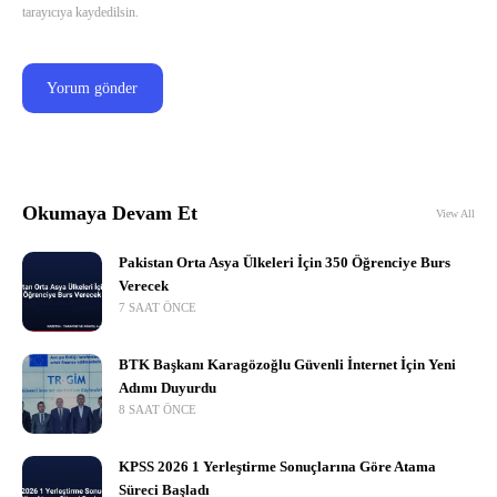
tarayıcıya kaydedilsin.
Okumaya Devam Et
View All
Pakistan Orta Asya Ülkeleri İçin 350 Öğrenciye Burs
Verecek
7 SAAT ÖNCE
BTK Başkanı Karagözoğlu Güvenli İnternet İçin Yeni
Adımı Duyurdu
8 SAAT ÖNCE
KPSS 2026 1 Yerleştirme Sonuçlarına Göre Atama
Süreci Başladı