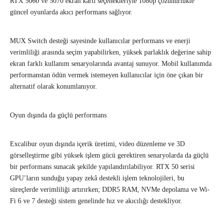
RTX 5060 ve 5070 ekran kartı seçenekleriyle 1080p çözünürlükte
güncel oyunlarda akıcı performans sağlıyor.
MUX Switch desteği sayesinde kullanıcılar performans ve enerji
verimliliği arasında seçim yapabilirken, yüksek parlaklık değerine sahip
ekran farklı kullanım senaryolarında avantaj sunuyor. Mobil kullanımda
performanstan ödün vermek istemeyen kullanıcılar için öne çıkan bir
alternatif olarak konumlanıyor.
Oyun dışında da güçlü performans
Excalibur oyun dışında içerik üretimi, video düzenleme ve 3D
görselleştirme gibi yüksek işlem gücü gerektiren senaryolarda da güçlü
bir performans sunacak şekilde yapılandırılabiliyor. RTX 50 serisi
GPU’ların sunduğu yapay zekâ destekli işlem teknolojileri, bu
süreçlerde verimliliği artırırken; DDR5 RAM, NVMe depolama ve Wi-
Fi 6 ve 7 desteği sistem genelinde hız ve akıcılığı destekliyor.