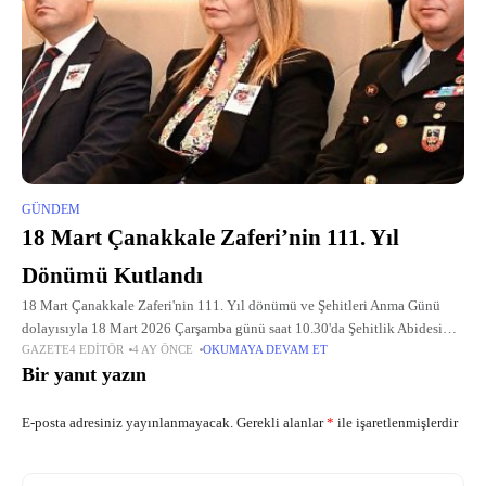
GÜNDEM
18 Mart Çanakkale Zaferi’nin 111. Yıl
Dönümü Kutlandı
18 Mart Çanakkale Zaferi'nin 111. Yıl dönümü ve Şehitleri Anma Günü
dolayısıyla 18 Mart 2026 Çarşamba günü saat 10.30'da Şehitlik Abidesi
GAZETE4 EDITÖR
4 AY ÖNCE
OKUMAYA DEVAM ET
önünde çelenk töreni gerçekleştirildi.
Bir yanıt yazın
E-posta adresiniz yayınlanmayacak.
Gerekli alanlar
*
ile işaretlenmişlerdir