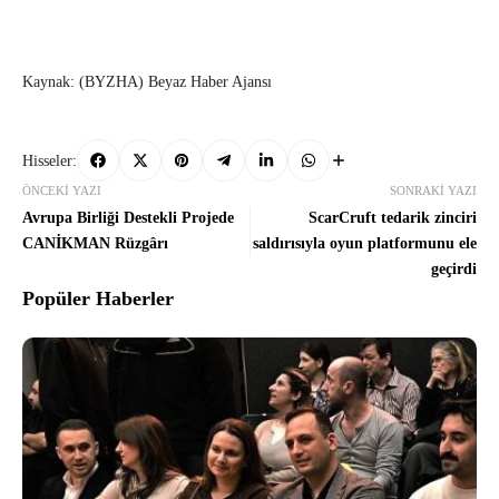
Kaynak: (BYZHA) Beyaz Haber Ajansı
Hisseler:
ÖNCEKI YAZI
SONRAKI YAZI
Avrupa Birliği Destekli Projede
ScarCruft tedarik zinciri
CANİKMAN Rüzgârı
saldırısıyla oyun platformunu ele
geçirdi
Popüler Haberler