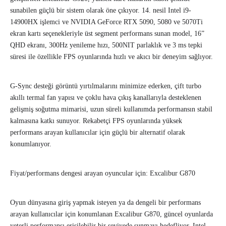
sunabilen güçlü bir sistem olarak öne çıkıyor. 14. nesil Intel i9-
14900HX işlemci ve NVIDIA GeForce RTX 5090, 5080 ve 5070Ti
ekran kartı seçenekleriyle üst segment performans sunan model, 16”
QHD ekranı, 300Hz yenileme hızı, 500NIT parlaklık ve 3 ms tepki
süresi ile özellikle FPS oyunlarında hızlı ve akıcı bir deneyim sağlıyor.
G-Sync desteği görüntü yırtılmalarını minimize ederken, çift turbo
akıllı termal fan yapısı ve çoklu hava çıkış kanallarıyla desteklenen
gelişmiş soğutma mimarisi, uzun süreli kullanımda performansın stabil
kalmasına katkı sunuyor. Rekabetçi FPS oyunlarında yüksek
performans arayan kullanıcılar için güçlü bir alternatif olarak
konumlanıyor.
Fiyat/performans dengesi arayan oyuncular için: Excalibur G870
Oyun dünyasına giriş yapmak isteyen ya da dengeli bir performans
arayan kullanıcılar için konumlanan Excalibur G870, güncel oyunlarda
yeterli performansı erişilebilir bir seviyede sunmayı hedefliyor. Intel