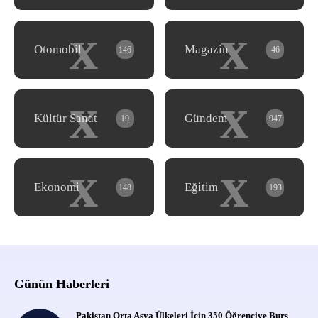
x
x
Otomobil
Magazin
146
46
x
x
Kültür Sanat
Gündem
19
947
x
x
Ekonomi
Eğitim
148
193
Günün Haberleri
Pakistan Orta Asya Ülkeleri İçin 350 Öğrenciye Burs