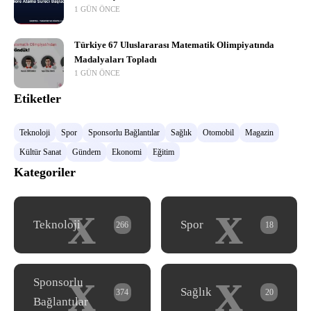
1 GÜN ÖNCE
Türkiye 67 Uluslararası Matematik Olimpiyatında
Madalyaları Topladı
1 GÜN ÖNCE
Etiketler
Teknoloji
Spor
Sponsorlu Bağlantılar
Sağlık
Otomobil
Magazin
Kültür Sanat
Gündem
Ekonomi
Eğitim
Kategoriler
x
x
Teknoloji
Spor
266
18
x
x
Sponsorlu
Sağlık
374
20
Bağlantılar