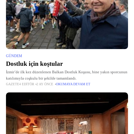
GÜNDEM
Dostluk için koştular
İzmir’de ilk kez düzenlenen Balkan Dostluk Koşusu, bine yakın sporcunun
katılımıyla coşkulu bir şekilde tamamlandı.
GAZETE4 EDITÖR
2 AY ÖNCE
OKUMAYA DEVAM ET