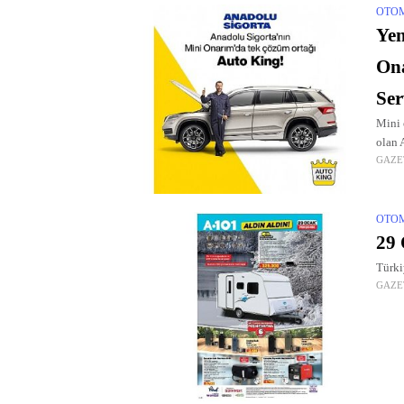
OTO
Yen
Ona
Ser
Mini 
olan 
GAZE
yeni b
OTO
29 
Türki
GAZE