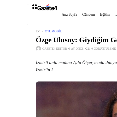
Ana Sayfa
Gündem
Eğitim
EV
OTOMOBIL
Özge Ulusoy: Giydiğim Ge
GAZETE4 EDITÖR
6 AY ÖNCE
221,0 GÖRÜNTÜLEME
İzmirli ünlü modacı Ayla Ölçer, moda düny
İzmir'in 3.