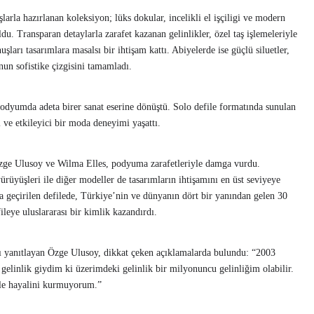
arla hazırlanan koleksiyon; lüks dokular, incelikli el işçiligi ve modern
du. Transparan detaylarla zarafet kazanan gelinlikler, özel taş işlemeleriyle
şları tasarımlara masalsı bir ihtişam kattı. Abiyelerde ise güçlü siluetler,
onun sofistike çizgisini tamamladı.
podyumda adeta birer sanat eserine dönüştü. Solo defile formatında sunulan
l ve etkileyici bir moda deneyimi yaşattı.
 Özge Ulusoy ve Wilma Elles, podyuma zarafetleriyle damga vurdu.
rüyüşleri ile diğer modeller de tasarımların ihtişamını en üst seviyeye
 geçirilen defilede, Türkiye’nin ve dünyanın dört bir yanından gelen 30
leye uluslararası bir kimlik kazandırdı.
nı yanıtlayan Özge Ulusoy, dikkat çeken açıklamalarda bulundu: “2003
elinlik giydim ki üzerimdeki gelinlik bir milyonuncu gelinliğim olabilir.
ile hayalini kurmuyorum.”