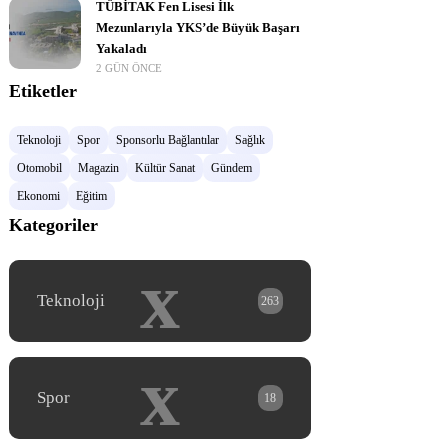
TÜBİTAK Fen Lisesi İlk
Mezunlarıyla YKS’de Büyük Başarı
Yakaladı
2 GÜN ÖNCE
Etiketler
Teknoloji
Spor
Sponsorlu Bağlantılar
Sağlık
Otomobil
Magazin
Kültür Sanat
Gündem
Ekonomi
Eğitim
Kategoriler
x
Teknoloji
263
x
Spor
18