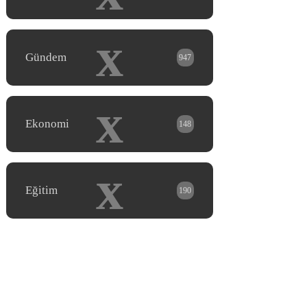
x
Gündem
947
x
Ekonomi
148
x
Eğitim
190