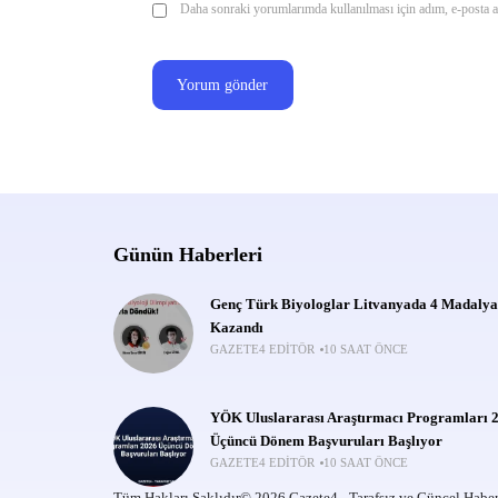
Daha sonraki yorumlarımda kullanılması için adım, e-posta ad
Günün Haberleri
Genç Türk Biyologlar Litvanyada 4 Madalya
Kazandı
GAZETE4 EDITÖR
10 SAAT ÖNCE
YÖK Uluslararası Araştırmacı Programları 
Üçüncü Dönem Başvuruları Başlıyor
GAZETE4 EDITÖR
10 SAAT ÖNCE