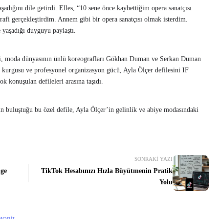
dığını dile getirdi. Elles, “10 sene önce kaybettiğim opera sanatçısı
rafi gerçekleştirdim. Annem gibi bir opera sanatçısı olmak isterdim.
e yaşadığı duyguyu paylaştı.
fisi, moda dünyasının ünlü koreografları Gökhan Duman ve Serkan Duman
e kurgusu ve profesyonel organizasyon gücü, Ayla Ölçer defilesini IF
k konuşulan defileleri arasına taşıdı.
nın buluştuğu bu özel defile, Ayla Ölçer’in gelinlik ve abiye modasındaki
SONRAKI YAZI
mge
TikTok Hesabınızı Hızla Büyütmenin Pratik
Yolu