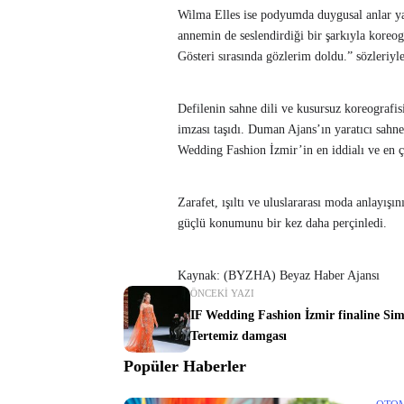
Wilma Elles ise podyumda duygusal anlar yaşa
annemin de seslendirdiği bir şarkıyla koreog
Gösteri sırasında gözlerim doldu.” sözleriyl
Defilenin sahne dili ve kusursuz koreogra
imzası taşıdı. Duman Ajans’ın yaratıcı sahn
Wedding Fashion İzmir’in en iddialı ve en ço
Zarafet, ışıltı ve uluslararası moda anlayışı
güçlü konumunu bir kez daha perçinledi.
Kaynak: (BYZHA) Beyaz Haber Ajansı
ÖNCEKI YAZI
IF Wedding Fashion İzmir finaline Si
Tertemiz damgası
Popüler Haberler