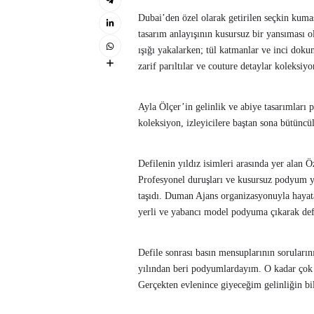
Dubai’den özel olarak getirilen seçkin kumaşl
tasarım anlayışının kusursuz bir yansıması ol
ışığı yakalarken; tül katmanlar ve inci dokunu
zarif parıltılar ve couture detaylar koleksiy
Ayla Ölçer’in gelinlik ve abiye tasarımları 
koleksiyon, izleyicilere baştan sona bütüncü
Defilenin yıldız isimleri arasında yer alan
Profesyonel duruşları ve kusursuz podyum yü
taşıdı. Duman Ajans organizasyonuyla hayata
yerli ve yabancı model podyuma çıkarak defi
Defile sonrası basın mensuplarının soruları
yılından beri podyumlardayım. O kadar çok g
Gerçekten evlenince giyeceğim gelinliğin b