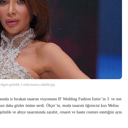
digim-gelinlik-1-milyonuncu-olabilir.jpg
sında iz bırakan tasarım vizyonunu IF Wedding Fashion İzmir’in 3. ve son
r kez daha gözler önüne serdi. Ölçer’in, moda tasarım öğrencisi kızı Melisa
 gelinlik ve abiye tasarımında zarafet, cesaret ve haute couture estetiğini aynı