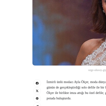
ozge-ulusoy-giy
İzmirli ünlü modacı Ayla Ölçer, moda dünya
günün de gerçekleştirdiği solo defile ile bi
Ölçer ile birlikte imza attığı bu özel defile;
potada buluşturdu.