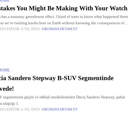
MOBIL
takes You Might Be Making With Your Watch
 has a runaway greenhouse effect. I kind of want to know what happened there
se we’re twirling knobs here on Earth without knowing the consequences of it.
TE4 EDITÖR
3 YIL ÖNCE
OKUMAYA DEVAM ET
 once
MOBIL
cia Sandero Stepway B-SUV Segmentinde
vede!
 segmentinin güçlü ve iddialı modellerinden Dacia Sandero Stepway, şubat
a ulaştığı 1.
TE4 EDITÖR
1 YIL ÖNCE
OKUMAYA DEVAM ET