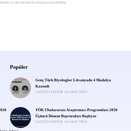
resim ve site adresim bu tarayıcıya kaydedilsin.
Popüler
Genç Türk Biyologlar Litvanyada 4 Madalya
Kazandı
GAZETE4 EDITÖR
10 SAAT ÖNCE
2026
YÖK Uluslararası Araştırmacı Programları 2026
Üçüncü Dönem Başvuruları Başlıyor
GAZETE4 EDITÖR
10 SAAT ÖNCE