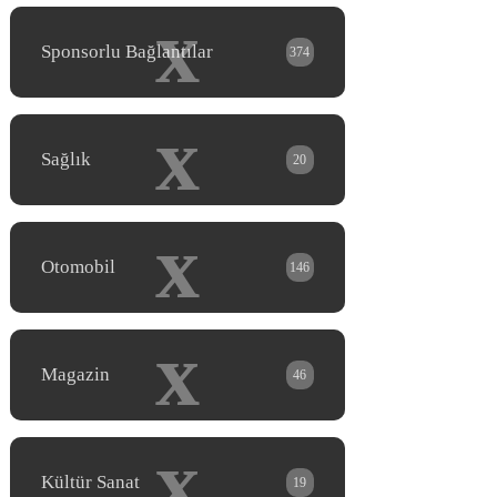
x
Sponsorlu Bağlantılar
374
x
Sağlık
20
x
Otomobil
146
x
Magazin
46
x
Kültür Sanat
19