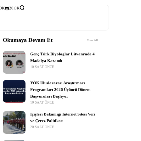
,0K
20,0K
Okumaya Devam Et
View All
Genç Türk Biyologlar Litvanyada 4
Madalya Kazandı
10 SAAT ÖNCE
YÖK Uluslararası Araştırmacı
Programları 2026 Üçüncü Dönem
Başvuruları Başlıyor
10 SAAT ÖNCE
İçişleri Bakanlığı İnternet Sitesi Veri
ve Çerez Politikası
20 SAAT ÖNCE