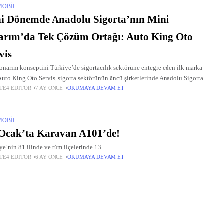
MOBIL
i Dönemde Anadolu Sigorta’nın Mini
rım’da Tek Çözüm Ortağı: Auto King Oto
vis
onarım konseptini Türkiye’de sigortacılık sektörüne entegre eden ilk marka
Auto King Oto Servis, sigorta sektörünün öncü şirketlerinde Anadolu Sigorta ile
TE4 EDITÖR
7 AY ÖNCE
OKUMAYA DEVAM ET
ir iş birliğine imza attı.
MOBIL
Ocak’ta Karavan A101’de!
ye’nin 81 ilinde ve tüm ilçelerinde 13.
TE4 EDITÖR
6 AY ÖNCE
OKUMAYA DEVAM ET