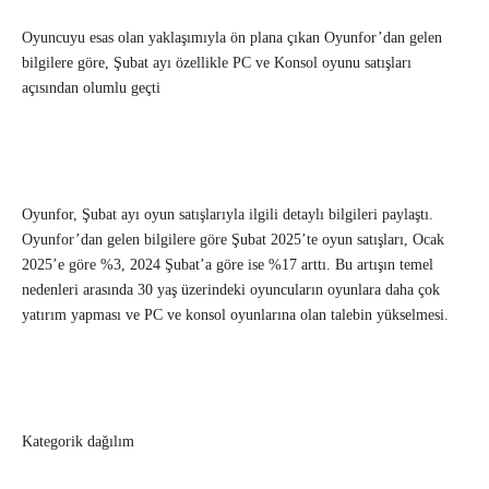
Oyuncuyu esas olan yaklaşımıyla ön plana çıkan Oyunfor’dan gelen
bilgilere göre, Şubat ayı özellikle PC ve Konsol oyunu satışları
açısından olumlu geçti
Oyunfor, Şubat ayı oyun satışlarıyla ilgili detaylı bilgileri paylaştı.
Oyunfor’dan gelen bilgilere göre Şubat 2025’te oyun satışları, Ocak
2025’e göre %3, 2024 Şubat’a göre ise %17 arttı. Bu artışın temel
nedenleri arasında 30 yaş üzerindeki oyuncuların oyunlara daha çok
yatırım yapması ve PC ve konsol oyunlarına olan talebin yükselmesi.
Kategorik dağılım