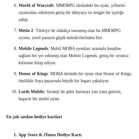
World of Warcraft
: MMORPG türündeki bu oyun, yıllardır
oyuncuları etkileyen geniş bir dünyaya ve zengin bir içeriğe
sahip.
Metin 2
: Türkiye’de oldukça tanınmış olan bu MMORPG
oyunu, yerel pazarın güçlü temsilcilerinden biri.
Mobile Legends
: Mobil MOBA oyunları arasında kendine
sağlam bir yer edinmiş olan Mobile Legends, geniş bir oyuncu
kitlesine hitap ediyor.
Honor of Kings
: MOBA türünde bir oyun olan Honor of Kings,
özellikle Asya pazarında büyük bir başarı yakalıyor.
Lords Mobile:
Strateji ile şehir kurmayı yan yana getiren,
başarılı bir mobil oyun.
En çok satılan hediye kartları
1.
App Store & iTunes Hediye Kartı