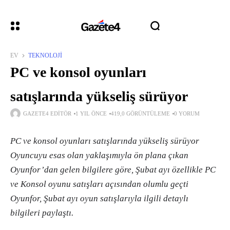
EV
TEKNOLOJI
PC ve konsol oyunları
satışlarında yükseliş sürüyor
GAZETE4 EDITÖR
1 YIL ÖNCE
419,0 GÖRÜNTÜLEME
0 YORUM
PC ve konsol oyunları satışlarında yükseliş sürüyor
Oyuncuyu esas olan yaklaşımıyla ön plana çıkan
Oyunfor’dan gelen bilgilere göre, Şubat ayı özellikle PC
ve Konsol oyunu satışları açısından olumlu geçti
Oyunfor, Şubat ayı oyun satışlarıyla ilgili detaylı
bilgileri paylaştı.