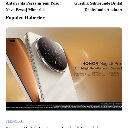
Antalya’da Peyzajın Yeni Yüzü:
Güzellik Sektöründe Dijital
Nova Peyzaj Mimarlık
Dönüşümün Anahtarı
Popüler Haberler
TEKNOLOJI