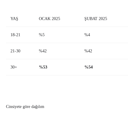
YAŞ
OCAK 2025
ŞUBAT 2025
18-21
%5
%4
21-30
%42
%42
30+
%53
%54
Cinsiyete göre dağılım