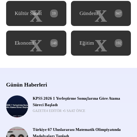
x
x
Kültür Sanat
Gündem
19
947
x
x
Ekonomi
Eğitim
148
192
Günün Haberleri
KPSS 2026 1 Yerleştirme Sonuçlarına Göre Atama
Süreci Başladı
GAZETE4 EDITÖR
5 SAAT ÖNCE
Türkiye 67 Uluslararası Matematik Olimpiyatında
Madalyaları Topladı