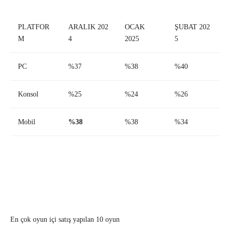
PLATFOR
ARALIK 202
OCAK
ŞUBAT 202
M
4
2025
5
PC
%37
%38
%40
Konsol
%25
%24
%26
Mobil
%38
%38
%34
En çok oyun içi satış yapılan 10 oyun