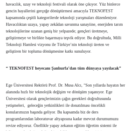
havacılık, uzay ve teknoloji festivali olarak öne çıkıyor. Yüz binlerce
gencin hayallerini gerçeğe dönüştürmesi amacıyla TEKNOFEST
kapsamında çeşitli kategorilerde teknoloji yarışmaları düzenleniyor.
Havacılıktan uzaya, yapay zekâdan savunma sanayiine, enerjiden tarım
teknolojilerine uzanan geniş bir yelpazede; gençleri üretmeye,
geliştirmeye ve birlikte başarmaya teşvik ediyor. Bu doğrultuda, Milli
Teknoloji Hamlesi vizyonu ile Türkiye’nin teknoloji üreten ve
geliştiren bir topluma dönüşmesine katkı sunuluyor.
“ TEKNOFEST heyecanı Şanlıurfa’dan tüm dünyaya yayılacak”
Ege Üniversitesi Rektörü Prof. Dr. Musa Alcı, “Son yıllarda hayatın her
alanında hızlı bir teknolojik değişim ve dönüşüm yaşanıyor. Ege
Üniversitesi olarak gençlerimizin çağın gerekleri doğrultusunda
yetişmeleri, geleceğin yetkinlikleri ile donatılması öncelikli
konularımızın başında geliyor. Bu kapsamda biz de ders
programlarından laboratuvar altyapısına kadar mevcut durumumuzu
revize ediyoruz. Özellikle yapay zekanın eğitim öğretim sistemi ile