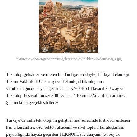
rektor-prof-dr-alci-genclerimizi-gelecegin-yetkinlikleri-ile-donatacagiz.jpg
Teknoloji geliştiren ve üreten bir Türkiye hedefiyle; Türkiye Teknoloji
Takımı Vakfı ile T.C. Sanayi ve Teknoloji Bakanlığı ana
yürütücülüğünde hayata geçirilen TEKNOFEST Havacılık, Uzay ve
Teknoloji Festivali bu sene 30 Eylül – 4 Ekim 2026 tarihleri arasında
Şanlıurfa’da gerçekleştirilecek.
Türkiye’de millî teknolojinin geliştirilmesi sürecinde kritik rol üstlenen
kamu kurumları, özel sektör, akademi ve sivil toplum kuruluşlarının
paydaşlığında hayata geçirilen TEKNOFEST; dünyanın en büyük