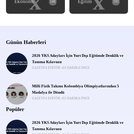
x
x
Ekonomi
Eğitim
148
191
Günün Haberleri
2026 YKS Adayları İçin Yurt Dışı Eğitimde Denklik ve
Tanıma Kılavuzu
GAZETE4 EDITÖR
24 DAKIKA ÖNCE
Milli Fizik Takımı Kolombiya Olimpiyatlarından 5
Madalya ile Döndü
GAZETE4 EDITÖR
53 DAKIKA ÖNCE
Popüler
2026 YKS Adayları İçin Yurt Dışı Eğitimde Denklik ve
Tanıma Kılavuzu