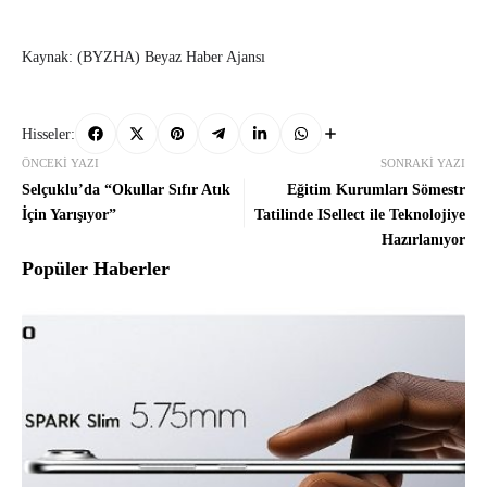
Kaynak: (BYZHA) Beyaz Haber Ajansı
Hisseler:
ÖNCEKI YAZI
SONRAKI YAZI
Selçuklu’da “Okullar Sıfır Atık
Eğitim Kurumları Sömestr
İçin Yarışıyor”
Tatilinde ISellect ile Teknolojiye
Hazırlanıyor
Popüler Haberler