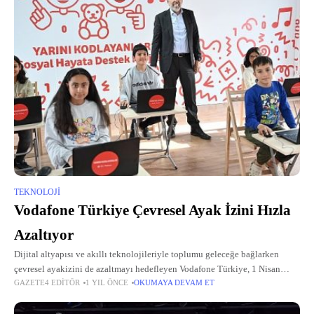
TEKNOLOJI
Vodafone Türkiye Çevresel Ayak İzini Hızla
Azaltıyor
Dijital altyapısı ve akıllı teknolojileriyle toplumu geleceğe bağlarken
çevresel ayakizini de azaltmayı hedefleyen Vodafone Türkiye, 1 Nisan
GAZETE4 EDITÖR
1 YIL ÖNCE
OKUMAYA DEVAM ET
2023 – 31 Mart 2024 mali yılına ait Çevresel, Sosyal ve Yönetişim
performansının ele alındığı “Vodafone