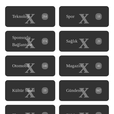
x
x
Teknoloji
Spor
264
18
x
x
Sponsorlu
Sağlık
374
20
Bağlantılar
x
x
Otomobil
Magazin
146
46
x
x
Kültür Sanat
Gündem
19
947