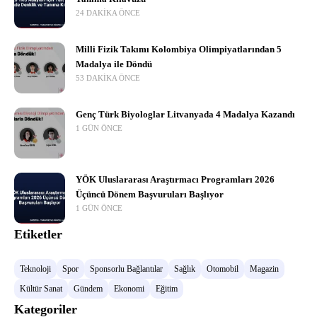
24 DAKIKA ÖNCE
Milli Fizik Takımı Kolombiya Olimpiyatlarından 5
Madalya ile Döndü
53 DAKIKA ÖNCE
Genç Türk Biyologlar Litvanyada 4 Madalya Kazandı
1 GÜN ÖNCE
YÖK Uluslararası Araştırmacı Programları 2026
Üçüncü Dönem Başvuruları Başlıyor
1 GÜN ÖNCE
Etiketler
Teknoloji
Spor
Sponsorlu Bağlantılar
Sağlık
Otomobil
Magazin
Kültür Sanat
Gündem
Ekonomi
Eğitim
Kategoriler