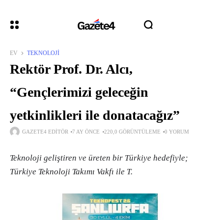
EV
TEKNOLOJI
Rektör Prof. Dr. Alcı,
“Gençlerimizi geleceğin
yetkinlikleri ile donatacağız”
GAZETE4 EDITÖR
7 AY ÖNCE
220,0 GÖRÜNTÜLEME
0 YORUM
Teknoloji geliştiren ve üreten bir Türkiye hedefiyle;
Türkiye Teknoloji Takımı Vakfı ile T.