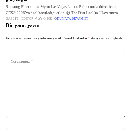
Samsung Electronics, Wynn Las Vegas Latour Ballroom'da düzenlenen,
CES® 2026’ya özel hazırladığı etkinliği The First Look'ta “Hayatınıza
GAZETE4 EDITÖR
7 AY ÖNCE
OKUMAYA DEVAM ET
Eşlik Eden Yapay Zekâ Dostu” vizyonunu paylaştı.
Bir yanıt yazın
E-posta adresiniz yayınlanmayacak.
Gerekli alanlar
*
ile işaretlenmişlerdir