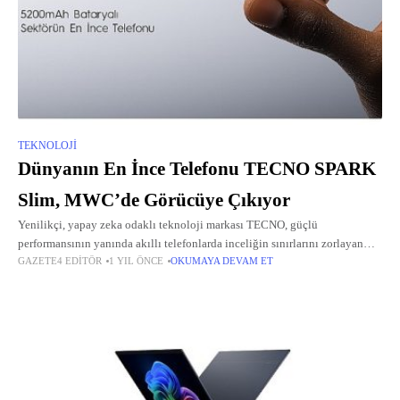
TEKNOLOJI
Dünyanın En İnce Telefonu TECNO SPARK
Slim, MWC’de Görücüye Çıkıyor
Yenilikçi, yapay zeka odaklı teknoloji markası TECNO, güçlü
performansının yanında akıllı telefonlarda inceliğin sınırlarını zorlayan
GAZETE4 EDITÖR
1 YIL ÖNCE
OKUMAYA DEVAM ET
çığır açan ultra ince konsept akıllı telefonu SPARK Slim'i MWC 2025'te
tanıtmaya hazırlanıyor.