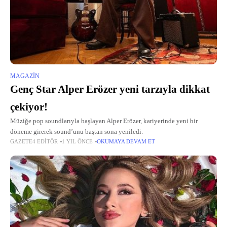
MAGAZIN
Genç Star Alper Erözer yeni tarzıyla dikkat
çekiyor!
Müziğe pop soundlarıyla başlayan Alper Erözer, kariyerinde yeni bir
döneme girerek sound’unu baştan sona yeniledi.
GAZETE4 EDITÖR
1 YIL ÖNCE
OKUMAYA DEVAM ET