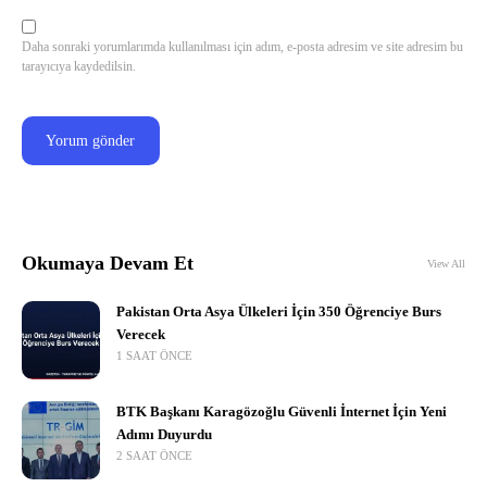
Daha sonraki yorumlarımda kullanılması için adım, e-posta adresim ve site adresim bu
tarayıcıya kaydedilsin.
Okumaya Devam Et
View All
Pakistan Orta Asya Ülkeleri İçin 350 Öğrenciye Burs
Verecek
1 SAAT ÖNCE
BTK Başkanı Karagözoğlu Güvenli İnternet İçin Yeni
Adımı Duyurdu
2 SAAT ÖNCE