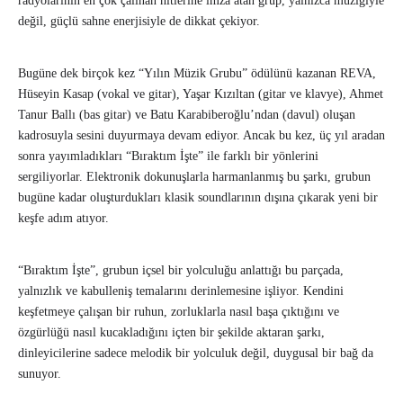
radyolarının en çok çalınan hitlerine imza atan grup, yalnızca müziğiyle
değil, güçlü sahne enerjisiyle de dikkat çekiyor.
Bugüne dek birçok kez “Yılın Müzik Grubu” ödülünü kazanan REVA,
Hüseyin Kasap (vokal ve gitar), Yaşar Kızıltan (gitar ve klavye), Ahmet
Tanur Ballı (bas gitar) ve Batu Karabiberoğlu’ndan (davul) oluşan
kadrosuyla sesini duyurmaya devam ediyor. Ancak bu kez, üç yıl aradan
sonra yayımladıkları “Bıraktım İşte” ile farklı bir yönlerini
sergiliyorlar. Elektronik dokunuşlarla harmanlanmış bu şarkı, grubun
bugüne kadar oluşturdukları klasik soundlarının dışına çıkarak yeni bir
keşfe adım atıyor.
“Bıraktım İşte”, grubun içsel bir yolculuğu anlattığı bu parçada,
yalnızlık ve kabulleniş temalarını derinlemesine işliyor. Kendini
keşfetmeye çalışan bir ruhun, zorluklarla nasıl başa çıktığını ve
özgürlüğü nasıl kucakladığını içten bir şekilde aktaran şarkı,
dinleyicilerine sadece melodik bir yolculuk değil, duygusal bir bağ da
sunuyor.