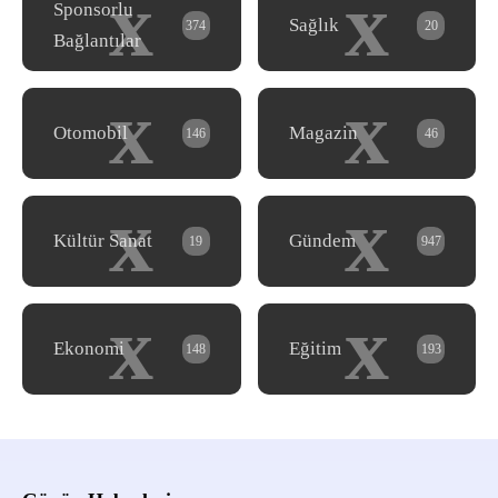
x
x
Sponsorlu
Sağlık
374
20
Bağlantılar
x
x
Otomobil
Magazin
146
46
x
x
Kültür Sanat
Gündem
19
947
x
x
Ekonomi
Eğitim
148
193