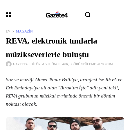
EV
MAGAZIN
REVA, elektronik tınılarla
müzikseverlerle buluştu
GAZETE4 EDITÖR
1 YIL ÖNCE
406,0 GÖRÜNTÜLEME
0 YORUM
Söz ve müziği Ahmet Tanur Ballı'ya, aranjesi ise REVA ve
Erk Emindayı'ya ait olan "Bıraktım İşte" adlı yeni tekli,
REVA grubunun müzikal evriminde önemli bir dönüm
noktası olacak.