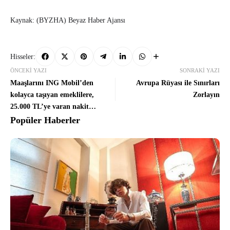
Kaynak: (BYZHA) Beyaz Haber Ajansı
Hisseler:
ÖNCEKI YAZI
SONRAKI YAZI
Maaşlarını ING Mobil’den
Avrupa Rüyası ile Sınırları
kolayca taşıyan emeklilere,
Zorlayın
25.000 TL’ye varan nakit
promosyon fırsatı
Popüler Haberler