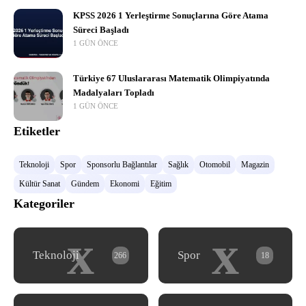
KPSS 2026 1 Yerleştirme Sonuçlarına Göre Atama
Süreci Başladı
1 GÜN ÖNCE
Türkiye 67 Uluslararası Matematik Olimpiyatında
Madalyaları Topladı
1 GÜN ÖNCE
Etiketler
Teknoloji
Spor
Sponsorlu Bağlantılar
Sağlık
Otomobil
Magazin
Kültür Sanat
Gündem
Ekonomi
Eğitim
Kategoriler
x
x
Teknoloji
Spor
266
18