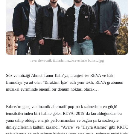
reva-elektronik-tinilarla-muzikseverlerle-bulustu.jpg
Söz ve müziği Ahmet Tanur Ballı’ya, aranjesi ise REVA ve Erk
Emindayı’ya ait olan “Bıraktım İşte” adlı yeni tekli, REVA grubunun
müzikal evriminde önemli bir dönüm noktası olacak…
Kıbrıs’ın genç ve dinamik alternatif pop-rock sahnesinin en güçlü
temsilcilerinden biri haline gelen REVA, 2019’da kurulduğundan bu
yana sahip olduğu enerjik performansları ve özgün şarkı sözleriyle
dinleyicilerinin kalbini kazandı. “Avare” ve “Hayra Alamet” gibi KKTC