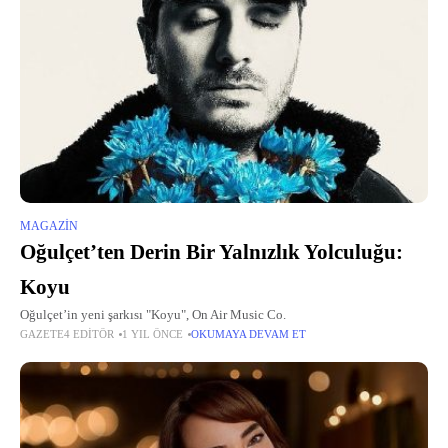
MAGAZIN
Oğulçet’ten Derin Bir Yalnızlık Yolculuğu:
Koyu
Oğulçet’in yeni şarkısı "Koyu", On Air Music Co.
GAZETE4 EDITÖR
1 YIL ÖNCE
OKUMAYA DEVAM ET