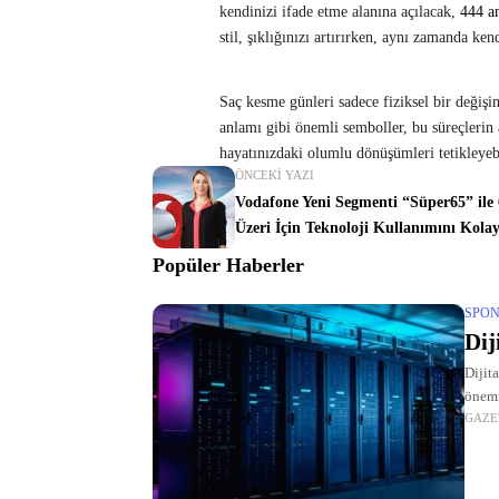
kendinizi ifade etme alanına açılacak,
444 a
stil, şıklığınızı artırırken, aynı zamanda ken
Saç kesme günleri sadece fiziksel bir değiş
anlamı gibi önemli semboller, bu süreçlerin 
hayatınızdaki olumlu dönüşümleri tetikleyebi
ÖNCEKI YAZI
Vodafone Yeni Segmenti “Süper65” ile 
Üzeri İçin Teknoloji Kullanımını Kolay
Popüler Haberler
SPON
Dij
Dijit
önemi
GAZE
hizmet