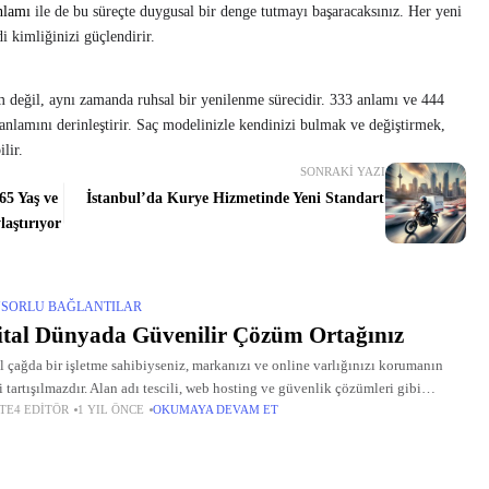
nlamı
ile de bu süreçte duygusal bir denge tutmayı başaracaksınız. Her yeni
di kimliğinizi güçlendirir.
im değil, aynı zamanda ruhsal bir yenilenme sürecidir. 333 anlamı ve 444
anlamını derinleştirir. Saç modelinizle kendinizi bulmak ve değiştirmek,
lir.
SONRAKI YAZI
65 Yaş ve
İstanbul’da Kurye Hizmetinde Yeni Standart
laştırıyor
SORLU BAĞLANTILAR
ital Dünyada Güvenilir Çözüm Ortağınız
al çağda bir işletme sahibiyseniz, markanızı ve online varlığınızı korumanın
 tartışılmazdır. Alan adı tescili, web hosting ve güvenlik çözümleri gibi
TE4 EDITÖR
1 YIL ÖNCE
OKUMAYA DEVAM ET
ler, bu süreçte hayati bir rol oynar. Tescille, bu