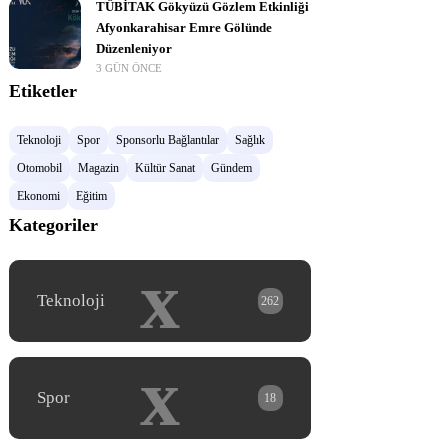
TÜBİTAK Gökyüzü Gözlem Etkinliği
Afyonkarahisar Emre Gölünde
Düzenleniyor
3 GÜN ÖNCE
Etiketler
Teknoloji
Spor
Sponsorlu Bağlantılar
Sağlık
Otomobil
Magazin
Kültür Sanat
Gündem
Ekonomi
Eğitim
Kategoriler
x
Teknoloji
262
x
Spor
18