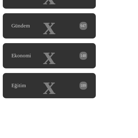
x
Gündem
947
x
Ekonomi
148
x
Eğitim
189