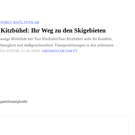
SORLU BAĞLANTILAR
 Kitzbühel: Ihr Weg zu den Skigebieten
lassige Mobilität mit Taxi KitzbühelTaxi Kitzbühel steht für Komfort,
lässigkeit und maßgeschneiderte Transportlösungen in den schönsten
TE4 EDITÖR
12 AY ÖNCE
OKUMAYA DEVAM ET
bieten der Alpen. Ob Sie die Pisten von Alpbach, Kirchberg oder Hintertux
en möchten
işaretlenmişlerdir