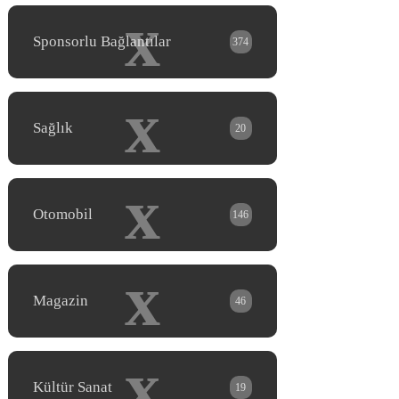
x
Sponsorlu Bağlantılar
374
x
Sağlık
20
x
Otomobil
146
x
Magazin
46
x
Kültür Sanat
19