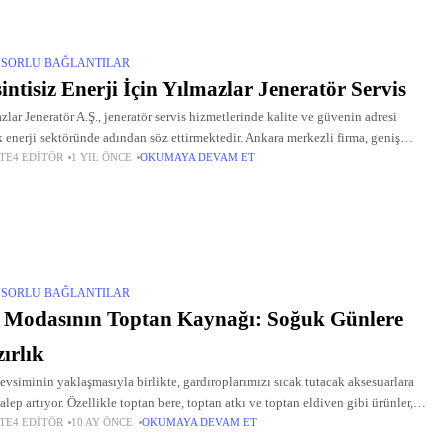
SORLU BAĞLANTILAR
intisiz Enerji İçin Yılmazlar Jeneratör Servis
zlar Jeneratör A.Ş., jeneratör servis hizmetlerinde kalite ve güvenin adresi
k enerji sektöründe adından söz ettirmektedir. Ankara merkezli firma, geniş
TE4 EDITÖR
1 YIL ÖNCE
OKUMAYA DEVAM ET
t yelpazesiyle hem bireysel hem de kurumsal müşterilere kesintisiz enerji
SORLU BAĞLANTILAR
 Modasının Toptan Kaynağı: Soğuk Günlere
ırlık
evsiminin yaklaşmasıyla birlikte, gardıroplarımızı sıcak tutacak aksesuarlara
alep artıyor. Özellikle toptan bere, toptan atkı ve toptan eldiven gibi ürünler,
TE4 EDITÖR
10 AY ÖNCE
OKUMAYA DEVAM ET
ireysel hem de ticari amaçlı alışverişlerde vazgeçilmez hale