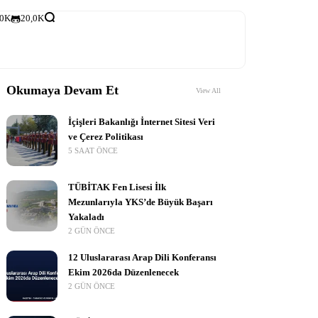
,0K
20,0K
Okumaya Devam Et
View All
İçişleri Bakanlığı İnternet Sitesi Veri
ve Çerez Politikası
5 SAAT ÖNCE
TÜBİTAK Fen Lisesi İlk
Mezunlarıyla YKS’de Büyük Başarı
Yakaladı
2 GÜN ÖNCE
12 Uluslararası Arap Dili Konferansı
Ekim 2026da Düzenlenecek
2 GÜN ÖNCE