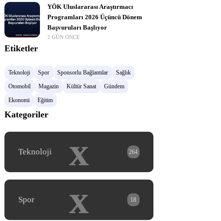
YÖK Uluslararası Araştırmacı
Programları 2026 Üçüncü Dönem
Başvuruları Başlıyor
2 GÜN ÖNCE
Etiketler
Teknoloji
Spor
Sponsorlu Bağlantılar
Sağlık
Otomobil
Magazin
Kültür Sanat
Gündem
Ekonomi
Eğitim
Kategoriler
x
Teknoloji
264
x
Spor
18