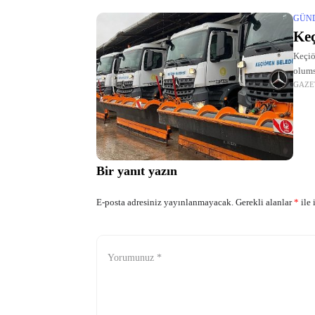
GÜN
Keç
Keçiö
olums
GAZE
Bir yanıt yazın
E-posta adresiniz yayınlanmayacak.
Gerekli alanlar
*
ile 