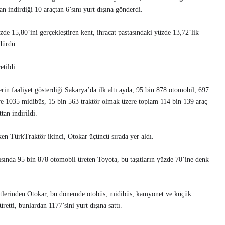
an indirdiği 10 araçtan 6’sını yurt dışına gönderdi.
de 15,80’ini gerçekleştiren kent, ihracat pastasındaki yüzde 13,72’lik
dürdü.
etildi
rin faaliyet gösterdiği Sakarya’da ilk altı ayda, 95 bin 878 otomobil, 697
 1035 midibüs, 15 bin 563 traktör olmak üzere toplam 114 bin 139 araç
tan indirildi.
ken TürkTraktör ikinci, Otokar üçüncü sırada yer aldı.
arısında 95 bin 878 otomobil üreten Toyota, bu taşıtların yüzde 70’ine denk
etlerinden Otokar, bu dönemde otobüs, midibüs, kamyonet ve küçük
tti, bunlardan 1177’sini yurt dışına sattı.