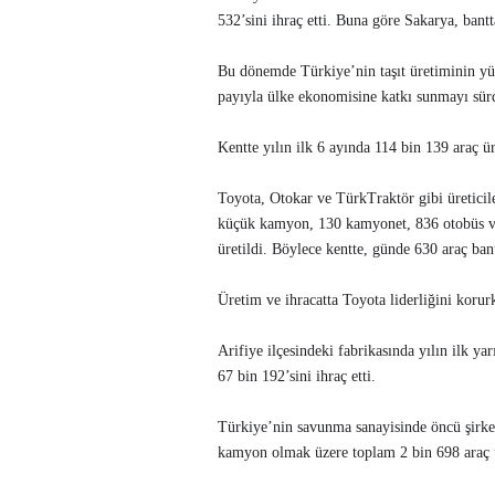
532’sini ihraç etti. Buna göre Sakarya, bantt
Bu dönemde Türkiye’nin taşıt üretiminin yüz
payıyla ülke ekonomisine katkı sunmayı sür
Kentte yılın ilk 6 ayında 114 bin 139 araç ür
Toyota, Otokar ve TürkTraktör gibi üreticile
küçük kamyon, 130 kamyonet, 836 otobüs ve
üretildi. Böylece kentte, günde 630 araç bant
Üretim ve ihracatta Toyota liderliğini korur
Arifiye ilçesindeki fabrikasında yılın ilk y
67 bin 192’sini ihraç etti.
Türkiye’nin savunma sanayisinde öncü şirk
kamyon olmak üzere toplam 2 bin 698 araç üre