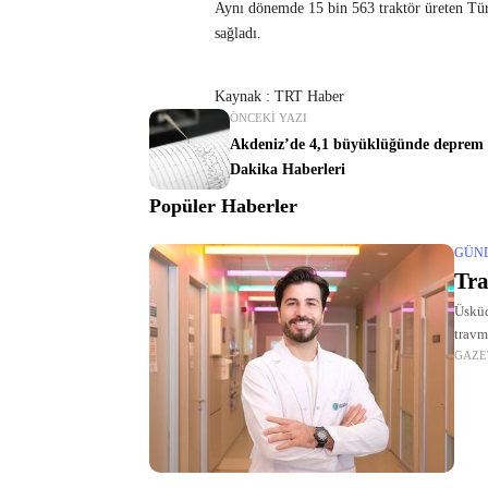
Aynı dönemde 15 bin 563 traktör üreten Tür
sağladı.
Kaynak : TRT Haber
ÖNCEKI YAZI
Akdeniz’de 4,1 büyüklüğünde deprem
Dakika Haberleri
Popüler Haberler
GÜN
Tra
Üsküd
travm
GAZE
davra