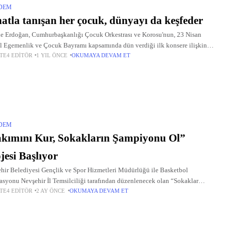
DEM
atla tanışan her çocuk, dünyayı da keşfeder
 Erdoğan, Cumhurbaşkanlığı Çocuk Orkestrası ve Korosu'nun, 23 Nisan
l Egemenlik ve Çocuk Bayramı kapsamında dün verdiği ilk konsere ilişkin
TE4 EDITÖR
1 YIL ÖNCE
OKUMAYA DEVAM ET
l medya hesabından yaptığı paylaşımda, "Sanatla tanışan her çocuk,
DEM
kımını Kur, Sokakların Şampiyonu Ol”
jesi Başlıyor
hir Belediyesi Gençlik ve Spor Hizmetleri Müdürlüğü ile Basketbol
asyonu Nevşehir İl Temsilciliği tarafından düzenlenecek olan “Sokaklar
TE4 EDITÖR
2 AY ÖNCE
OKUMAYA DEVAM ET
” Projesi kapsamında 3x3 basketbol turnuvaları için başvurular bugün başladı.
eri sporla buluşturmayı...