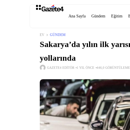
Ana Sayfa
Gündem
Eğitim
EV
GÜNDEM
Sakarya’da yılın ilk yarıs
yollarında
GAZETE4 EDITÖR
1 YIL ÖNCE
446,0 GÖRÜNTÜLEME