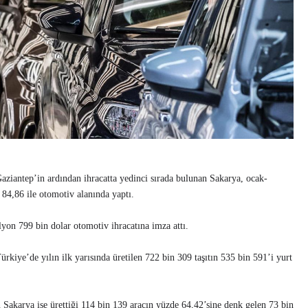
Gaziantep’in ardından ihracatta yedinci sırada bulunan Sakarya, ocak-
 84,86 ile otomotiv alanında yaptı.
lyon 799 bin dolar otomotiv ihracatına imza attı.
rkiye’de yılın ilk yarısında üretilen 722 bin 309 taşıtın 535 bin 591’i yurt
 Sakarya ise ürettiği 114 bin 139 aracın yüzde 64,42’sine denk gelen 73 bin