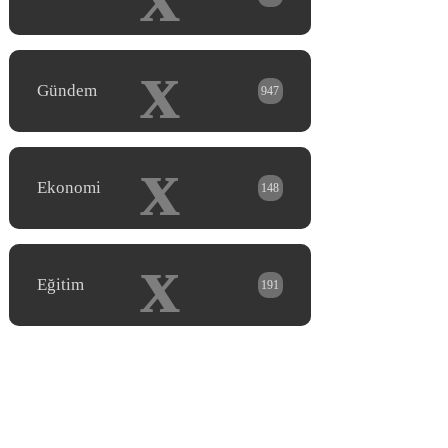
x
Gündem
947
x
Ekonomi
148
x
Eğitim
191