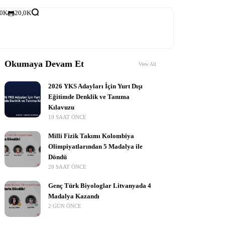
,0K
20,0K
Okumaya Devam Et
View All
2026 YKS Adayları İçin Yurt Dışı
Eğitimde Denklik ve Tanıma
Kılavuzu
19 SAAT ÖNCE
Milli Fizik Takımı Kolombiya
Olimpiyatlarından 5 Madalya ile
Döndü
20 SAAT ÖNCE
Genç Türk Biyologlar Litvanyada 4
Madalya Kazandı
2 GÜN ÖNCE