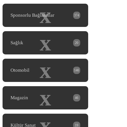
x
Sponsorlu Bağlantılar
374
x
Sağlık
20
x
Otomobil
146
x
Magazin
46
x
Kültür Sanat
19