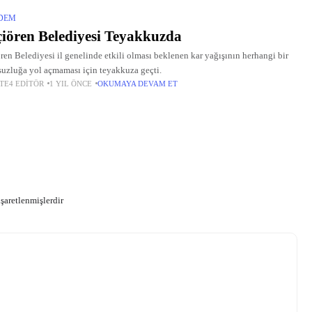
DEM
iören Belediyesi Teyakkuzda
ren Belediyesi il genelinde etkili olması beklenen kar yağışının herhangi bir
uzluğa yol açmaması için teyakkuza geçti.
TE4 EDITÖR
1 YIL ÖNCE
OKUMAYA DEVAM ET
işaretlenmişlerdir