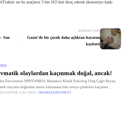
kTraktör ise bu araçların 5 bin 163’ünü ihraç ederek ekonomiye katkı
SONRAKI YAZI
 – Son
Gazze’de bir çocuk daha açlıktan hayatını
kaybetti
DEM
vmatik olaylardan kaçınmak doğal, ancak!
ar Üniversitesi NPİSTANBUL Hastanesi Klinik Psikolog Uluğ Çağrı Beyaz,
atik olaylara doğrudan maruz kalınmasa bile ortaya çıkabilen kaçınma
TE4 EDITÖR
5 AY ÖNCE
OKUMAYA DEVAM ET
nışlarının nedenleri, türleri ve etkileri hakkında açıklamalarda bulundu.