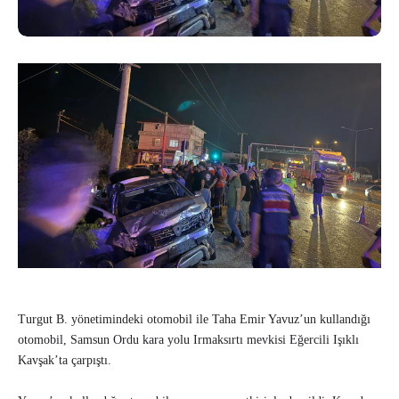
Turgut B. yönetimindeki otomobil ile Taha Emir Yavuz’un kullandığı
otomobil, Samsun Ordu kara yolu Irmaksırtı mevkisi Eğercili Işıklı
Kavşak’ta çarpıştı.