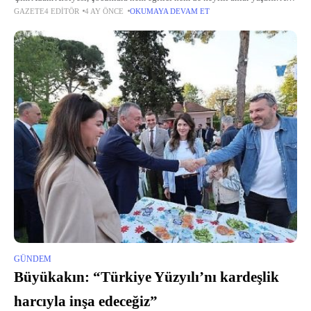
GAZETE4 EDITÖR
4 AY ÖNCE
OKUMAYA DEVAM ET
katılımlı olarak gerçekleştirilen etkinlikte minikler, anneleri ve eğitmenleri
eşliğinde eğlenirken...
GÜNDEM
Büyükakın: “Türkiye Yüzyılı’nı kardeşlik
harcıyla inşa edeceğiz”