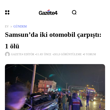
EV
GÜNDEM
Samsun’da iki otomobil çarpıştı:
1 ölü
GAZETE4 EDITÖR
11 AY ÖNCE
265,0 GÖRÜNTÜLEME
0 YORUM