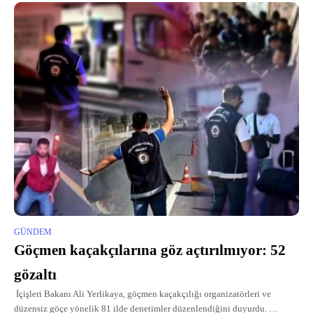
GÜNDEM
Göçmen kaçakçılarına göz açtırılmıyor: 52
gözaltı
İçişleri Bakanı Ali Yerlikaya, göçmen kaçakçılığı organizatörleri ve
düzensiz göçe yönelik 81 ilde denetimler düzenlendiğini duyurdu.