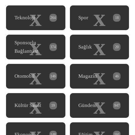
x
x
Teknoloji
Spor
264
18
x
x
Sponsorlu
Sağlık
374
20
Bağlantılar
x
x
Otomobil
Magazin
146
46
x
x
Kültür Sanat
Gündem
19
947
x
x
Ekonomi
Eğitim
148
191