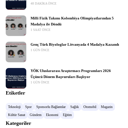
48 DAKIKA ÖNCE
Milli Fizik Takımı Kolombiya Olimpiyatlarından 5
Madalya ile Döndü
1 SAAT ÖNCE
Genç Türk Biyologlar Litvanyada 4 Madalya Kazandı
1 GÜN ÖNCE
YÖK Uluslararası Araştırmacı Programları 2026
Üçüncü Dönem Başvuruları Başlıyor
1 GÜN ÖNCE
Etiketler
Teknoloji
Spor
Sponsorlu Bağlantılar
Sağlık
Otomobil
Magazin
Kültür Sanat
Gündem
Ekonomi
Eğitim
Kategoriler