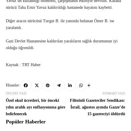
Yavuz’un kullandığı otomobil, çarpışmanın etkisiyle devrildi. Kazada
sürücü Taha Emir Yavuz kaldırıldığı hastanede hayatını kaybetti.
Diğer aracın sürücüsü Turgut B. ile yanında bulunan Ömer B. ise
yaralandı.
Gazi Devlet Hastanesine kaldırılan yaralıların sağlık durumunun iyi
olduğu öğrenildi.
Kaynak : TRT Haber
Hisseler:
ÖNCEKI YAZI
SONRAKI YAZI
Özel okul ücretleri, bir önceki
Filistinli Gazeteciler Sendikası:
yılın aralık ayı enflasyonuna göre
İsrail, ağustos ayında Gazze’de
belirlenecek
15 gazeteciyi öldürdü
Popüler Haberler