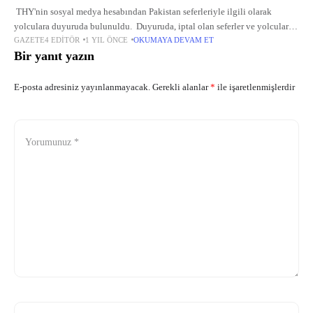
THY'nin sosyal medya hesabından Pakistan seferleriyle ilgili olarak
yolculara duyuruda bulunuldu. Duyuruda, iptal olan seferler ve yolculara
GAZETE4 EDITÖR
1 YIL ÖNCE
OKUMAYA DEVAM ET
tanınan yeni haklara ilişkin bilgilere yer verildi. Pakistan Karaçi,
Bir yanıt yazın
İslamabad
E-posta adresiniz yayınlanmayacak.
Gerekli alanlar
*
ile işaretlenmişlerdir