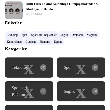
Milli Fizik Takımı Kolombiya Olimpiyatlarından 5
Madalya ile Döndü
2 GÜN ÖNCE
Etiketler
Teknoloji
Spor
Sponsorlu Bağlantılar
Sağlık
Otomobil
Magazin
Kültür Sanat
Gündem
Ekonomi
Eğitim
Kategoriler
x
x
Teknoloji
Spor
265
18
x
x
Sponsorlu
Sağlık
374
20
Bağlantılar