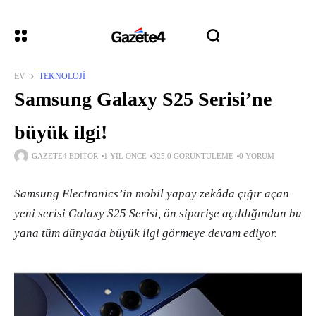
EV
TEKNOLOJI
Samsung Galaxy S25 Serisi’ne
büyük ilgi!
GAZETE4 EDITÖR
1 YIL ÖNCE
325,0 GÖRÜNTÜLEME
0 YORUM
Samsung Electronics’in mobil yapay zekâda çığır açan
yeni serisi Galaxy S25 Serisi, ön siparişe açıldığından bu
yana tüm dünyada büyük ilgi görmeye devam ediyor.