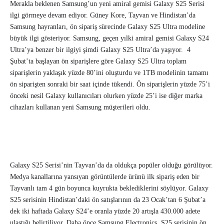
Merakla beklenen Samsung’un yeni amiral gemisi Galaxy S25 Serisi
ilgi görmeye devam ediyor. Güney Kore, Tayvan ve Hindistan’da
Samsung hayranları, ön sipariş sürecinde Galaxy S25 Ultra modeline
büyük ilgi gösteriyor. Samsung, geçen yılki amiral gemisi Galaxy S24
Ultra’ya benzer bir ilgiyi şimdi Galaxy S25 Ultra’da yaşıyor. 4
Şubat’ta başlayan ön siparişlere göre Galaxy S25 Ultra toplam
siparişlerin yaklaşık yüzde 80’ini oluşturdu ve 1TB modelinin tamamı
ön siparişten sonraki bir saat içinde tükendi. Ön siparişlerin yüzde 75’i
önceki nesil Galaxy kullanıcıları olurken yüzde 25’i ise diğer marka
cihazları kullanan yeni Samsung müşterileri oldu.
Galaxy S25 Serisi’nin Tayvan’da da oldukça popüler olduğu görülüyor.
Medya kanallarına yansıyan görüntülerde ürünü ilk sipariş eden bir
Tayvanlı tam 4 gün boyunca kuyrukta beklediklerini söylüyor. Galaxy
S25 serisinin Hindistan’daki ön satışlarının da 23 Ocak’tan 6 Şubat’a
dek iki haftada Galaxy S24’e oranla yüzde 20 artışla 430.000 adete
ulaştığı belirtiliyor. Daha önce Samsung Electronics, S25 serisinin ön