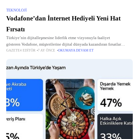
TEKNOLOJI
Vodafone’dan İnternet Hediyeli Yeni Hat
Fırsatı
Türkiye’nin dijitalleşmesine liderlik etme vizyonuyla faaliyet
gösteren Vodafone, müşterilerine dijital dünyada kazandıran fırsatlar
GAZETE4 EDITÖR
7 AY ÖNCE
OKUMAYA DEVAM ET
sunmaya devam ediyor.