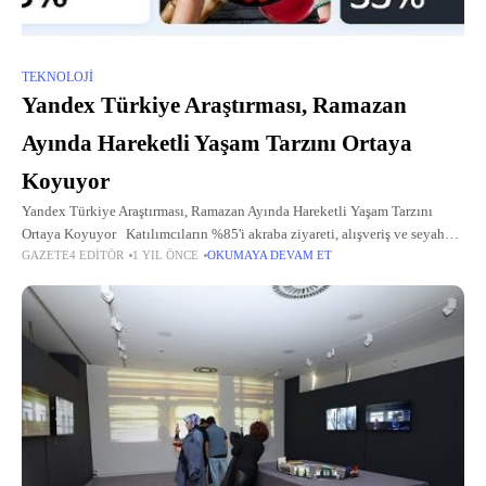
TEKNOLOJI
Yandex Türkiye Araştırması, Ramazan
Ayında Hareketli Yaşam Tarzını Ortaya
Koyuyor
Yandex Türkiye Araştırması, Ramazan Ayında Hareketli Yaşam Tarzını
Ortaya Koyuyor Katılımcıların %85'i akraba ziyareti, alışveriş ve seyahat
GAZETE4 EDITÖR
1 YIL ÖNCE
OKUMAYA DEVAM ET
planlıyor Yandex Türkiye, Ramazan ayında kullanıcı ihtiyaçlarını ve
seyahat alışkanlıklarını analiz