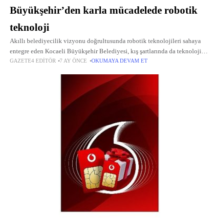
Büyükşehir’den karla mücadelede robotik
teknoloji
Akıllı belediyecilik vizyonu doğrultusunda robotik teknolojileri sahaya
entegre eden Kocaeli Büyükşehir Belediyesi, kış şartlarında da teknolojik
GAZETE4 EDITÖR
7 AY ÖNCE
OKUMAYA DEVAM ET
çözümler üretmeye devam ediyor.