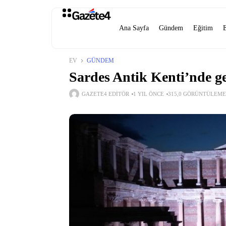
Ana Sayfa
Gündem
Eğitim
EV
GÜNDEM
Sardes Antik Kenti’nde ge
GAZETE4 EDITÖR
1 YIL ÖNCE
315,0 GÖRÜNTÜLEME