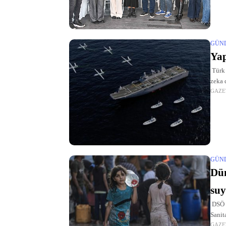
GÜN
Yap
Türk 
zeka 
GAZE
yürüt
kurum
GÜN
Dün
suy
DSÖ v
Sanit
GAZE
bir r