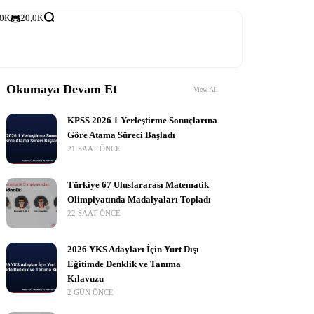
,0K
20,0K
Okumaya Devam Et
View All
KPSS 2026 1 Yerleştirme Sonuçlarına
Göre Atama Süreci Başladı
21 SAAT ÖNCE
Türkiye 67 Uluslararası Matematik
Olimpiyatında Madalyaları Topladı
22 SAAT ÖNCE
2026 YKS Adayları İçin Yurt Dışı
Eğitimde Denklik ve Tanıma
Kılavuzu
2 GÜN ÖNCE