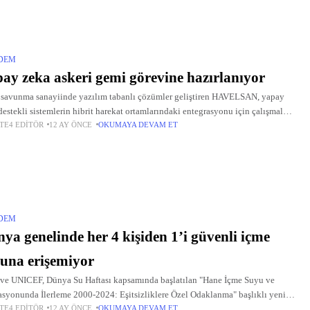
DEM
ay zeka askeri gemi görevine hazırlanıyor
savunma sanayiinde yazılım tabanlı çözümler geliştiren HAVELSAN, yapay
destekli sistemlerin hibrit harekat ortamlarındaki entegrasyonu için çalışmalar
TE4 EDITÖR
12 AY ÖNCE
OKUMAYA DEVAM ET
üyor. HAVELSAN, yapay zeka konusundaki çalışmaları kapsamında,
ların kendi verileri
DEM
ya genelinde her 4 kişiden 1’i güvenli içme
una erişemiyor
e UNICEF, Dünya Su Haftası kapsamında başlatılan "Hane İçme Suyu ve
asyonunda İlerleme 2000-2024: Eşitsizliklere Özel Odaklanma" başlıklı yeni
TE4 EDITÖR
12 AY ÖNCE
OKUMAYA DEVAM ET
apor yayımladı. Raporda, son 10 yılda kaydedilen