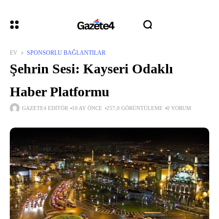
EV
SPONSORLU BAĞLANTILAR
Şehrin Sesi: Kayseri Odaklı
Haber Platformu
GAZETE4 EDITÖR
10 AY ÖNCE
257,0 GÖRÜNTÜLEME
0 YORUM