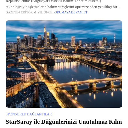
Repairist, cmms (Bilgisayar Destekli Bakım Yönetim Sistemi)
teknolojisiyle işletmelerin bakım süreçlerini optimize eden yenilikçi bir
GAZETE4 EDITÖR
1 YIL ÖNCE
OKUMAYA DEVAM ET
çözümdür. Endüstriyel bakım onarım süreçlerini modern bir yaklaşımla ele
alan bu sistem, ekipman ömrünü uzatmayı
SPONSORLU BAĞLANTILAR
StarSaray ile Düğünlerinizi Unutulmaz Kılın