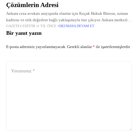
Çözümlerin Adresi
Ankara ceza avukatı arayışında olanlar için Koçak Hukuk Bürosu, uzman
kadrosu ve etik değerlere bağlı yaklaşımıyla öne çıkıyor. Ankara merkezli
GAZETE4 EDITÖR
1 YIL ÖNCE
OKUMAYA DEVAM ET
bu hukuk bürosu, bireylerin ve kurumların hukuki ihtiyaçlarına yönelik
Bir yanıt yazın
çözüm
E-posta adresiniz yayınlanmayacak.
Gerekli alanlar
*
ile işaretlenmişlerdir