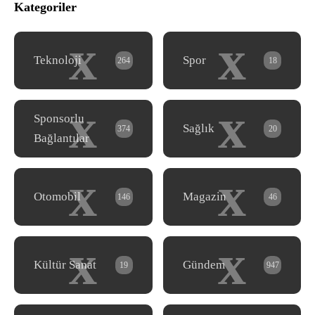
Kategoriler
x
x
Teknoloji
Spor
264
18
x
x
Sponsorlu
Sağlık
374
20
Bağlantılar
x
x
Otomobil
Magazin
146
46
x
x
Kültür Sanat
Gündem
19
947