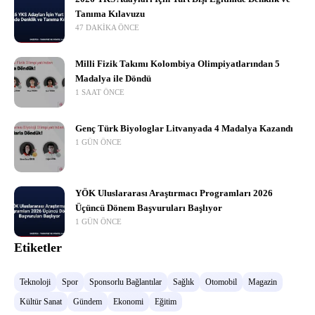
Tanıma Kılavuzu
47 DAKIKA ÖNCE
Milli Fizik Takımı Kolombiya Olimpiyatlarından 5
Madalya ile Döndü
1 SAAT ÖNCE
Genç Türk Biyologlar Litvanyada 4 Madalya Kazandı
1 GÜN ÖNCE
YÖK Uluslararası Araştırmacı Programları 2026
Üçüncü Dönem Başvuruları Başlıyor
1 GÜN ÖNCE
Etiketler
Teknoloji
Spor
Sponsorlu Bağlantılar
Sağlık
Otomobil
Magazin
Kültür Sanat
Gündem
Ekonomi
Eğitim