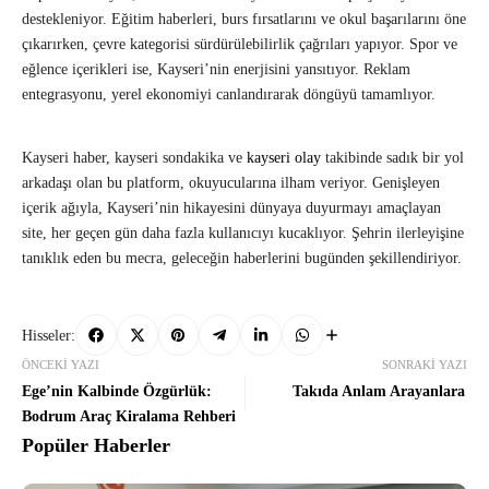
destekleniyor. Eğitim haberleri, burs fırsatlarını ve okul başarılarını öne
çıkarırken, çevre kategorisi sürdürülebilirlik çağrıları yapıyor. Spor ve
eğlence içerikleri ise, Kayseri’nin enerjisini yansıtıyor. Reklam
entegrasyonu, yerel ekonomiyi canlandırarak döngüyü tamamlıyor.
Kayseri haber, kayseri sondakika ve
kayseri olay
takibinde sadık bir yol
arkadaşı olan bu platform, okuyucularına ilham veriyor. Genişleyen
içerik ağıyla, Kayseri’nin hikayesini dünyaya duyurmayı amaçlayan
site, her geçen gün daha fazla kullanıcıyı kucaklıyor. Şehrin ilerleyişine
tanıklık eden bu mecra, geleceğin haberlerini bugünden şekillendiriyor.
Hisseler:
ÖNCEKI YAZI
SONRAKI YAZI
Ege’nin Kalbinde Özgürlük:
Takıda Anlam Arayanlara
Bodrum Araç Kiralama Rehberi
Popüler Haberler