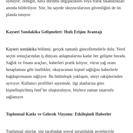
oynuyor; örneğin, hava durumu değişiklikleri veya trafik tıkanıklıkları
anında bildiriliyor. Site, bu sayede okuyucularının güvenliğini de ön
planda tutuyor.
Kayseri Sondakika Gelişmeleri: Hızlı Erişim Avantajı
Kayseri sondakika
bölümü, gerçek zamanlı güncellemelerle dolu. Yerel
seçim sonuçlarından iş dünyası anlaşmalarına kadar her gelişme burada.
Sağlık ve finans araçları, haberleri pratik kılıyor; vücut yağ oranı
hesaplaması gibi özellikler, okuyucunun kişisel sağlığını haberlerle
bağdaştırmasını sağlıyor. Bu bütünleşik yaklaşım, siteyi rakiplerinden
ayırıyor. Kullanıcı profilleri sayesinde, ilgi alanlarına göre
kişiselleştirilmiş feed’ler oluşturuluyor, böylece zaman tasarrufu
sağlanıyor.
Toplumsal Katkı ve Gelecek Vizyonu: Etkileşimli Haberler
Toplumsal olaylar, site tarafından sosyal sorumluluk projeleriyle