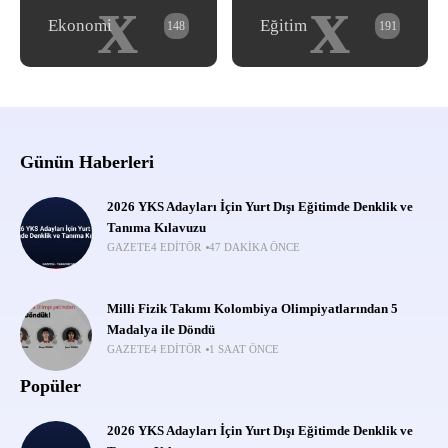
x
x
Ekonomi
Eğitim
148
191
Günün Haberleri
2026 YKS Adayları İçin Yurt Dışı Eğitimde Denklik ve
Tanıma Kılavuzu
GAZETE4 EDITÖR
47 DAKIKA ÖNCE
Milli Fizik Takımı Kolombiya Olimpiyatlarından 5
Madalya ile Döndü
GAZETE4 EDITÖR
1 SAAT ÖNCE
Popüler
2026 YKS Adayları İçin Yurt Dışı Eğitimde Denklik ve