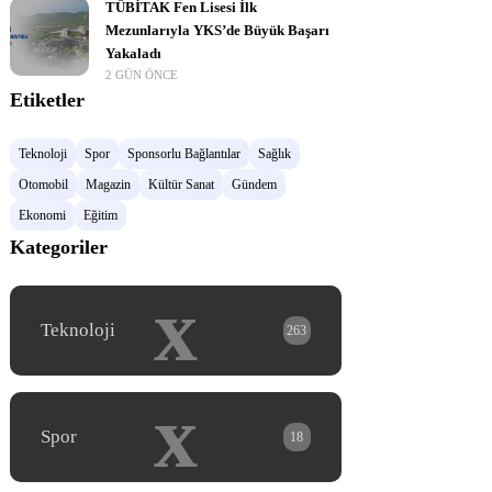
TÜBİTAK Fen Lisesi İlk
Mezunlarıyla YKS’de Büyük Başarı
Yakaladı
2 GÜN ÖNCE
Etiketler
Teknoloji
Spor
Sponsorlu Bağlantılar
Sağlık
Otomobil
Magazin
Kültür Sanat
Gündem
Ekonomi
Eğitim
Kategoriler
x
Teknoloji
263
x
Spor
18