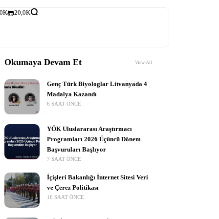
,0K
20,0K
Okumaya Devam Et
View All
Genç Türk Biyologlar Litvanyada 4
Madalya Kazandı
6 SAAT ÖNCE
YÖK Uluslararası Araştırmacı
Programları 2026 Üçüncü Dönem
Başvuruları Başlıyor
7 SAAT ÖNCE
İçişleri Bakanlığı İnternet Sitesi Veri
ve Çerez Politikası
16 SAAT ÖNCE