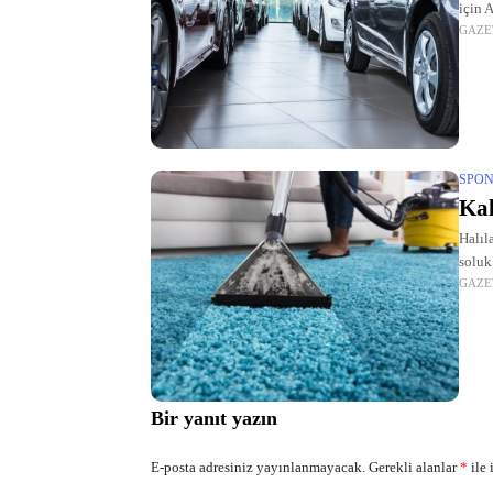
için 
GAZE
firma
SPON
Kal
Halıl
soluk
GAZE
halı 
Bir yanıt yazın
E-posta adresiniz yayınlanmayacak.
Gerekli alanlar
*
ile 