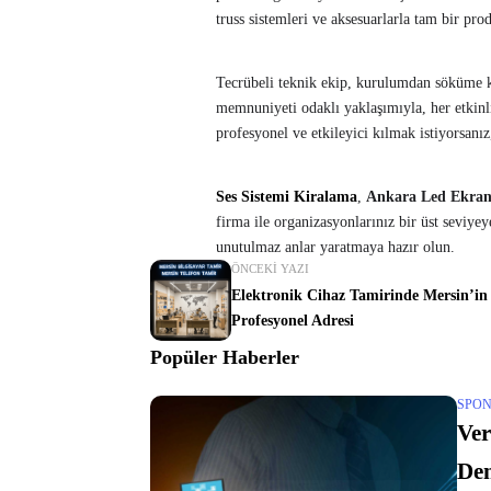
truss sistemleri ve aksesuarlarla tam bir pr
Tecrübeli teknik ekip, kurulumdan söküme ka
memnuniyeti odaklı yaklaşımıyla, her etkinliğ
profesyonel ve etkileyici kılmak istiyorsanı
Ses Sistemi Kiralama
,
Ankara Led Ekran
firma ile organizasyonlarınız bir üst seviyey
unutulmaz anlar yaratmaya hazır olun.
ÖNCEKI YAZI
Elektronik Cihaz Tamirinde Mersin’in
Profesyonel Adresi
Popüler Haberler
SPON
Ver
De