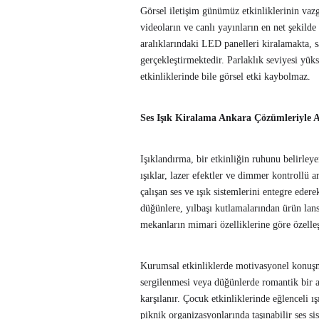
Görsel iletişim günümüz etkinliklerinin vaz
videoların ve canlı yayınların en net şekilde
aralıklarındaki LED panelleri kiralamakta, s
gerçekleştirmektedir. Parlaklık seviyesi yük
etkinliklerinde bile görsel etki kaybolmaz.
Ses Işık Kiralama Ankara Çözümleriyle 
Işıklandırma, bir etkinliğin ruhunu belirley
ışıklar, lazer efektler ve dimmer kontrollü
çalışan ses ve ışık sistemlerini entegre ede
düğünlere, yılbaşı kutlamalarından ürün lan
mekanların mimari özelliklerine göre özelleşti
Kurumsal etkinliklerde motivasyonel konuşma
sergilenmesi veya düğünlerde romantik bir a
karşılanır. Çocuk etkinliklerinde eğlenceli ı
piknik organizasyonlarında taşınabilir ses 