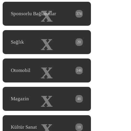
x
Sponsorlu Bağlantılar
374
x
Sağlık
20
x
Otomobil
146
x
Magazin
46
x
Kültür Sanat
19