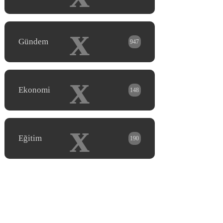
x
Gündem
947
x
Ekonomi
148
x
Eğitim
190