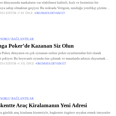
net dünyasında markaların var olabilmesi kaliteli, hızlı ve kesintisiz bir
pıya sahip olmaktan geçiyor. Bu noktada Verigom, sunduğu yenilikçi çözümler,
TE4 EDITÖR
7 AY ÖNCE
OKUMAYA DEVAM ET
li altyapısı ve müşteri memnuniyetine odaklı yaklaşımıyla işletmelere önemli
ajlar
SORLU BAĞLANTILAR
ga Poker’de Kazanan Siz Olun
 Poker, dünyanın en çok oynanan online poker oyunlarından biri olarak
t çekiyor. Bu heyecanlı oyunda öne çıkmak ve masalarda adınızı duyurmak
TE4 EDITÖR
1 YIL ÖNCE
OKUMAYA DEVAM ET
zynga chip ve zynga poker chip gibi
SORLU BAĞLANTILAR
kentte Araç Kiralamanın Yeni Adresi
a günlük araç kiralama hizmetiyle, başkentte özgürce seyahat etmek isteyenler