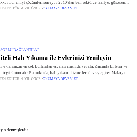
Akkor Tur en iyi çözümleri sunuyor. 2010’dan beri sektörde faaliyet gösteren
TE4 EDITÖR
1 YIL ÖNCE
OKUMAYA DEVAM ET
, müşteri odaklı hizmet anlayışıyla dikkat çekiyor. Türkiye’nin
SORLU BAĞLANTILAR
iteli Halı Yıkama ile Evlerinizi Yenileyin
ar, evlerimizin en çok kullanılan eşyaları arasında yer alır. Zamanla kirlenir ve
 bir görünüm alır. Bu noktada, halı yıkama hizmetleri devreye girer. Malatya
TE4 EDITÖR
1 YIL ÖNCE
OKUMAYA DEVAM ET
yıkama konusunda uzmanlaşmış olan Akyurt
işaretlenmişlerdir