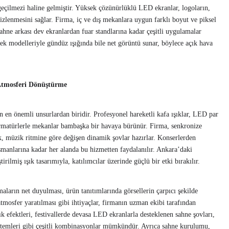
geçilmezi haline gelmiştir. Yüksek çözünürlüklü LED ekranlar, logoların,
 izlenmesini sağlar. Firma, iç ve dış mekanlara uygun farklı boyut ve piksel
ahne arkası dev ekranlardan fuar standlarına kadar çeşitli uygulamalar
sek modelleriyle gündüz ışığında bile net görüntü sunar, böylece açık hava
Atmosferi Dönüştürme
en en önemli unsurlardan biridir. Profesyonel hareketli kafa ışıklar, LED par
 armatürlerle mekanlar bambaşka bir havaya bürünür. Firma, senkronize
rek, müzik ritmine göre değişen dinamik şovlar hazırlar. Konserlerden
smanlarına kadar her alanda bu hizmetten faydalanılır. Ankara’daki
rilmiş ışık tasarımıyla, katılımcılar üzerinde güçlü bir etki bırakılır.
ların net duyulması, ürün tanıtımlarında görsellerin çarpıcı şekilde
tmosfer yaratılması gibi ihtiyaçlar, firmanın uzman ekibi tarafından
şık efektleri, festivallerde devasa LED ekranlarla desteklenen sahne şovları,
sistemleri gibi çeşitli kombinasyonlar mümkündür. Ayrıca sahne kurulumu,