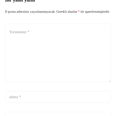
Bir yanıt yazın
yerli ve
E-posta adresiniz yayınlanmayacak.
Gerekli alanlar
*
ile işaretlenmişlerdir