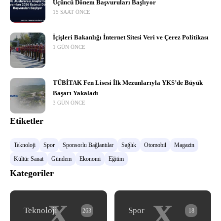
Üçüncü Dönem Başvuruları Başlıyor
15 SAAT ÖNCE
İçişleri Bakanlığı İnternet Sitesi Veri ve Çerez Politikası
1 GÜN ÖNCE
TÜBİTAK Fen Lisesi İlk Mezunlarıyla YKS’de Büyük
Başarı Yakaladı
3 GÜN ÖNCE
Etiketler
Teknoloji
Spor
Sponsorlu Bağlantılar
Sağlık
Otomobil
Magazin
Kültür Sanat
Gündem
Ekonomi
Eğitim
Kategoriler
x
x
Teknoloji
Spor
263
18