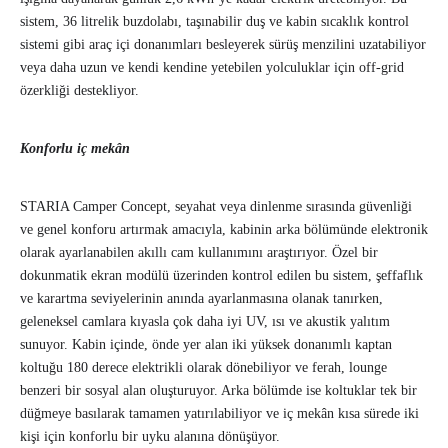
sistem, 36 litrelik buzdolabı, taşınabilir duş ve kabin sıcaklık kontrol
sistemi gibi araç içi donanımları besleyerek sürüş menzilini uzatabiliyor
veya daha uzun ve kendi kendine yetebilen yolculuklar için off-grid
özerkliği destekliyor.
Konforlu iç mekân
STARIA Camper Concept, seyahat veya dinlenme sırasında güvenliği
ve genel konforu artırmak amacıyla, kabinin arka bölümünde elektronik
olarak ayarlanabilen akıllı cam kullanımını araştırıyor. Özel bir
dokunmatik ekran modülü üzerinden kontrol edilen bu sistem, şeffaflık
ve karartma seviyelerinin anında ayarlanmasına olanak tanırken,
geleneksel camlara kıyasla çok daha iyi UV, ısı ve akustik yalıtım
sunuyor. Kabin içinde, önde yer alan iki yüksek donanımlı kaptan
koltuğu 180 derece elektrikli olarak dönebiliyor ve ferah, lounge
benzeri bir sosyal alan oluşturuyor. Arka bölümde ise koltuklar tek bir
düğmeye basılarak tamamen yatırılabiliyor ve iç mekân kısa sürede iki
kişi için konforlu bir uyku alanına dönüşüyor.