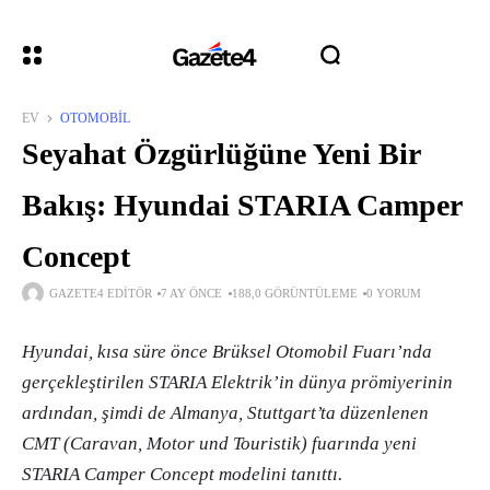
EV
OTOMOBIL
Seyahat Özgürlüğüne Yeni Bir
Bakış: Hyundai STARIA Camper
Concept
GAZETE4 EDITÖR
7 AY ÖNCE
188,0 GÖRÜNTÜLEME
0 YORUM
Hyundai, kısa süre önce Brüksel Otomobil Fuarı’nda
gerçekleştirilen STARIA Elektrik’in dünya prömiyerinin
ardından, şimdi de Almanya, Stuttgart’ta düzenlenen
CMT (Caravan, Motor und Touristik) fuarında yeni
STARIA Camper Concept modelini tanıttı.