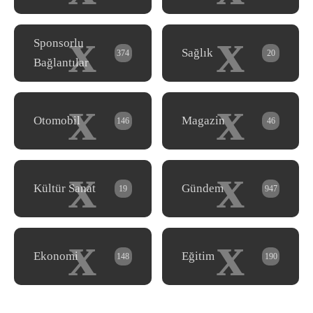
x
x
Sponsorlu
Sağlık
374
20
Bağlantılar
x
x
Otomobil
Magazin
146
46
x
x
Kültür Sanat
Gündem
19
947
x
x
Ekonomi
Eğitim
148
190