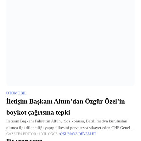
OTOMOBIL
İletişim Başkanı Altun’dan Özgür Özel’in
boykot çağrısına tepki
İletişim Başkanı Fahrettin Altun, "Söz konusu, Batılı medya kuruluşları
olunca ilgi dilenciliği yapıp ülkesini pervasızca şikayet eden CHP Genel
GAZETE4 EDITÖR
1 YIL ÖNCE
OKUMAYA DEVAM ET
Başkanı, binlerce emekçinin alın teriyle basın yayın faaliyetinde bulunan