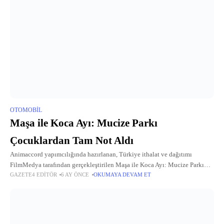
OTOMOBIL
Maşa ile Koca Ayı: Mucize Parkı
Çocuklardan Tam Not Aldı
Animaccord yapımcılığında hazırlanan, Türkiye ithalat ve dağıtımı
FilmMedya tarafından gerçekleştirilen Maşa ile Koca Ayı: Mucize Parkı
GAZETE4 EDITÖR
6 AY ÖNCE
OKUMAYA DEVAM ET
filmi, sömestr tatilinde yoğun ilgi görüyor.