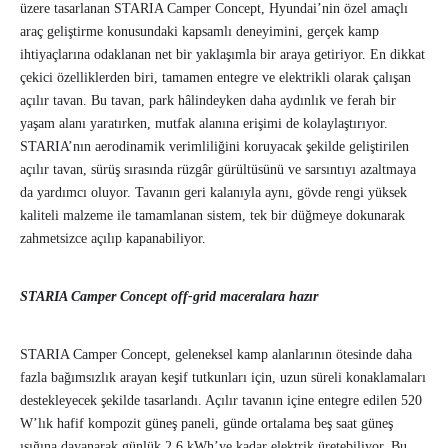
üzere tasarlanan STARIA Camper Concept, Hyundai’nin özel amaçlı
araç geliştirme konusundaki kapsamlı deneyimini, gerçek kamp
ihtiyaçlarına odaklanan net bir yaklaşımla bir araya getiriyor. En dikkat
çekici özelliklerden biri, tamamen entegre ve elektrikli olarak çalışan
açılır tavan. Bu tavan, park hâlindeyken daha aydınlık ve ferah bir
yaşam alanı yaratırken, mutfak alanına erişimi de kolaylaştırıyor.
STARIA’nın aerodinamik verimliliğini koruyacak şekilde geliştirilen
açılır tavan, sürüş sırasında rüzgâr gürültüsünü ve sarsıntıyı azaltmaya
da yardımcı oluyor. Tavanın geri kalanıyla aynı, gövde rengi yüksek
kaliteli malzeme ile tamamlanan sistem, tek bir düğmeye dokunarak
zahmetsizce açılıp kapanabiliyor.
STARIA Camper Concept off-grid maceralara hazır
STARIA Camper Concept, geleneksel kamp alanlarının ötesinde daha
fazla bağımsızlık arayan keşif tutkunları için, uzun süreli konaklamaları
destekleyecek şekilde tasarlandı. Açılır tavanın içine entegre edilen 520
W’lık hafif kompozit güneş paneli, günde ortalama beş saat güneş
ışığına dayanarak günlük 2,6 kWh’ye kadar elektrik üretebiliyor. Bu