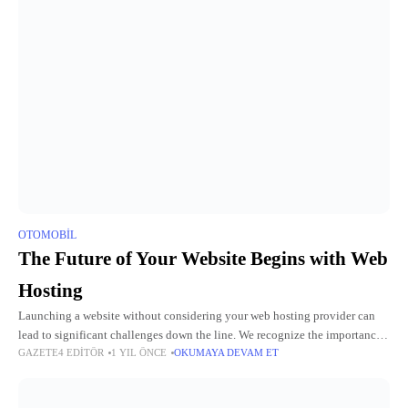
OTOMOBIL
The Future of Your Website Begins with Web
Hosting
Launching a website without considering your web hosting provider can
lead to significant challenges down the line. We recognize the importance
GAZETE4 EDITÖR
1 YIL ÖNCE
OKUMAYA DEVAM ET
of selecting a reliable partner for your hosting needs. Our services