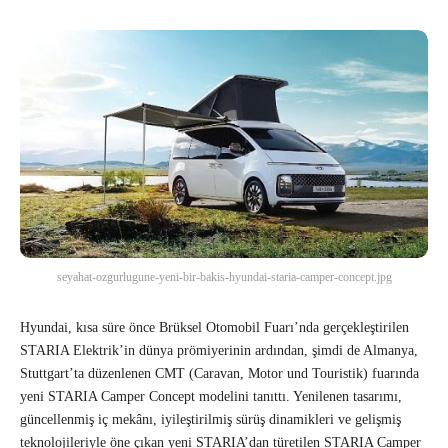
seyahat-ozgurlugune-yeni-bir-bakis-hyundai-staria-camper-concept.jpg
Hyundai, kısa süre önce Brüksel Otomobil Fuarı’nda gerçekleştirilen
STARIA Elektrik’in dünya prömiyerinin ardından, şimdi de Almanya,
Stuttgart’ta düzenlenen CMT (Caravan, Motor und Touristik) fuarında
yeni STARIA Camper Concept modelini tanıttı. Yenilenen tasarımı,
güncellenmiş iç mekânı, iyileştirilmiş sürüş dinamikleri ve gelişmiş
teknolojileriyle öne çıkan yeni STARIA’dan türetilen STARIA Camper