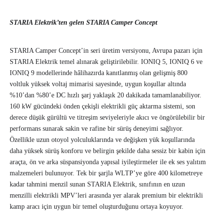
STARIA Elektrik’ten gelen STARIA Camper Concept
STARIA Camper Concept’in seri üretim versiyonu, Avrupa pazarı için
STARIA Elektrik temel alınarak geliştirilebilir. IONIQ 5, IONIQ 6 ve
IONIQ 9 modellerinde hâlihazırda kanıtlanmış olan gelişmiş 800
voltluk yüksek voltaj mimarisi sayesinde, uygun koşullar altında
%10’dan %80’e DC hızlı şarj yaklaşık 20 dakikada tamamlanabiliyor.
160 kW gücündeki önden çekişli elektrikli güç aktarma sistemi, son
derece düşük gürültü ve titreşim seviyeleriyle akıcı ve öngörülebilir bir
performans sunarak sakin ve rafine bir sürüş deneyimi sağlıyor.
Özellikle uzun otoyol yolculuklarında ve değişken yük koşullarında
daha yüksek sürüş konforu ve belirgin şekilde daha sessiz bir kabin için
araçta, ön ve arka süspansiyonda yapısal iyileştirmeler ile ek ses yalıtım
malzemeleri bulunuyor. Tek bir şarjla WLTP’ye göre 400 kilometreye
kadar tahmini menzil sunan STARIA Elektrik, sınıfının en uzun
menzilli elektrikli MPV’leri arasında yer alarak premium bir elektrikli
kamp aracı için uygun bir temel oluşturduğunu ortaya koyuyor.