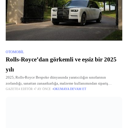
OTOMOBIL
Rolls-Royce’dan görkemli ve eşsiz bir 2025
yılı
2025, Rolls-Royce Bespoke dünyasında yaratıcılığın sınırlarının
zorlandığı, sanattan zanaatkarlığa, malzeme kullanımından sipariş
GAZETE4 EDITÖR
7 AY ÖNCE
OKUMAYA DEVAM ET
deneyimine kadar önemli gelişmelerin yaşandığı bir yıl oldu.